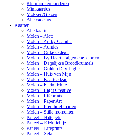
Kleurboeken kinderen
Minikaartjes
Mokken/Glazen
Alle cadeaus
Kaarten
Alle kaarten
Molen – Alett
Molen – Art by Claudia
Molen – Aunties
Molen – Cirkelcadeau
Molen – By Heart – algemene kaarten
Molen – Dagelijkse Broodkruimels
Molen – Golden Day Lights
Molen – Huis van Mijn
Molen – Kaartcadeau
Molen – Klein lichtje
Molen – Light Creative
Molen – Lifeprints
Molen – Paper Art
Molen – Prentbriefkaarten
Molen – Stille momenten
Paneel – Hittepetit
Paneel – Kleinlichtje
Paneel – Lifeprints
Paneel – Sela