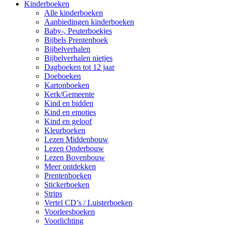
Kinderboeken
Alle kinderboeken
Aanbiedingen kinderboeken
Baby-, Peuterboekjes
Bijbels Prentenboek
Bijbelverhalen
Bijbelverhalen nietjes
Dagboeken tot 12 jaar
Doeboeken
Kartonboeken
Kerk/Gemeente
Kind en bidden
Kind en emoties
Kind en geloof
Kleurboeken
Lezen Middenbouw
Lezen Onderbouw
Lezen Bovenbouw
Meer ontdekken
Prentenboeken
Stickerboeken
Strips
Vertel CD’s / Luisterboeken
Voorleesboeken
Voorlichting