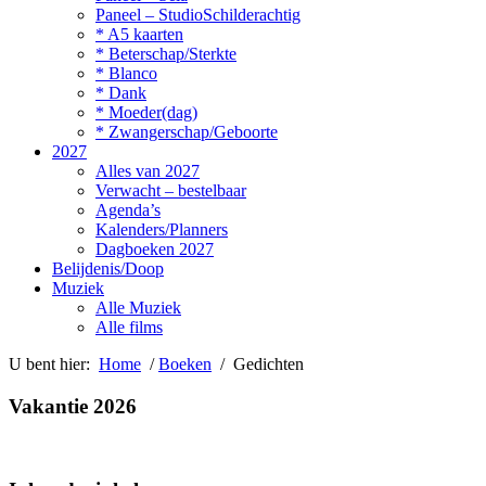
Paneel – StudioSchilderachtig
* A5 kaarten
* Beterschap/Sterkte
* Blanco
* Dank
* Moeder(dag)
* Zwangerschap/Geboorte
2027
Alles van 2027
Verwacht – bestelbaar
Agenda’s
Kalenders/Planners
Dagboeken 2027
Belijdenis/Doop
Muziek
Alle Muziek
Alle films
U bent hier:
Home
/
Boeken
/ Gedichten
Vakantie 2026