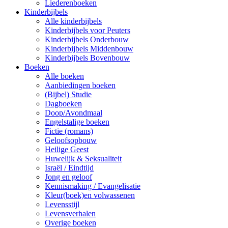
Liederenboeken
Kinderbijbels
Alle kinderbijbels
Kinderbijbels voor Peuters
Kinderbijbels Onderbouw
Kinderbijbels Middenbouw
Kinderbijbels Bovenbouw
Boeken
Alle boeken
Aanbiedingen boeken
(Bijbel) Studie
Dagboeken
Doop/Avondmaal
Engelstalige boeken
Fictie (romans)
Geloofsopbouw
Heilige Geest
Huwelijk & Seksualiteit
Israël / Eindtijd
Jong en geloof
Kennismaking / Evangelisatie
Kleur(boek)en volwassenen
Levensstijl
Levensverhalen
Overige boeken