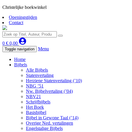
Christelijke boekwinkel
Openingstijden
Contact
0
€
0,00
Menu
Toggle navigation
Home
Bijbels
Alle Bijbels
Statenvertaling
Herziene Statenvertaling (’10)
NBG ’51
Nw. Bijbelvertaling (’04)
NBV21
Schrijfbijbels
Het Boek
Basisbijbel
Bijbel in Gewone Taal (’14)
Overige Ned. vertalingen
Engelstalige Bijbels