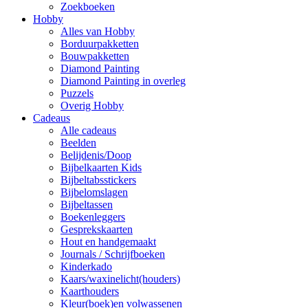
Zoekboeken
Hobby
Alles van Hobby
Borduurpakketten
Bouwpakketten
Diamond Painting
Diamond Painting in overleg
Puzzels
Overig Hobby
Cadeaus
Alle cadeaus
Beelden
Belijdenis/Doop
Bijbelkaarten Kids
Bijbeltabsstickers
Bijbelomslagen
Bijbeltassen
Boekenleggers
Gesprekskaarten
Hout en handgemaakt
Journals / Schrijfboeken
Kinderkado
Kaars/waxinelicht(houders)
Kaarthouders
Kleur(boek)en volwassenen