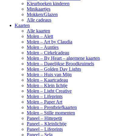
Kleurboeken kinderen
Minikaartjes
Mokken/Glazen
Alle cadeaus
Kaarten
Alle kaarten
Molen – Alett
Molen – Art by Claudia
Molen – Aunties
Molen – Cirkelcadeau
Molen – By Heart – algemene kaarten
Molen – Dagelijkse Broodkruimels
Molen – Golden Day Lights
Molen – Huis van Mijn
Molen – Kaartcadeau
Molen – Klein lichtje
Molen – Light Creative
Molen – Lifeprints
Molen – Paper Art
Molen – Prentbriefkaarten
Molen – Stille momenten
Paneel – Hittepetit
Paneel – Kleinlichtje
Paneel – Lifeprints
Paneel – Sela