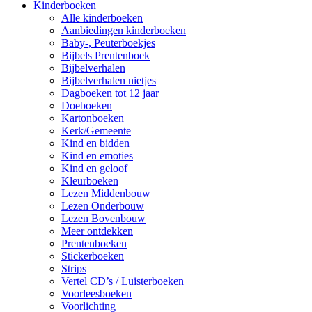
Kinderboeken
Alle kinderboeken
Aanbiedingen kinderboeken
Baby-, Peuterboekjes
Bijbels Prentenboek
Bijbelverhalen
Bijbelverhalen nietjes
Dagboeken tot 12 jaar
Doeboeken
Kartonboeken
Kerk/Gemeente
Kind en bidden
Kind en emoties
Kind en geloof
Kleurboeken
Lezen Middenbouw
Lezen Onderbouw
Lezen Bovenbouw
Meer ontdekken
Prentenboeken
Stickerboeken
Strips
Vertel CD’s / Luisterboeken
Voorleesboeken
Voorlichting