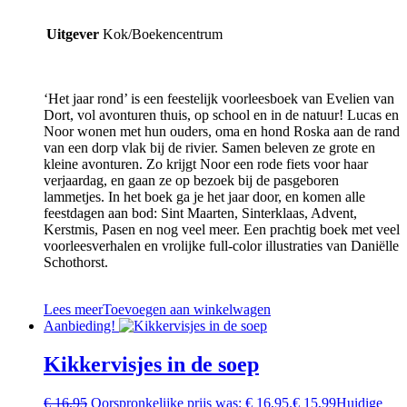
Uitgever
Kok/Boekencentrum
‘Het jaar rond’ is een feestelijk voorleesboek van Evelien van
Dort, vol avonturen thuis, op school en in de natuur! Lucas en
Noor wonen met hun ouders, oma en hond Roska aan de rand
van een dorp vlak bij de rivier. Samen beleven ze grote en
kleine avonturen. Zo krijgt Noor een rode fiets voor haar
verjaardag, en gaan ze op bezoek bij de pasgeboren
lammetjes. In het boek ga je het jaar door, en komen alle
feestdagen aan bod: Sint Maarten, Sinterklaas, Advent,
Kerstmis, Pasen en nog veel meer. Een prachtig boek met veel
voorleesverhalen en vrolijke full-color illustraties van Daniëlle
Schothorst.
Lees meer
Toevoegen aan winkelwagen
Aanbieding!
Kikkervisjes in de soep
€
16,95
Oorspronkelijke prijs was: € 16,95.
€
15,99
Huidige