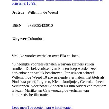
prijs is: € 15,99.
Auteur
Willemijn de Weerd
ISBN
9789085433910
Uitgever
Columbus
Vrolijke voorleesverhalen over Ella en Joep
40 heerlijke voorleesverhalen waarvan kleuters zullen
smullen. De belevenissen van Ella en Joep worden zeer
herkenbaar en vrolijk beschreven. Per seizoen schreef
Willemijn de Weerd 10 afwisselende v er halen, met titels als:
Pindakaasproef, Logeren, Kleine konijntjes, Gebroken been,
Verstoppen. Voor zowel kinderen als hun ouders een feest om
te lezen!Marijke ten Cate voorzag de verhalen van
humoristische illustraties.
Lees meer
Toevoegen aan winkelwagen