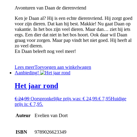
Avonturen van Daan de dierenvriend
Ken je Daan al? Hij is een echte dierenvriend. Hij zorgt goed
voor zijn dieren. Dat kan hij best. Makkie! Nu gaat Daan op
vakantie. In het bos zijn veel dieren. Maar dan… ziet hij iets
ergs. Een dier dat niet in het bos hoort. Ook daar wil Daan
graag voor zorgen. Maar pap vindt het niet goed. Hij heeft al
zo veel dieren.
En Daan beleeft nog veel meer!
Lees meer
Toevoegen aan winkelwagen
Aanbieding!
Het jaar rond
€
24,99
Oorspronkelijke prijs was: € 24,99.
€
7,95
Huidige
prijs is: € 7,95.
Auteur
Evelien van Dort
ISBN
9789026623349