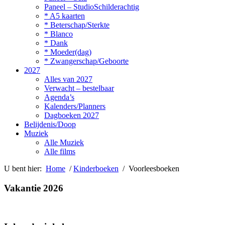
Paneel – StudioSchilderachtig
* A5 kaarten
* Beterschap/Sterkte
* Blanco
* Dank
* Moeder(dag)
* Zwangerschap/Geboorte
2027
Alles van 2027
Verwacht – bestelbaar
Agenda’s
Kalenders/Planners
Dagboeken 2027
Belijdenis/Doop
Muziek
Alle Muziek
Alle films
U bent hier:
Home
/
Kinderboeken
/ Voorleesboeken
Vakantie 2026