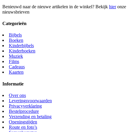
Benieuwd naar de nieuwe artikelen in de winkel? Bekijk
hier
onze
nieuwsbrieven
Categorieën
Bijbels
Boeken
Kinderbijbels
Kinderboeken
Muziek
Films
Cadeaus
Kaarten
Informatie
Over ons
Leveringsvoorwaarden
Privacyverklaring
Bestelprocedure
Verzending en betaling
Openingstijden
Route en foto’s