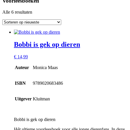
Voorleesboeken
Alle 6 resultaten
Bobbi is gek op dieren
€
14,99
Auteur
Monica Maas
ISBN
9789020683486
Uitgever
Kluitman
Bobbi is gek op dieren
Hét ultieme voorleesboek voor alle jonge dierenfans. In deze