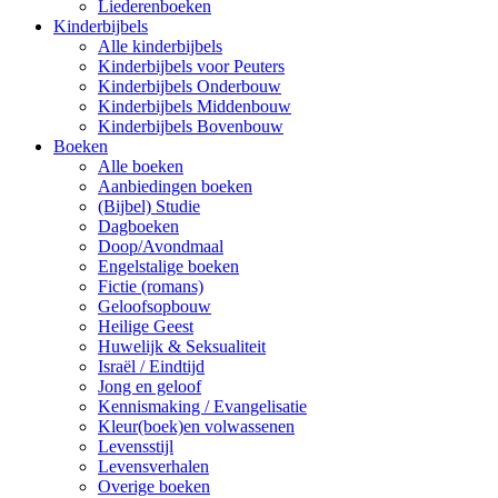
Liederenboeken
Kinderbijbels
Alle kinderbijbels
Kinderbijbels voor Peuters
Kinderbijbels Onderbouw
Kinderbijbels Middenbouw
Kinderbijbels Bovenbouw
Boeken
Alle boeken
Aanbiedingen boeken
(Bijbel) Studie
Dagboeken
Doop/Avondmaal
Engelstalige boeken
Fictie (romans)
Geloofsopbouw
Heilige Geest
Huwelijk & Seksualiteit
Israël / Eindtijd
Jong en geloof
Kennismaking / Evangelisatie
Kleur(boek)en volwassenen
Levensstijl
Levensverhalen
Overige boeken