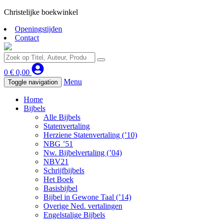
Christelijke boekwinkel
Openingstijden
Contact
0
€
0,00
Menu
Toggle navigation
Home
Bijbels
Alle Bijbels
Statenvertaling
Herziene Statenvertaling (’10)
NBG ’51
Nw. Bijbelvertaling (’04)
NBV21
Schrijfbijbels
Het Boek
Basisbijbel
Bijbel in Gewone Taal (’14)
Overige Ned. vertalingen
Engelstalige Bijbels