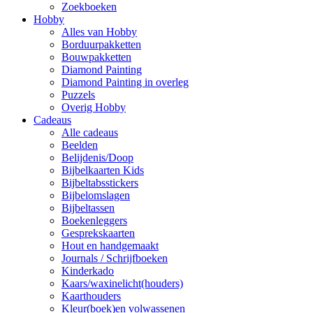
Zoekboeken
Hobby
Alles van Hobby
Borduurpakketten
Bouwpakketten
Diamond Painting
Diamond Painting in overleg
Puzzels
Overig Hobby
Cadeaus
Alle cadeaus
Beelden
Belijdenis/Doop
Bijbelkaarten Kids
Bijbeltabsstickers
Bijbelomslagen
Bijbeltassen
Boekenleggers
Gesprekskaarten
Hout en handgemaakt
Journals / Schrijfboeken
Kinderkado
Kaars/waxinelicht(houders)
Kaarthouders
Kleur(boek)en volwassenen