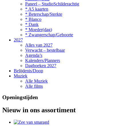
Paneel – StudioSchilderachtig
* A5 kaarten
* Beterschap/Sterkte
* Blanco
* Dank
* Moeder(dag)
* Zwangerschap/Geboorte
2027
Alles van 2027
Verwacht – bestelbaar
Agenda’s
Kalenders/Planners
Dagboeken 2027
Belijdenis/Doop
Muziek
Alle Muziek
Alle films
Openingstijden
Nieuw in ons assortiment