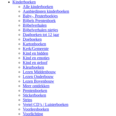
Kinderboeken
Alle kinderboeken
Aanbiedingen kinderboeken
Baby-, Peuterboekjes
Bijbels Prentenboek
Bijbelverhalen
Bijbelverhalen nietjes
Dagboeken tot 12 jaar
Doeboeken
Kartonboeken
Kerk/Gemeente
Kind en bidden
Kind en emoties
Kind en geloof
Kleurboeken
Lezen Middenbouw
Lezen Onderbouw
Lezen Bovenbouw
Meer ontdekken
Prentenboeken
Stickerboeken
Strips
Vertel CD’s / Luisterboeken
Voorleesboeken
Voorlichting