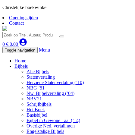
Christelijke boekwinkel
Openingstijden
Contact
0
€
0,00
Menu
Toggle navigation
Home
Bijbels
Alle Bijbels
Statenvertaling
Herziene Statenvertaling (’10)
NBG ’51
Nw. Bijbelvertaling (’04)
NBV21
Schrijfbijbels
Het Boek
Basisbijbel
Bijbel in Gewone Taal (’14)
Overige Ned. vertalingen
Engelstalige Bijbels