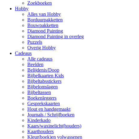
Zoekboeken
Hobby
Alles van Hobby
Borduurpakketten
Bouwpakketten
Diamond Painting
Diamond Painting in overleg
Puzzels
Overig Hobby
Cadeaus
Alle cadeaus
Beelden
Belijdenis/Doop
Bijbelkaarten Kids
Bijbeltabsstickers
Bijbelomslagen
Bijbeltassen
Boekenleggers
Gesprekskaarten
Hout en handgemaakt
Journals / Schrijfboeken
Kinderkado
Kaars/waxinelicht(houders)
Kaarthouders
Kleur(boek)en volwassenen