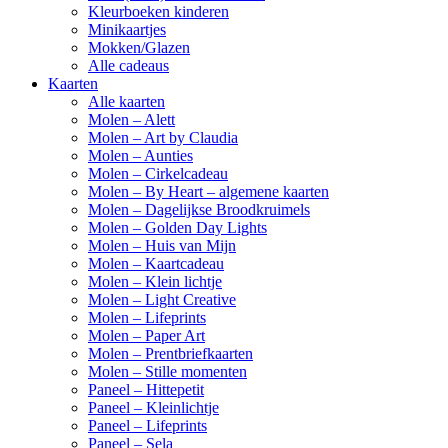
Kleurboeken kinderen
Minikaartjes
Mokken/Glazen
Alle cadeaus
Kaarten
Alle kaarten
Molen – Alett
Molen – Art by Claudia
Molen – Aunties
Molen – Cirkelcadeau
Molen – By Heart – algemene kaarten
Molen – Dagelijkse Broodkruimels
Molen – Golden Day Lights
Molen – Huis van Mijn
Molen – Kaartcadeau
Molen – Klein lichtje
Molen – Light Creative
Molen – Lifeprints
Molen – Paper Art
Molen – Prentbriefkaarten
Molen – Stille momenten
Paneel – Hittepetit
Paneel – Kleinlichtje
Paneel – Lifeprints
Paneel – Sela