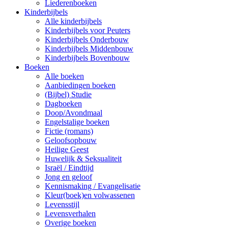
Liederenboeken
Kinderbijbels
Alle kinderbijbels
Kinderbijbels voor Peuters
Kinderbijbels Onderbouw
Kinderbijbels Middenbouw
Kinderbijbels Bovenbouw
Boeken
Alle boeken
Aanbiedingen boeken
(Bijbel) Studie
Dagboeken
Doop/Avondmaal
Engelstalige boeken
Fictie (romans)
Geloofsopbouw
Heilige Geest
Huwelijk & Seksualiteit
Israël / Eindtijd
Jong en geloof
Kennismaking / Evangelisatie
Kleur(boek)en volwassenen
Levensstijl
Levensverhalen
Overige boeken