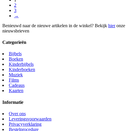
2
3
→
Benieuwd naar de nieuwe artikelen in de winkel? Bekijk
hier
onze
nieuwsbrieven
Categorieën
Bijbels
Boeken
Kinderbijbels
Kinderboeken
Muziek
Films
Cadeaus
Kaarten
Informatie
Over ons
Leveringsvoorwaarden
Privacyverklaring
Bestelprocedure