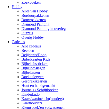
Zoekboeken
Hobby
Alles van Hobby
Borduurpakketten
Bouwpakketten
Diamond Painting
Diamond Painting in overleg
Puzzels
Overig Hobby
Cadeaus
Alle cadeaus
Beelden
Belijdenis/Doop
Bijbelkaarten Kids
Bijbeltabsstickers
Bijbelomslagen
Bijbeltassen
Boekenleggers
Gesprekskaarten
Hout en handgemaakt
Journals / Schrijfboeken
Kinderkado
Kaars/waxinelicht(houders)
Kaarthouders
Kleur(boek)en volwassenen