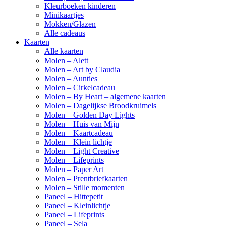
Kleurboeken kinderen
Minikaartjes
Mokken/Glazen
Alle cadeaus
Kaarten
Alle kaarten
Molen – Alett
Molen – Art by Claudia
Molen – Aunties
Molen – Cirkelcadeau
Molen – By Heart – algemene kaarten
Molen – Dagelijkse Broodkruimels
Molen – Golden Day Lights
Molen – Huis van Mijn
Molen – Kaartcadeau
Molen – Klein lichtje
Molen – Light Creative
Molen – Lifeprints
Molen – Paper Art
Molen – Prentbriefkaarten
Molen – Stille momenten
Paneel – Hittepetit
Paneel – Kleinlichtje
Paneel – Lifeprints
Paneel – Sela