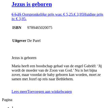
Jezus is geboren
€
5,25
Oorspronkelijke prijs was: € 5,25.
€
3,95
Huidige prijs
is: € 3,95.
ISBN
9789465020075
Uitgever
De Parel
Jezus is geboren
Maria heeft een boodschap gehad van de engel Gabriël: ‘Jij
wordt de moeder van de Zoon van God.’ Nu is het bijna
zover, maar voordat de baby geboren kan worden, moet ze
samen met Jozef op reis naar Bethlehem.
Lees meer
Toevoegen aan winkelwagen
Pagina
1