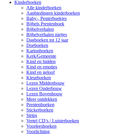
Kinderboeken
Alle kinderboeken
Aanbiedingen kinderboeken
Baby-, Peuterboekjes
Bijbels Prentenboek
Bijbelverhalen
Bijbelverhalen nietjes
Dagboeken tot 12 jaar
Doeboeken
Kartonboeken
Kerk/Gemeente
Kind en bidden
Kind en emoties
Kind en geloof
Kleurboeken
Lezen Middenbouw
Lezen Onderbouw
Lezen Bovenbouw
Meer ontdekken
Prentenboeken
Stickerboeken
Strips
Vertel CD’s / Luisterboeken
Voorleesboeken
Voorlichting