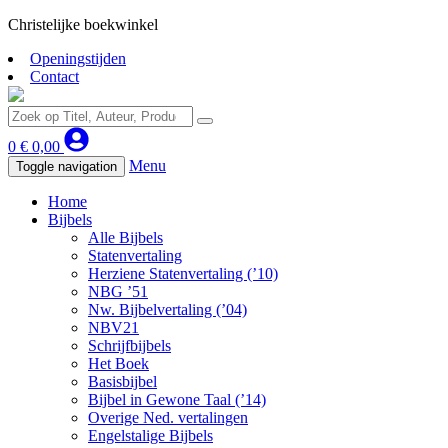
Christelijke boekwinkel
Openingstijden
Contact
0
€
0,00
Menu
Toggle navigation
Home
Bijbels
Alle Bijbels
Statenvertaling
Herziene Statenvertaling (’10)
NBG ’51
Nw. Bijbelvertaling (’04)
NBV21
Schrijfbijbels
Het Boek
Basisbijbel
Bijbel in Gewone Taal (’14)
Overige Ned. vertalingen
Engelstalige Bijbels