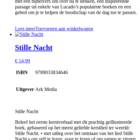
met een bijbelvers om over na te denken, een inspirerende
passage uit enkele van Lucado’s populairste boeken en een
gebed om je te helpen de boodschap van de dag toe te passen.
Lees meer
Toevoegen aan winkelwagen
Stille Nacht
€
14,99
ISBN
9789033834646
Uitgever
Ark Media
Stille Nacht
Beleef het eerste kerstverhaal met dit prachtig geïllustreerde
boek, gebaseerd op het meest geliefde kerstlied ter wereld:
Stille Nacht. • met uitleg over het ontstaan van het lied Stille
Nacht • om zelf te lezen, voor te lezen of om samen te zingen