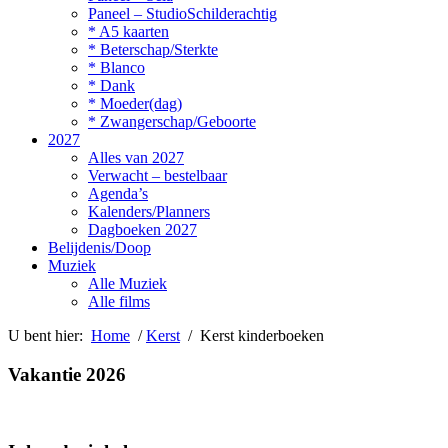
Paneel – StudioSchilderachtig
* A5 kaarten
* Beterschap/Sterkte
* Blanco
* Dank
* Moeder(dag)
* Zwangerschap/Geboorte
2027
Alles van 2027
Verwacht – bestelbaar
Agenda’s
Kalenders/Planners
Dagboeken 2027
Belijdenis/Doop
Muziek
Alle Muziek
Alle films
U bent hier:
Home
/
Kerst
/ Kerst kinderboeken
Vakantie 2026