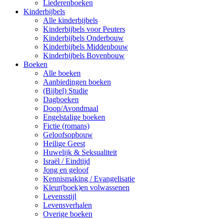
Liederenboeken
Kinderbijbels
Alle kinderbijbels
Kinderbijbels voor Peuters
Kinderbijbels Onderbouw
Kinderbijbels Middenbouw
Kinderbijbels Bovenbouw
Boeken
Alle boeken
Aanbiedingen boeken
(Bijbel) Studie
Dagboeken
Doop/Avondmaal
Engelstalige boeken
Fictie (romans)
Geloofsopbouw
Heilige Geest
Huwelijk & Seksualiteit
Israël / Eindtijd
Jong en geloof
Kennismaking / Evangelisatie
Kleur(boek)en volwassenen
Levensstijl
Levensverhalen
Overige boeken