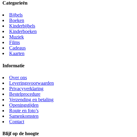
Categorieën
Bijbels
Boeken
Kinderbijbels
Kinderboeken
Muziek
Films
Cadeaus
Kaarten
Informatie
Over ons
Leveringsvoorwaarden
Privacyverklaring
Bestelprocedure
Verzending en betaling
Openingstijden
Route en foto’s
Samenkomsten
Contact
Blijf op de hoogte