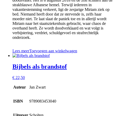
doodsvallei. Het is 8 augustus 2018 en de zon schittert aan de
strakblauwe Albanese hemel. Terwijl iedereen in
vakantiestemming verkeert, ligt de zesjarige Miriam ziek op
bed. Niemand heeft door dat ze stervende is, zelfs haar
moeder niet. Te laat slaat de paniek toe en in allerijl wordt
Miriam naar het staatsziekenhuis gebracht, waar chaos de
overhand heeft. Ze wordt doodverklaard en wat volgt is
verbijstering, verdriet, schuldgevoel en strafrechtelijk
onderzoek.
Lees meer
Toevoegen aan winkelwagen
Bijbels als brandstof
€
22,50
Auteur
Jan Zwart
ISBN
9789083453040
Uitgever
Scholten