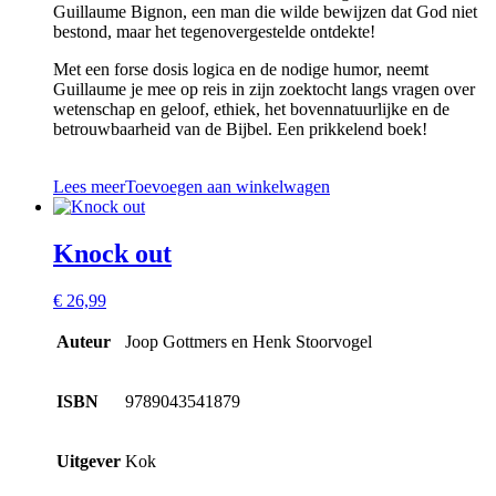
Guillaume Bignon, een man die wilde bewijzen dat God niet
bestond, maar het tegenovergestelde ontdekte!
Met een forse dosis logica en de nodige humor, neemt
Guillaume je mee op reis in zijn zoektocht langs vragen over
wetenschap en geloof, ethiek, het bovennatuurlijke en de
betrouwbaarheid van de Bijbel. Een prikkelend boek!
Lees meer
Toevoegen aan winkelwagen
Knock out
€
26,99
Auteur
Joop Gottmers en Henk Stoorvogel
ISBN
9789043541879
Uitgever
Kok