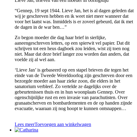
Lieve Jan, brieven van een moeder in oorlogstijd
“Gennep, 19 sept 1944. Lieve Jan, het is al dagen geleden dat
wij je geschreven hebben en ik weet niet meer wanneer dat
voor het laatst was. Inmiddels is er zoveel gebeurd, dat ik met
de dagen in de war ben…”
Zo begon moeder die dag haar brief in sierlijke,
aaneengeschreven letters, op een spierwit vel papier. Dat dit
schrijven tot een heus dagboek zou leiden, wist zij toen nog
niet. Maar dat deze brief langer zou worden dan anders, dat
voelde zij al wel aan.
‘Lieve Jan’ is gebaseerd op een stapel brieven die tegen het
einde van de Tweede Wereldoorlog zijn geschreven door een
bezorgde moeder aan haar zieke zoon, die elders in het
sanatorium verbleef. Zo vertelde ze dagelijks over de
gebeurtenissen thuis en in hun woonplaats Gennep. Over
ogenschijnlijke rust en een invasie van parachutisten. Over
granaatscherven en bombardementen en de op handen zijnde
evacuatie, waaraan zij nog hoopt te kunnen ontsnappen…
Lees meer
Toevoegen aan winkelwagen