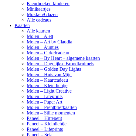
Kleurboeken kinderen
Minikaartjes
Mokken/Glazen
Alle cadeaus
Kaarten
Alle kaarten
Molen – Alett
Molen – Art by Claudia
Molen – Aunties
Molen – Cirkelcadeau
Molen – By Heart – algemene kaarten
Molen – Dagelijkse Broodkruimels
Molen – Golden Day Lights
Molen – Huis van Mijn
Molen – Kaartcadeau
Molen – Klein lichtje
Molen – Light Creative
Molen – Lifeprints
Molen – Paper Art
Molen – Prentbriefkaarten
Molen – Stille momenten
Paneel – Hittepetit
Paneel – Kleinlichtje
Paneel – Lifeprints
Paneel – Sela