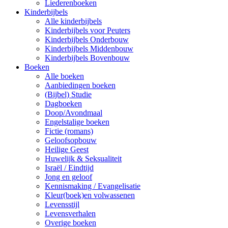
Liederenboeken
Kinderbijbels
Alle kinderbijbels
Kinderbijbels voor Peuters
Kinderbijbels Onderbouw
Kinderbijbels Middenbouw
Kinderbijbels Bovenbouw
Boeken
Alle boeken
Aanbiedingen boeken
(Bijbel) Studie
Dagboeken
Doop/Avondmaal
Engelstalige boeken
Fictie (romans)
Geloofsopbouw
Heilige Geest
Huwelijk & Seksualiteit
Israël / Eindtijd
Jong en geloof
Kennismaking / Evangelisatie
Kleur(boek)en volwassenen
Levensstijl
Levensverhalen
Overige boeken