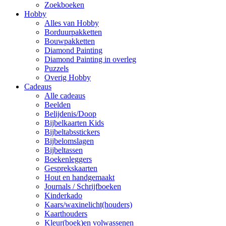
Zoekboeken
Hobby
Alles van Hobby
Borduurpakketten
Bouwpakketten
Diamond Painting
Diamond Painting in overleg
Puzzels
Overig Hobby
Cadeaus
Alle cadeaus
Beelden
Belijdenis/Doop
Bijbelkaarten Kids
Bijbeltabsstickers
Bijbelomslagen
Bijbeltassen
Boekenleggers
Gesprekskaarten
Hout en handgemaakt
Journals / Schrijfboeken
Kinderkado
Kaars/waxinelicht(houders)
Kaarthouders
Kleur(boek)en volwassenen