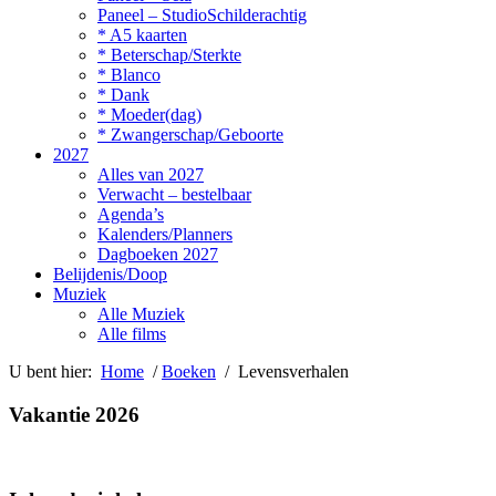
Paneel – StudioSchilderachtig
* A5 kaarten
* Beterschap/Sterkte
* Blanco
* Dank
* Moeder(dag)
* Zwangerschap/Geboorte
2027
Alles van 2027
Verwacht – bestelbaar
Agenda’s
Kalenders/Planners
Dagboeken 2027
Belijdenis/Doop
Muziek
Alle Muziek
Alle films
U bent hier:
Home
/
Boeken
/ Levensverhalen
Vakantie 2026