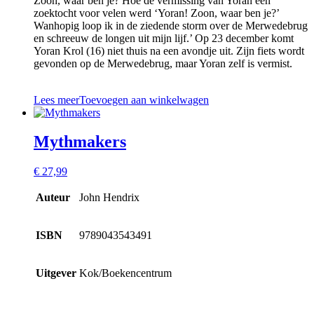
Zoon, waar ben je? Hoe de vermissing van Yoran een
zoektocht voor velen werd ‘Yoran! Zoon, waar ben je?’
Wanhopig loop ik in de ziedende storm over de Merwedebrug
en schreeuw de longen uit mijn lijf.’ Op 23 december komt
Yoran Krol (16) niet thuis na een avondje uit. Zijn fiets wordt
gevonden op de Merwedebrug, maar Yoran zelf is vermist.
Lees meer
Toevoegen aan winkelwagen
Mythmakers
€
27,99
Auteur
John Hendrix
ISBN
9789043543491
Uitgever
Kok/Boekencentrum