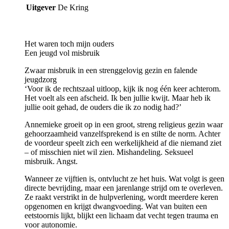
Uitgever
De Kring
Het waren toch mijn ouders
Een jeugd vol misbruik
Zwaar misbruik in een strenggelovig gezin en falende
jeugdzorg
‘Voor ik de rechtszaal uitloop, kijk ik nog één keer achterom.
Het voelt als een afscheid. Ik ben jullie kwijt. Maar heb ik
jullie ooit gehad, de ouders die ik zo nodig had?’
Annemieke groeit op in een groot, streng religieus gezin waar
gehoorzaamheid vanzelfsprekend is en stilte de norm. Achter
de voordeur speelt zich een werkelijkheid af die niemand ziet
– of misschien niet wil zien. Mishandeling. Seksueel
misbruik. Angst.
Wanneer ze vijftien is, ontvlucht ze het huis. Wat volgt is geen
directe bevrijding, maar een jarenlange strijd om te overleven.
Ze raakt verstrikt in de hulpverlening, wordt meerdere keren
opgenomen en krijgt dwangvoeding. Wat van buiten een
eetstoornis lijkt, blijkt een lichaam dat vecht tegen trauma en
voor autonomie.