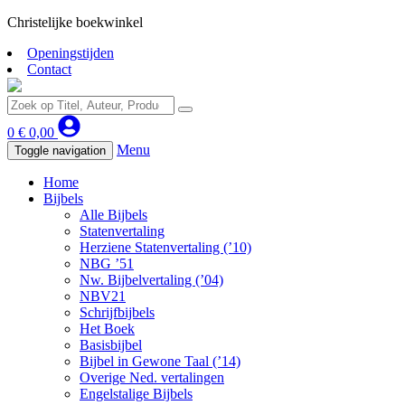
Christelijke boekwinkel
Openingstijden
Contact
0
€
0,00
Menu
Toggle navigation
Home
Bijbels
Alle Bijbels
Statenvertaling
Herziene Statenvertaling (’10)
NBG ’51
Nw. Bijbelvertaling (’04)
NBV21
Schrijfbijbels
Het Boek
Basisbijbel
Bijbel in Gewone Taal (’14)
Overige Ned. vertalingen
Engelstalige Bijbels