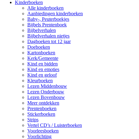
Kinderboeken
Alle kinderboeken
Aanbiedingen kinderboeken
Baby-, Peuterboekjes
Bijbels Prentenboek
Bijbelverhalen
Bijbelverhalen nietjes
Dagboeken tot 12 jaar
Doeboeken
Kartonboeken
Kerk/Gemeente
Kind en bidden
Kind en emoties
Kind en geloof
Kleurboeken
Lezen Middenbouw
Lezen Onderbouw
Lezen Bovenbouw
Meer ontdekken
Prentenboeken
Stickerboeken
Strips
Vertel CD’s / Luisterboeken
Voorleesboeken
Voorlichting