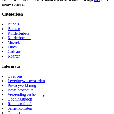
nieuwsbrieven
Categorieën
Bijbels
Boeken
Kinderbijbels
Kinderboeken
Muziek
Films
Cadeaus
Kaarten
Informatie
Over ons
Leveringsvoorwaarden
Privacyverklaring
Bestelprocedure
Verzending en betaling
Openingstijden
Route en foto’s
Samenkomsten
Contact