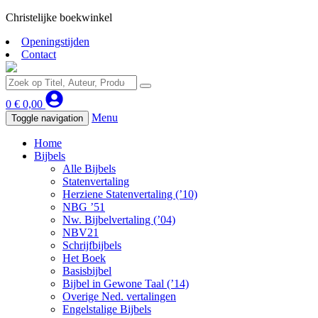
Christelijke boekwinkel
Openingstijden
Contact
0
€
0,00
Menu
Toggle navigation
Home
Bijbels
Alle Bijbels
Statenvertaling
Herziene Statenvertaling (’10)
NBG ’51
Nw. Bijbelvertaling (’04)
NBV21
Schrijfbijbels
Het Boek
Basisbijbel
Bijbel in Gewone Taal (’14)
Overige Ned. vertalingen
Engelstalige Bijbels