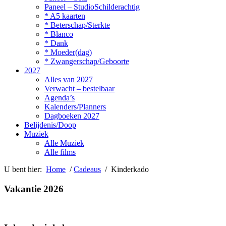
Paneel – StudioSchilderachtig
* A5 kaarten
* Beterschap/Sterkte
* Blanco
* Dank
* Moeder(dag)
* Zwangerschap/Geboorte
2027
Alles van 2027
Verwacht – bestelbaar
Agenda’s
Kalenders/Planners
Dagboeken 2027
Belijdenis/Doop
Muziek
Alle Muziek
Alle films
U bent hier:
Home
/
Cadeaus
/ Kinderkado
Vakantie 2026