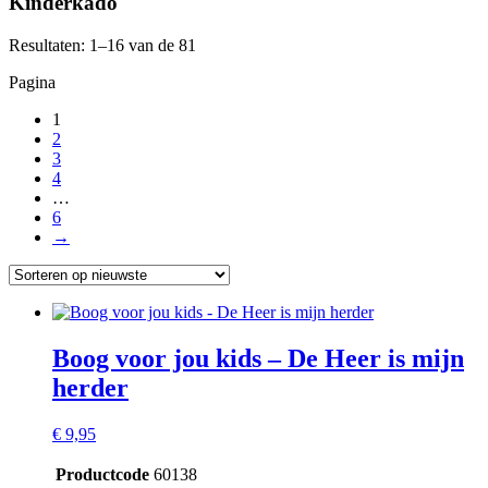
Kinderkado
Resultaten: 1–16 van de 81
Pagina
1
2
3
4
…
6
→
Boog voor jou kids – De Heer is mijn
herder
€
9,95
Productcode
60138