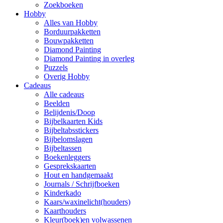
Zoekboeken
Hobby
Alles van Hobby
Borduurpakketten
Bouwpakketten
Diamond Painting
Diamond Painting in overleg
Puzzels
Overig Hobby
Cadeaus
Alle cadeaus
Beelden
Belijdenis/Doop
Bijbelkaarten Kids
Bijbeltabsstickers
Bijbelomslagen
Bijbeltassen
Boekenleggers
Gesprekskaarten
Hout en handgemaakt
Journals / Schrijfboeken
Kinderkado
Kaars/waxinelicht(houders)
Kaarthouders
Kleur(boek)en volwassenen