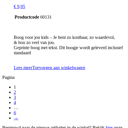
€
9,95
Productcode
60131
Boog voor jou kids – Je bent zo kostbaar, zo waardevol,
ik hou zo veel van jou.
Geprinte boog met tekst. Dit boogje wordt geleverd inclusief
standaard
Lees meer
Toevoegen aan winkelwagen
Pagina
1
2
3
4
…
6
→
Benieuwd naar de nieuwe artikelen in de winkel? Bekijk
hier
onze