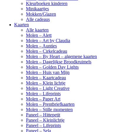
Kleurboeken kinderen
Minikaartjes
Mokken/Glazen
Alle cadeaus
Kaarten
Alle kaarten
Molen – Alett
Molen – Art by Claudia
Molen – Aunties
Molen – Cirkelcadeau
Molen – By Heart – algemene kaarten
Molen – Dagelijkse Broodkruimels
Molen – Golden Day Lights
Molen – Huis van Mijn
Molen – Kaartcadeau
Molen – Klein lichtje
Molen – Light Creative
Molen – Lifeprints
Molen – Paper Art
Molen – Prentbriefkaarten
Molen – Stille momenten
Paneel – Hittepetit
Paneel – Kleinlichtje
Paneel – Lifeprints
Paneel – Sela