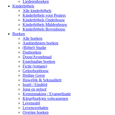
Liederenboeken
Kinderbijbels
Alle kinderbijbels
Kinderbijbels voor Peuters
Kinderbijbels Onderbouw
Kinderbijbels Middenbouw
Kinderbijbels Bovenbouw
Boeken
Alle boeken
Aanbiedingen boeken
(Bijbel) Studie
Dagboeken
Doop/Avondmaal
Engelstalige boeken
Fictie (romans)
Geloofsopbouw
Heilige Geest
Huwelijk & Seksualiteit
Israël / Eindtijd
Jong en geloof
Kennismaking / Evangelisatie
Kleur(boek)en volwassenen
Levensstijl
Levensverhalen
Overige boeken