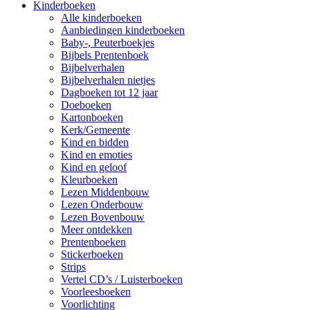
Kinderboeken
Alle kinderboeken
Aanbiedingen kinderboeken
Baby-, Peuterboekjes
Bijbels Prentenboek
Bijbelverhalen
Bijbelverhalen nietjes
Dagboeken tot 12 jaar
Doeboeken
Kartonboeken
Kerk/Gemeente
Kind en bidden
Kind en emoties
Kind en geloof
Kleurboeken
Lezen Middenbouw
Lezen Onderbouw
Lezen Bovenbouw
Meer ontdekken
Prentenboeken
Stickerboeken
Strips
Vertel CD’s / Luisterboeken
Voorleesboeken
Voorlichting