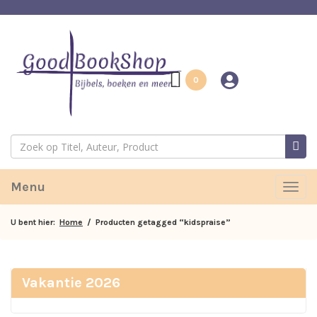
0
Menu
Togg
navig
U bent hier:
Home
/ Producten getagged “kidspraise”
Vakantie 2026