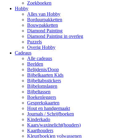
Zoekboeken
Hobby
Alles van Hobby
Borduurpakketten
Bouwpakketten
Diamond Painting
Diamond Painting in overleg
Puzzels
Overig Hobby
Cadeaus
Alle cadeaus
Beelden
Belijdenis/Doop
Bijbelkaarten Kids
Bijbeltabsstickers
Bijbelomslagen
Bijbeltassen
Boekenleggers
Gesprekskaarten
Hout en handgemaakt
Journals / Schrijfboeken
Kinderkado
Kaars/waxinelicht(houders)
Kaarthouders
Kleur(boek)en volwassenen