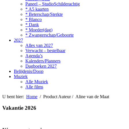
Paneel – StudioSchilderachtig
* A5 kaarten
* Beterschap/Sterkte
* Blanco
* Dank
* Moeder(dag)
* Zwangerschap/Geboorte
2027
Alles van 2027
Verwacht – bestelbaar
Agenda’s
Kalenders/Planners
Dagboeken 2027
Belijdenis/Doop
Muziek
Alle Muziek
Alle films
U bent hier:
Home
/ Product Auteur / Aline van de Maat
Vakantie 2026