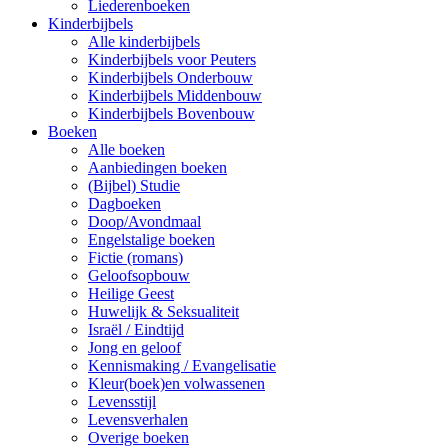
Liederenboeken
Kinderbijbels
Alle kinderbijbels
Kinderbijbels voor Peuters
Kinderbijbels Onderbouw
Kinderbijbels Middenbouw
Kinderbijbels Bovenbouw
Boeken
Alle boeken
Aanbiedingen boeken
(Bijbel) Studie
Dagboeken
Doop/Avondmaal
Engelstalige boeken
Fictie (romans)
Geloofsopbouw
Heilige Geest
Huwelijk & Seksualiteit
Israël / Eindtijd
Jong en geloof
Kennismaking / Evangelisatie
Kleur(boek)en volwassenen
Levensstijl
Levensverhalen
Overige boeken