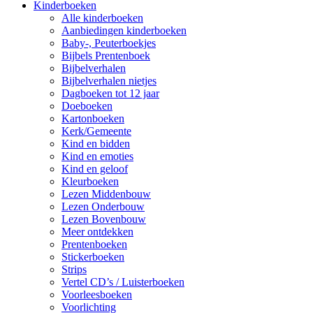
Kinderboeken
Alle kinderboeken
Aanbiedingen kinderboeken
Baby-, Peuterboekjes
Bijbels Prentenboek
Bijbelverhalen
Bijbelverhalen nietjes
Dagboeken tot 12 jaar
Doeboeken
Kartonboeken
Kerk/Gemeente
Kind en bidden
Kind en emoties
Kind en geloof
Kleurboeken
Lezen Middenbouw
Lezen Onderbouw
Lezen Bovenbouw
Meer ontdekken
Prentenboeken
Stickerboeken
Strips
Vertel CD’s / Luisterboeken
Voorleesboeken
Voorlichting