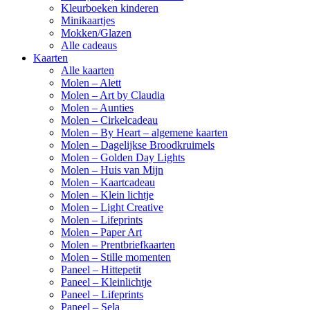
Kleurboeken kinderen
Minikaartjes
Mokken/Glazen
Alle cadeaus
Kaarten
Alle kaarten
Molen – Alett
Molen – Art by Claudia
Molen – Aunties
Molen – Cirkelcadeau
Molen – By Heart – algemene kaarten
Molen – Dagelijkse Broodkruimels
Molen – Golden Day Lights
Molen – Huis van Mijn
Molen – Kaartcadeau
Molen – Klein lichtje
Molen – Light Creative
Molen – Lifeprints
Molen – Paper Art
Molen – Prentbriefkaarten
Molen – Stille momenten
Paneel – Hittepetit
Paneel – Kleinlichtje
Paneel – Lifeprints
Paneel – Sela