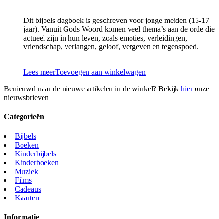
Dit bijbels dagboek is geschreven voor jonge meiden (15-17
jaar). Vanuit Gods Woord komen veel thema’s aan de orde die
actueel zijn in hun leven, zoals emoties, verleidingen,
vriendschap, verlangen, geloof, vergeven en tegenspoed.
Lees meer
Toevoegen aan winkelwagen
Benieuwd naar de nieuwe artikelen in de winkel? Bekijk
hier
onze
nieuwsbrieven
Categorieën
Bijbels
Boeken
Kinderbijbels
Kinderboeken
Muziek
Films
Cadeaus
Kaarten
Informatie