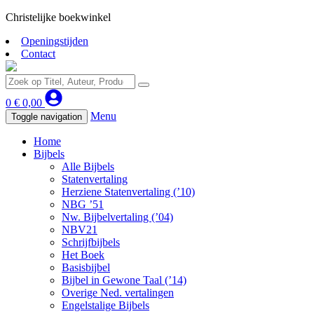
Christelijke boekwinkel
Openingstijden
Contact
0
€
0,00
Menu
Toggle navigation
Home
Bijbels
Alle Bijbels
Statenvertaling
Herziene Statenvertaling (’10)
NBG ’51
Nw. Bijbelvertaling (’04)
NBV21
Schrijfbijbels
Het Boek
Basisbijbel
Bijbel in Gewone Taal (’14)
Overige Ned. vertalingen
Engelstalige Bijbels