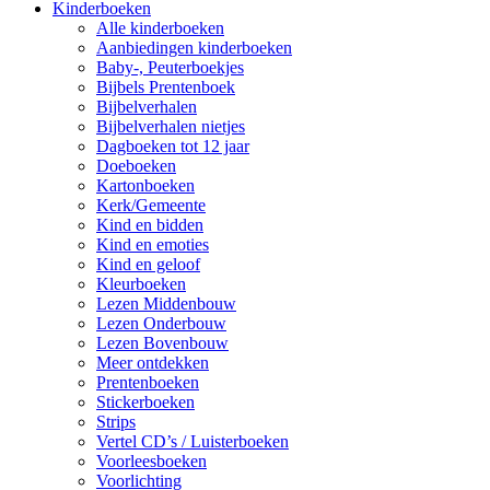
Kinderboeken
Alle kinderboeken
Aanbiedingen kinderboeken
Baby-, Peuterboekjes
Bijbels Prentenboek
Bijbelverhalen
Bijbelverhalen nietjes
Dagboeken tot 12 jaar
Doeboeken
Kartonboeken
Kerk/Gemeente
Kind en bidden
Kind en emoties
Kind en geloof
Kleurboeken
Lezen Middenbouw
Lezen Onderbouw
Lezen Bovenbouw
Meer ontdekken
Prentenboeken
Stickerboeken
Strips
Vertel CD’s / Luisterboeken
Voorleesboeken
Voorlichting