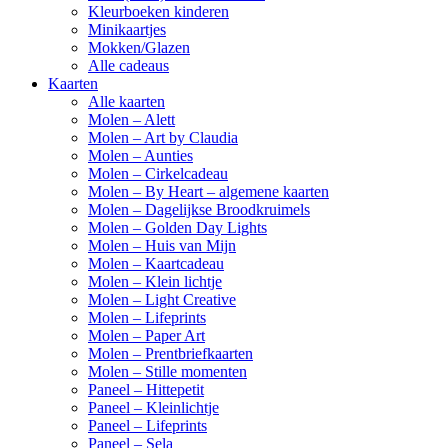
Kleurboeken kinderen
Minikaartjes
Mokken/Glazen
Alle cadeaus
Kaarten
Alle kaarten
Molen – Alett
Molen – Art by Claudia
Molen – Aunties
Molen – Cirkelcadeau
Molen – By Heart – algemene kaarten
Molen – Dagelijkse Broodkruimels
Molen – Golden Day Lights
Molen – Huis van Mijn
Molen – Kaartcadeau
Molen – Klein lichtje
Molen – Light Creative
Molen – Lifeprints
Molen – Paper Art
Molen – Prentbriefkaarten
Molen – Stille momenten
Paneel – Hittepetit
Paneel – Kleinlichtje
Paneel – Lifeprints
Paneel – Sela