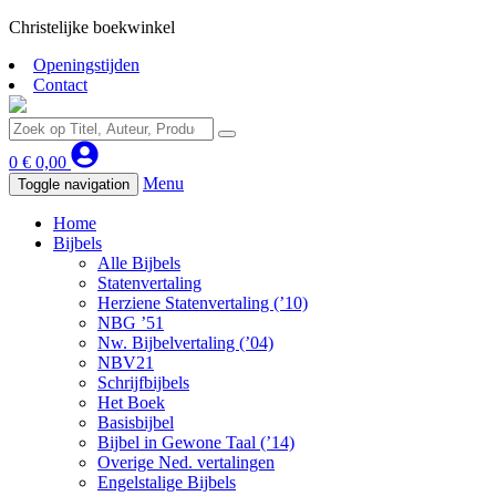
Christelijke boekwinkel
Openingstijden
Contact
0
€
0,00
Menu
Toggle navigation
Home
Bijbels
Alle Bijbels
Statenvertaling
Herziene Statenvertaling (’10)
NBG ’51
Nw. Bijbelvertaling (’04)
NBV21
Schrijfbijbels
Het Boek
Basisbijbel
Bijbel in Gewone Taal (’14)
Overige Ned. vertalingen
Engelstalige Bijbels