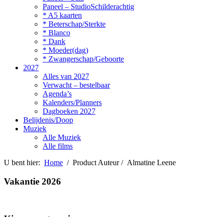
Paneel – StudioSchilderachtig
* A5 kaarten
* Beterschap/Sterkte
* Blanco
* Dank
* Moeder(dag)
* Zwangerschap/Geboorte
2027
Alles van 2027
Verwacht – bestelbaar
Agenda’s
Kalenders/Planners
Dagboeken 2027
Belijdenis/Doop
Muziek
Alle Muziek
Alle films
U bent hier:
Home
/ Product Auteur / Almatine Leene
Vakantie 2026