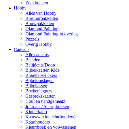
Zoekboeken
Hobby
Alles van Hobby
Borduurpakketten
Bouwpakketten
Diamond Painting
Diamond Painting in overleg
Puzzels
Overig Hobby
Cadeaus
Alle cadeaus
Beelden
Belijdenis/Doop
Bijbelkaarten Kids
Bijbeltabsstickers
Bijbelomslagen
Bijbeltassen
Boekenleggers
Gesprekskaarten
Hout en handgemaakt
Journals / Schrijfboeken
Kinderkado
Kaars/waxinelicht(houders)
Kaarthouders
Kleur(boek)en volwassenen