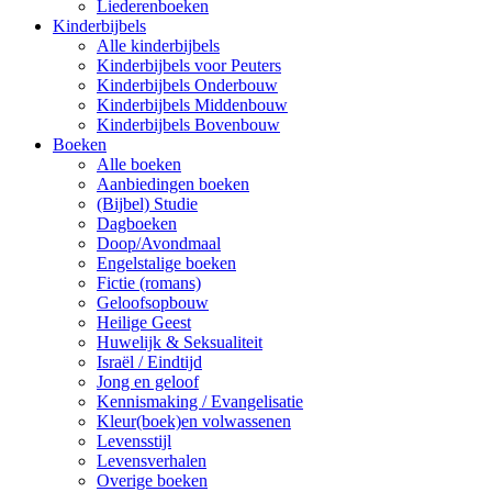
Liederenboeken
Kinderbijbels
Alle kinderbijbels
Kinderbijbels voor Peuters
Kinderbijbels Onderbouw
Kinderbijbels Middenbouw
Kinderbijbels Bovenbouw
Boeken
Alle boeken
Aanbiedingen boeken
(Bijbel) Studie
Dagboeken
Doop/Avondmaal
Engelstalige boeken
Fictie (romans)
Geloofsopbouw
Heilige Geest
Huwelijk & Seksualiteit
Israël / Eindtijd
Jong en geloof
Kennismaking / Evangelisatie
Kleur(boek)en volwassenen
Levensstijl
Levensverhalen
Overige boeken