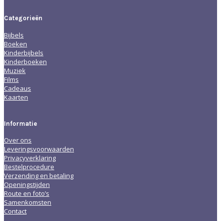
Categorieën
Bijbels
Boeken
Kinderbijbels
Kinderboeken
Muziek
Films
Cadeaus
Kaarten
Informatie
Over ons
Leveringsvoorwaarden
Privacyverklaring
Bestelprocedure
Verzending en betaling
Openingstijden
Route en foto’s
Samenkomsten
Contact