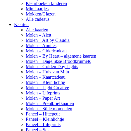
Kleurboeken kinderen
Minikaartjes
Mokken/Glazen
Alle cadeaus
Kaarten
Alle kaarten
Molen – Alett
Molen – Art by Claudia
Molen – Aunties
Molen – Cirkelcadeau
Molen – By Heart – algemene kaarten
Molen – Dagelijkse Broodkruimels
Molen – Golden Day Lights
Molen – Huis van Mijn
Molen – Kaartcadeau
Molen – Klein lichtje
Molen – Light Creative
Molen – Lifeprints
Molen – Paper Art
Molen – Prentbriefkaarten
Molen – Stille momenten
Paneel – Hittepetit
Paneel – Kleinlichtje
Paneel – Lifeprints
Paneel – Sela