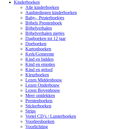
Kinderboeken
Alle kinderboeken
Aanbiedingen kinderboeken
Baby-, Peuterboekjes
Bijbels Prentenboek
Bijbelverhalen
Bijbelverhalen nietjes
Dagboeken tot 12 jaar
Doeboeken
Kartonboeken
Kerk/Gemeente
Kind en bidden
Kind en emoties
Kind en geloof
Kleurboeken
Lezen Middenbouw
Lezen Onderbouw
Lezen Bovenbouw
Meer ontdekken
Prentenboeken
Stickerboeken
Strips
Vertel CD’s / Luisterboeken
Voorleesboeken
Voorlichting