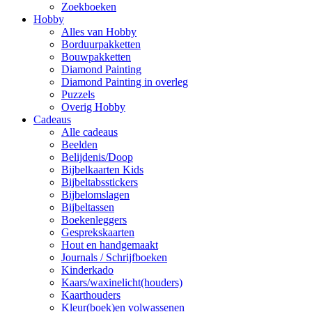
Zoekboeken
Hobby
Alles van Hobby
Borduurpakketten
Bouwpakketten
Diamond Painting
Diamond Painting in overleg
Puzzels
Overig Hobby
Cadeaus
Alle cadeaus
Beelden
Belijdenis/Doop
Bijbelkaarten Kids
Bijbeltabsstickers
Bijbelomslagen
Bijbeltassen
Boekenleggers
Gesprekskaarten
Hout en handgemaakt
Journals / Schrijfboeken
Kinderkado
Kaars/waxinelicht(houders)
Kaarthouders
Kleur(boek)en volwassenen