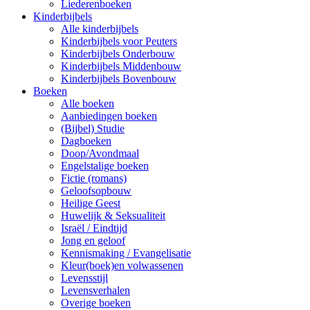
Liederenboeken
Kinderbijbels
Alle kinderbijbels
Kinderbijbels voor Peuters
Kinderbijbels Onderbouw
Kinderbijbels Middenbouw
Kinderbijbels Bovenbouw
Boeken
Alle boeken
Aanbiedingen boeken
(Bijbel) Studie
Dagboeken
Doop/Avondmaal
Engelstalige boeken
Fictie (romans)
Geloofsopbouw
Heilige Geest
Huwelijk & Seksualiteit
Israël / Eindtijd
Jong en geloof
Kennismaking / Evangelisatie
Kleur(boek)en volwassenen
Levensstijl
Levensverhalen
Overige boeken