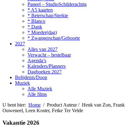
Paneel – StudioSchilderachtig
* A5 kaarten
* Beterschap/Sterkte
* Blanco
* Dank
* Moeder(dag)
* Zwangerschap/Geboorte
2027
Alles van 2027
Verwacht – bestelbaar
Agenda’s
Kalenders/Planners
Dagboeken 2027
Belijdenis/Doop
Muziek
Alle Muziek
Alle films
U bent hier:
Home
/ Product Auteur / Henk van Zon, Frank
Ouweneel, Leen Koster, Feike Ter Velde
Vakantie 2026