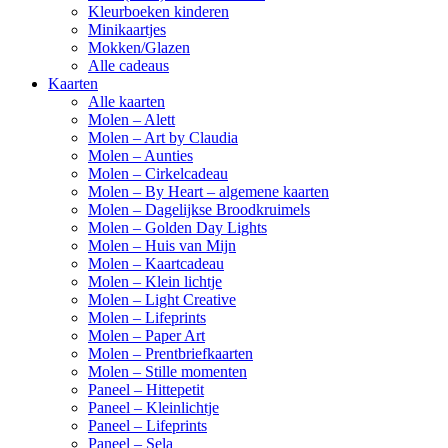
Kleurboeken kinderen
Minikaartjes
Mokken/Glazen
Alle cadeaus
Kaarten
Alle kaarten
Molen – Alett
Molen – Art by Claudia
Molen – Aunties
Molen – Cirkelcadeau
Molen – By Heart – algemene kaarten
Molen – Dagelijkse Broodkruimels
Molen – Golden Day Lights
Molen – Huis van Mijn
Molen – Kaartcadeau
Molen – Klein lichtje
Molen – Light Creative
Molen – Lifeprints
Molen – Paper Art
Molen – Prentbriefkaarten
Molen – Stille momenten
Paneel – Hittepetit
Paneel – Kleinlichtje
Paneel – Lifeprints
Paneel – Sela