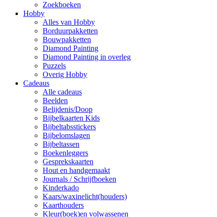
Zoekboeken
Hobby
Alles van Hobby
Borduurpakketten
Bouwpakketten
Diamond Painting
Diamond Painting in overleg
Puzzels
Overig Hobby
Cadeaus
Alle cadeaus
Beelden
Belijdenis/Doop
Bijbelkaarten Kids
Bijbeltabsstickers
Bijbelomslagen
Bijbeltassen
Boekenleggers
Gesprekskaarten
Hout en handgemaakt
Journals / Schrijfboeken
Kinderkado
Kaars/waxinelicht(houders)
Kaarthouders
Kleur(boek)en volwassenen