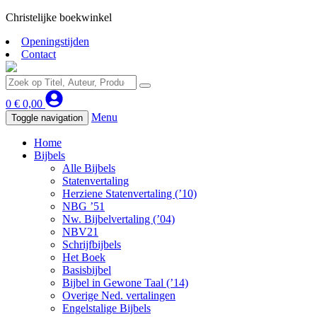
Christelijke boekwinkel
Openingstijden
Contact
0
€
0,00
Menu
Toggle navigation
Home
Bijbels
Alle Bijbels
Statenvertaling
Herziene Statenvertaling (’10)
NBG ’51
Nw. Bijbelvertaling (’04)
NBV21
Schrijfbijbels
Het Boek
Basisbijbel
Bijbel in Gewone Taal (’14)
Overige Ned. vertalingen
Engelstalige Bijbels