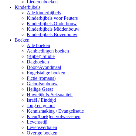
Liederenboeken
Kinderbijbels
Alle kinderbijbels
Kinderbijbels voor Peuters
Kinderbijbels Onderbouw
Kinderbijbels Middenbouw
Kinderbijbels Bovenbouw
Boeken
Alle boeken
Aanbiedingen boeken
(Bijbel) Studie
Dagboeken
Doop/Avondmaal
Engelstalige boeken
Fictie (romans)
Geloofsopbouw
Heilige Geest
Huwelijk & Seksualiteit
Israël / Eindtijd
Jong en geloof
Kennismaking / Evangelisatie
Kleur(boek)en volwassenen
Levensstijl
Levensverhalen
Overige boeken