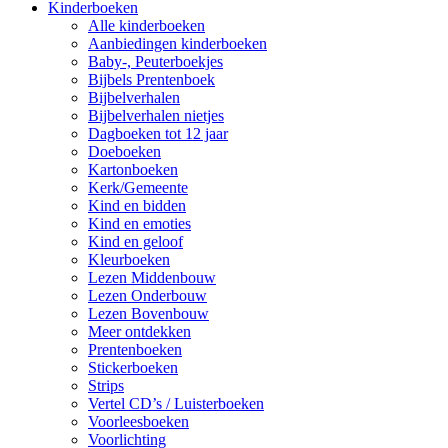
Kinderboeken
Alle kinderboeken
Aanbiedingen kinderboeken
Baby-, Peuterboekjes
Bijbels Prentenboek
Bijbelverhalen
Bijbelverhalen nietjes
Dagboeken tot 12 jaar
Doeboeken
Kartonboeken
Kerk/Gemeente
Kind en bidden
Kind en emoties
Kind en geloof
Kleurboeken
Lezen Middenbouw
Lezen Onderbouw
Lezen Bovenbouw
Meer ontdekken
Prentenboeken
Stickerboeken
Strips
Vertel CD’s / Luisterboeken
Voorleesboeken
Voorlichting