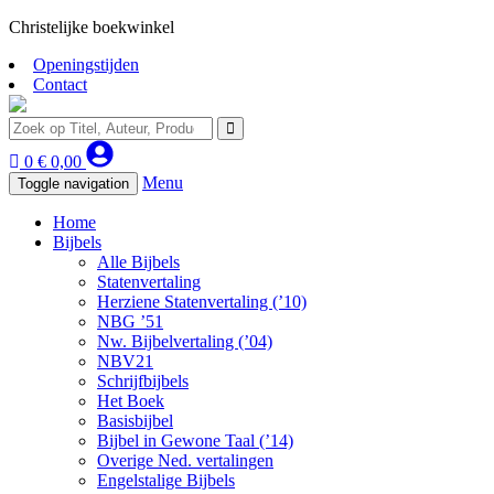
Christelijke boekwinkel
Openingstijden
Contact
0
€
0,00
Menu
Toggle navigation
Home
Bijbels
Alle Bijbels
Statenvertaling
Herziene Statenvertaling (’10)
NBG ’51
Nw. Bijbelvertaling (’04)
NBV21
Schrijfbijbels
Het Boek
Basisbijbel
Bijbel in Gewone Taal (’14)
Overige Ned. vertalingen
Engelstalige Bijbels