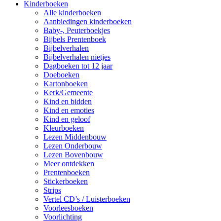
Kinderboeken
Alle kinderboeken
Aanbiedingen kinderboeken
Baby-, Peuterboekjes
Bijbels Prentenboek
Bijbelverhalen
Bijbelverhalen nietjes
Dagboeken tot 12 jaar
Doeboeken
Kartonboeken
Kerk/Gemeente
Kind en bidden
Kind en emoties
Kind en geloof
Kleurboeken
Lezen Middenbouw
Lezen Onderbouw
Lezen Bovenbouw
Meer ontdekken
Prentenboeken
Stickerboeken
Strips
Vertel CD’s / Luisterboeken
Voorleesboeken
Voorlichting