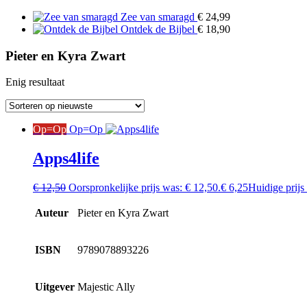
Zee van smaragd
€
24,99
Ontdek de Bijbel
€
18,90
Pieter en Kyra Zwart
Enig resultaat
Op=Op
Op=Op
Apps4life
€
12,50
Oorspronkelijke prijs was: € 12,50.
€
6,25
Huidige prijs 
Auteur
Pieter en Kyra Zwart
ISBN
9789078893226
Uitgever
Majestic Ally