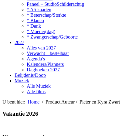
Paneel – StudioSchilderachtig
* A5 kaarten
* Beterschap/Sterkte
* Blanco
* Dank
* Moeder(dag)
* Zwangerschap/Geboorte
2027
Alles van 2027
Verwacht – bestelbaar
Agenda’s
Kalenders/Planners
Dagboeken 2027
Belijdenis/Doop
Muziek
Alle Muziek
Alle films
U bent hier:
Home
/ Product Auteur / Pieter en Kyra Zwart
Vakantie 2026