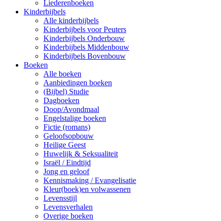
Liederenboeken
Kinderbijbels
Alle kinderbijbels
Kinderbijbels voor Peuters
Kinderbijbels Onderbouw
Kinderbijbels Middenbouw
Kinderbijbels Bovenbouw
Boeken
Alle boeken
Aanbiedingen boeken
(Bijbel) Studie
Dagboeken
Doop/Avondmaal
Engelstalige boeken
Fictie (romans)
Geloofsopbouw
Heilige Geest
Huwelijk & Seksualiteit
Israël / Eindtijd
Jong en geloof
Kennismaking / Evangelisatie
Kleur(boek)en volwassenen
Levensstijl
Levensverhalen
Overige boeken