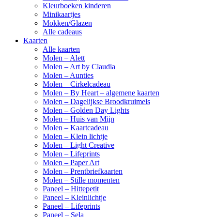
Kleurboeken kinderen
Minikaartjes
Mokken/Glazen
Alle cadeaus
Kaarten
Alle kaarten
Molen – Alett
Molen – Art by Claudia
Molen – Aunties
Molen – Cirkelcadeau
Molen – By Heart – algemene kaarten
Molen – Dagelijkse Broodkruimels
Molen – Golden Day Lights
Molen – Huis van Mijn
Molen – Kaartcadeau
Molen – Klein lichtje
Molen – Light Creative
Molen – Lifeprints
Molen – Paper Art
Molen – Prentbriefkaarten
Molen – Stille momenten
Paneel – Hittepetit
Paneel – Kleinlichtje
Paneel – Lifeprints
Paneel – Sela