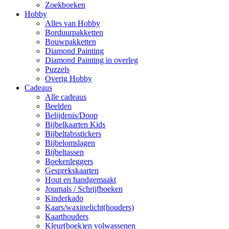
Zoekboeken
Hobby
Alles van Hobby
Borduurpakketten
Bouwpakketten
Diamond Painting
Diamond Painting in overleg
Puzzels
Overig Hobby
Cadeaus
Alle cadeaus
Beelden
Belijdenis/Doop
Bijbelkaarten Kids
Bijbeltabsstickers
Bijbelomslagen
Bijbeltassen
Boekenleggers
Gesprekskaarten
Hout en handgemaakt
Journals / Schrijfboeken
Kinderkado
Kaars/waxinelicht(houders)
Kaarthouders
Kleur(boek)en volwassenen