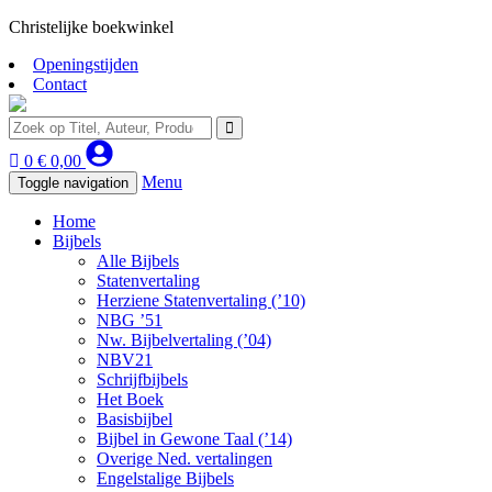
Christelijke boekwinkel
Openingstijden
Contact
0
€
0,00
Menu
Toggle navigation
Home
Bijbels
Alle Bijbels
Statenvertaling
Herziene Statenvertaling (’10)
NBG ’51
Nw. Bijbelvertaling (’04)
NBV21
Schrijfbijbels
Het Boek
Basisbijbel
Bijbel in Gewone Taal (’14)
Overige Ned. vertalingen
Engelstalige Bijbels