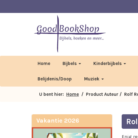
Home
Bijbels
Kinderbijbels
Belijdenis/Doop
Muziek
U bent hier:
Home
/ Product Auteur / Rolf 
Vakantie 2026
Rol
Enig re