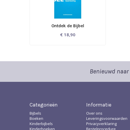
Ontdek de Bijbel
€
18,90
Benieuwd naar 
Categorieën
Informatie
Bijbels
Over ons
Boeken
Leveringsvoorwaarden
Kinderbijbels
Privacyverklaring
Kinderboeken
Bestelprocedure