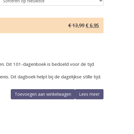
Oorspronkelijke
Huidige
€
13,99
€
6,95
prijs
prijs
was:
is:
€ 13,99.
€ 6,95.
n. Dit 101-dagenboek is bedoeld voor de tijd
is. Dit dagboek helpt bij de dagelijkse stille tijd.
Toevoegen aan winkelwagen
Lees meer