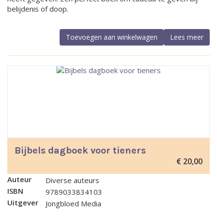
belijdenis of doop.
Toevoegen aan winkelwagen
Lees meer
Bijbels dagboek voor tieners
€
20,00
Auteur
Diverse auteurs
ISBN
9789033834103
Uitgever
Jongbloed Media