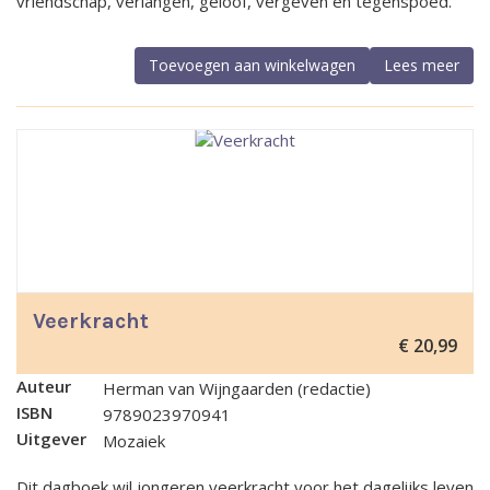
vriendschap, verlangen, geloof, vergeven en tegenspoed.
Toevoegen aan winkelwagen
Lees meer
Veerkracht
€
20,99
Auteur
Herman van Wijngaarden (redactie)
ISBN
9789023970941
Uitgever
Mozaiek
Dit dagboek wil jongeren veerkracht voor het dagelijks leven