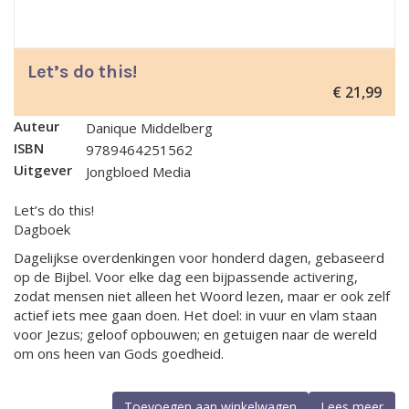
Let’s do this!
€
21,99
Auteur
Danique Middelberg
ISBN
9789464251562
Uitgever
Jongbloed Media
Let’s do this!
Dagboek
Dagelijkse overdenkingen voor honderd dagen, gebaseerd
op de Bijbel. Voor elke dag een bijpassende activering,
zodat mensen niet alleen het Woord lezen, maar er ook zelf
actief iets mee gaan doen. Het doel: in vuur en vlam staan
voor Jezus; geloof opbouwen; en getuigen naar de wereld
om ons heen van Gods goedheid.
Toevoegen aan winkelwagen
Lees meer