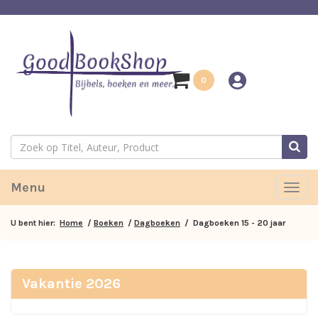
0
Menu
Togg
navig
U bent hier:
Home
/
Boeken
/
Dagboeken
/ Dagboeken 15 - 20 jaar
Vakantie 2026