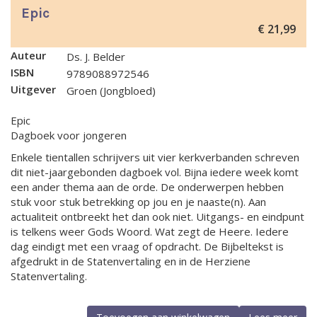
Epic
€
21,99
Auteur
Ds. J. Belder
ISBN
9789088972546
Uitgever
Groen (Jongbloed)
Epic
Dagboek voor jongeren
Enkele tientallen schrijvers uit vier kerkverbanden schreven
dit niet-jaargebonden dagboek vol. Bijna iedere week komt
een ander thema aan de orde. De onderwerpen hebben
stuk voor stuk betrekking op jou en je naaste(n). Aan
actualiteit ontbreekt het dan ook niet. Uitgangs- en eindpunt
is telkens weer Gods Woord. Wat zegt de Heere. Iedere
dag eindigt met een vraag of opdracht. De Bijbeltekst is
afgedrukt in de Statenvertaling en in de Herziene
Statenvertaling.