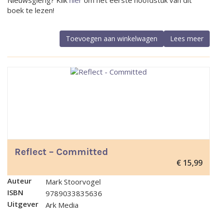
Nieuwsgierig? Klik
hier
om het eerste hoofdstuk van dit
boek te lezen!
Toevoegen aan winkelwagen
Lees meer
Reflect – Committed
€
15,99
Auteur
Mark Stoorvogel
ISBN
9789033835636
Uitgever
Ark Media