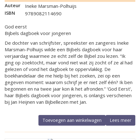
Auteur
Ineke Marsman-Polhuijs
ISBN
9789082114690
God eerst
Bijbels dagboek voor jongeren
De dochter van schrijfster, spreekster en zangeres Ineke
Marsman-Polhuijs wilde een Bijbels dagboek voor haar
verjaardag waarmee ze echt zelf de Bijbel zou lezen. “Ik
ging op zoektocht, maar vond niet wat zij zocht of ze al had
gelezen of vond het dagboek te oppervlakkig. De
boekhandelaar die me hielp bij het zoeken, zei op een
gegeven moment: waarom schrijf je er niet zelf één? Ik ben
begonnen en na twee jaar kon ik het afronden.” ‘God Eerst’,
haar Bijbels dagboek voor jongeren, is onlangs verschenen
bij Jan Heijnen van Bijbellezen met Jan.
Toevoegen aan winkelwagen
Lees meer