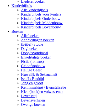
Liederenboeken
Kinderbijbels
Alle kinderbijbels
Kinderbijbels voor Peuters
Kinderbijbels Onderbouw
Kinderbijbels Middenbouw
Kinderbijbels Bovenbouw
Boeken
Alle boeken
Aanbiedingen boeken
(Bijbel) Studie
Dagboeken
Doop/Avondmaal
Engelstalige boeken
Fictie (romans)
Geloofsopbouw
Heilige Geest
Huwelijk & Seksualiteit
Israël / Eindtijd
Jong en geloof
Kennismaking / Evangelisatie
Kleur(boek)en volwassenen
Levensstijl
Levensverhalen
Overige boeken