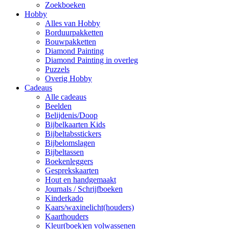
Zoekboeken
Hobby
Alles van Hobby
Borduurpakketten
Bouwpakketten
Diamond Painting
Diamond Painting in overleg
Puzzels
Overig Hobby
Cadeaus
Alle cadeaus
Beelden
Belijdenis/Doop
Bijbelkaarten Kids
Bijbeltabsstickers
Bijbelomslagen
Bijbeltassen
Boekenleggers
Gesprekskaarten
Hout en handgemaakt
Journals / Schrijfboeken
Kinderkado
Kaars/waxinelicht(houders)
Kaarthouders
Kleur(boek)en volwassenen