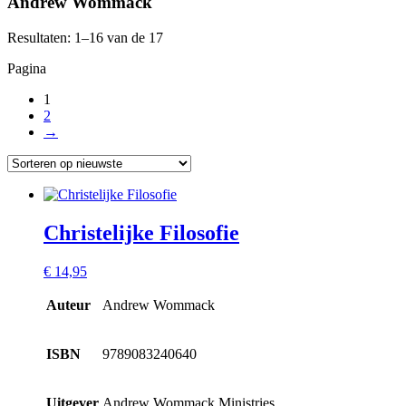
Andrew Wommack
Resultaten: 1–16 van de 17
Pagina
1
2
→
Christelijke Filosofie
€
14,95
Auteur
Andrew Wommack
ISBN
9789083240640
Uitgever
Andrew Wommack Ministries