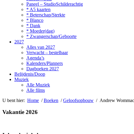
Paneel – StudioSchilderachtig
* A5 kaarten
* Beterschap/Sterkte
* Blanco
* Dank
* Moeder(dag)
* Zwangerschap/Geboorte
2027
Alles van 2027
Verwacht – bestelbaar
Agenda’s
Kalenders/Planners
Dagboeken 2027
Belijdenis/Doop
Muziek
Alle Muziek
Alle films
U bent hier:
Home
/
Boeken
/
Geloofsopbouw
/ Andrew Wommac
Vakantie 2026