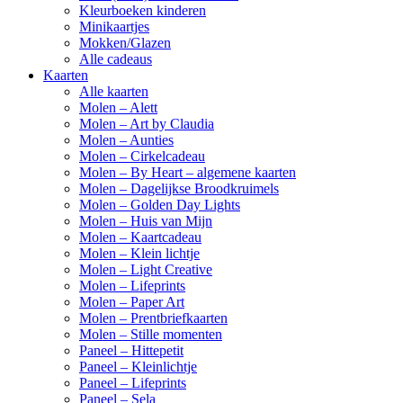
Kleurboeken kinderen
Minikaartjes
Mokken/Glazen
Alle cadeaus
Kaarten
Alle kaarten
Molen – Alett
Molen – Art by Claudia
Molen – Aunties
Molen – Cirkelcadeau
Molen – By Heart – algemene kaarten
Molen – Dagelijkse Broodkruimels
Molen – Golden Day Lights
Molen – Huis van Mijn
Molen – Kaartcadeau
Molen – Klein lichtje
Molen – Light Creative
Molen – Lifeprints
Molen – Paper Art
Molen – Prentbriefkaarten
Molen – Stille momenten
Paneel – Hittepetit
Paneel – Kleinlichtje
Paneel – Lifeprints
Paneel – Sela