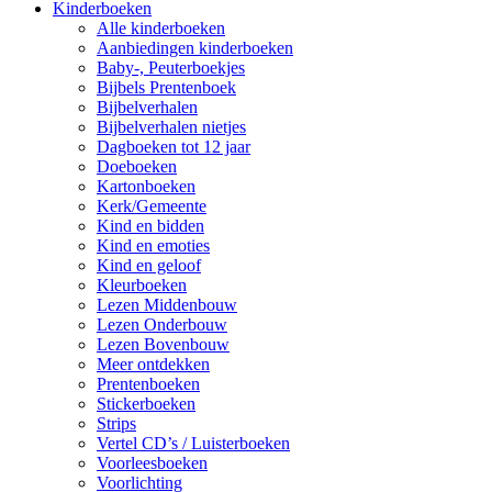
Kinderboeken
Alle kinderboeken
Aanbiedingen kinderboeken
Baby-, Peuterboekjes
Bijbels Prentenboek
Bijbelverhalen
Bijbelverhalen nietjes
Dagboeken tot 12 jaar
Doeboeken
Kartonboeken
Kerk/Gemeente
Kind en bidden
Kind en emoties
Kind en geloof
Kleurboeken
Lezen Middenbouw
Lezen Onderbouw
Lezen Bovenbouw
Meer ontdekken
Prentenboeken
Stickerboeken
Strips
Vertel CD’s / Luisterboeken
Voorleesboeken
Voorlichting