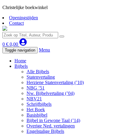
Christelijke boekwinkel
Openingstijden
Contact
0
€
0,00
Menu
Toggle navigation
Home
Bijbels
Alle Bijbels
Statenvertaling
Herziene Statenvertaling (’10)
NBG ’51
Nw. Bijbelvertaling (’04)
NBV21
Schrijfbijbels
Het Boek
Basisbijbel
Bijbel in Gewone Taal (’14)
Overige Ned. vertalingen
Engelstalige Bijbels