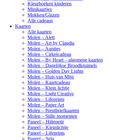
Kleurboeken kinderen
Minikaartjes
Mokken/Glazen
Alle cadeaus
Kaarten
Alle kaarten
Molen – Alett
Molen – Art by Claudia
Molen – Aunties
Molen – Cirkelcadeau
Molen – By Heart – algemene kaarten
Molen – Dagelijkse Broodkruimels
Molen – Golden Day Lights
Molen – Huis van Mijn
Molen – Kaartcadeau
Molen – Klein lichtje
Molen – Light Creative
Molen – Lifeprints
Molen – Paper Art
Molen – Prentbriefkaarten
Molen – Stille momenten
Paneel – Hittepetit
Paneel – Kleinlichtje
Paneel – Lifeprints
Paneel – Sela