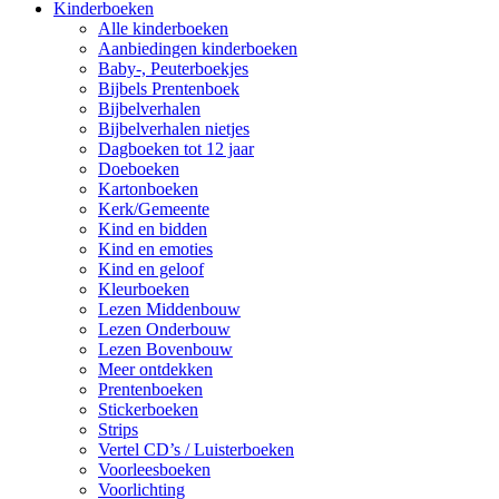
Kinderboeken
Alle kinderboeken
Aanbiedingen kinderboeken
Baby-, Peuterboekjes
Bijbels Prentenboek
Bijbelverhalen
Bijbelverhalen nietjes
Dagboeken tot 12 jaar
Doeboeken
Kartonboeken
Kerk/Gemeente
Kind en bidden
Kind en emoties
Kind en geloof
Kleurboeken
Lezen Middenbouw
Lezen Onderbouw
Lezen Bovenbouw
Meer ontdekken
Prentenboeken
Stickerboeken
Strips
Vertel CD’s / Luisterboeken
Voorleesboeken
Voorlichting