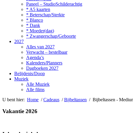
Paneel – StudioSchilderachtig
* A5 kaarten
* Beterschap/Sterkte
* Blanco
* Dank
* Moeder(dag)
* Zwangerschap/Geboorte
2027
Alles van 2027
Verwacht – bestelbaar
Agenda’s
Kalenders/Planners
Dagboeken 2027
Belijdenis/Doop
Muziek
Alle Muziek
Alle films
U bent hier:
Home
/
Cadeaus
/
Bijbeltassen
/ Bijbeltassen - Mediu
Vakantie 2026