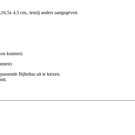
x16,5x 4,5 cm., tenzij anders aangegeven.
 zou kunnen)
kunnen)
assende Bijbeltas uit te kiezen.
omt.
—————————————————————————————