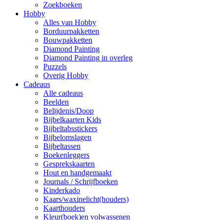
Zoekboeken
Hobby
Alles van Hobby
Borduurpakketten
Bouwpakketten
Diamond Painting
Diamond Painting in overleg
Puzzels
Overig Hobby
Cadeaus
Alle cadeaus
Beelden
Belijdenis/Doop
Bijbelkaarten Kids
Bijbeltabsstickers
Bijbelomslagen
Bijbeltassen
Boekenleggers
Gesprekskaarten
Hout en handgemaakt
Journals / Schrijfboeken
Kinderkado
Kaars/waxinelicht(houders)
Kaarthouders
Kleur(boek)en volwassenen