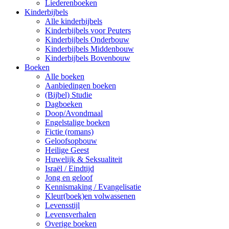
Liederenboeken
Kinderbijbels
Alle kinderbijbels
Kinderbijbels voor Peuters
Kinderbijbels Onderbouw
Kinderbijbels Middenbouw
Kinderbijbels Bovenbouw
Boeken
Alle boeken
Aanbiedingen boeken
(Bijbel) Studie
Dagboeken
Doop/Avondmaal
Engelstalige boeken
Fictie (romans)
Geloofsopbouw
Heilige Geest
Huwelijk & Seksualiteit
Israël / Eindtijd
Jong en geloof
Kennismaking / Evangelisatie
Kleur(boek)en volwassenen
Levensstijl
Levensverhalen
Overige boeken