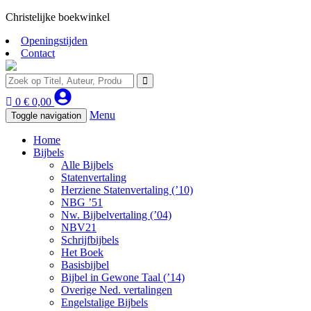
Christelijke boekwinkel
Openingstijden
Contact
0
€
0,00
Menu
Toggle navigation
Home
Bijbels
Alle Bijbels
Statenvertaling
Herziene Statenvertaling (’10)
NBG ’51
Nw. Bijbelvertaling (’04)
NBV21
Schrijfbijbels
Het Boek
Basisbijbel
Bijbel in Gewone Taal (’14)
Overige Ned. vertalingen
Engelstalige Bijbels