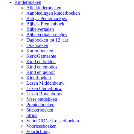
Kinderboeken
Alle kinderboeken
Aanbiedingen kinderboeken
Baby-, Peuterboekjes
Bijbels Prentenboek
Bijbelverhalen
Bijbelverhalen nietjes
Dagboeken tot 12 jaar
Doeboeken
Kartonboeken
Kerk/Gemeente
Kind en bidden
Kind en emoties
Kind en geloof
Kleurboeken
Lezen Middenbouw
Lezen Onderbouw
Lezen Bovenbouw
Meer ontdekken
Prentenboeken
Stickerboeken
Strips
Vertel CD’s / Luisterboeken
Voorleesboeken
Voorlichting