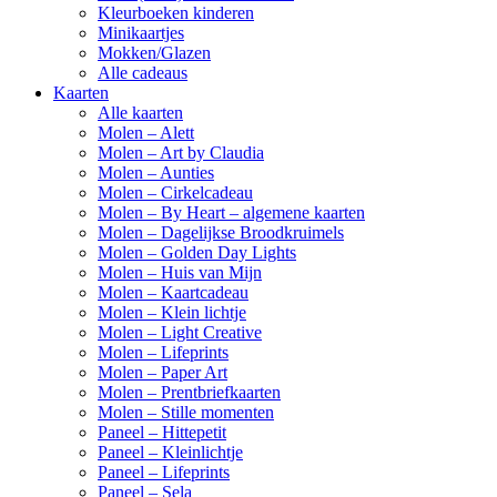
Kleurboeken kinderen
Minikaartjes
Mokken/Glazen
Alle cadeaus
Kaarten
Alle kaarten
Molen – Alett
Molen – Art by Claudia
Molen – Aunties
Molen – Cirkelcadeau
Molen – By Heart – algemene kaarten
Molen – Dagelijkse Broodkruimels
Molen – Golden Day Lights
Molen – Huis van Mijn
Molen – Kaartcadeau
Molen – Klein lichtje
Molen – Light Creative
Molen – Lifeprints
Molen – Paper Art
Molen – Prentbriefkaarten
Molen – Stille momenten
Paneel – Hittepetit
Paneel – Kleinlichtje
Paneel – Lifeprints
Paneel – Sela