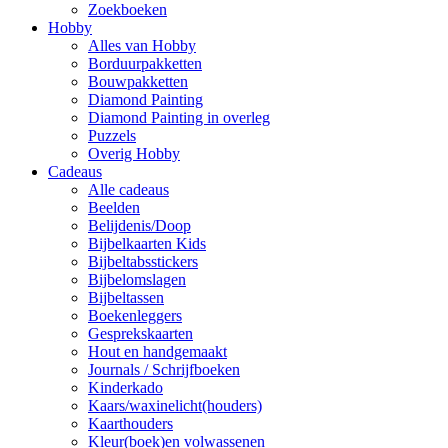
Zoekboeken
Hobby
Alles van Hobby
Borduurpakketten
Bouwpakketten
Diamond Painting
Diamond Painting in overleg
Puzzels
Overig Hobby
Cadeaus
Alle cadeaus
Beelden
Belijdenis/Doop
Bijbelkaarten Kids
Bijbeltabsstickers
Bijbelomslagen
Bijbeltassen
Boekenleggers
Gesprekskaarten
Hout en handgemaakt
Journals / Schrijfboeken
Kinderkado
Kaars/waxinelicht(houders)
Kaarthouders
Kleur(boek)en volwassenen