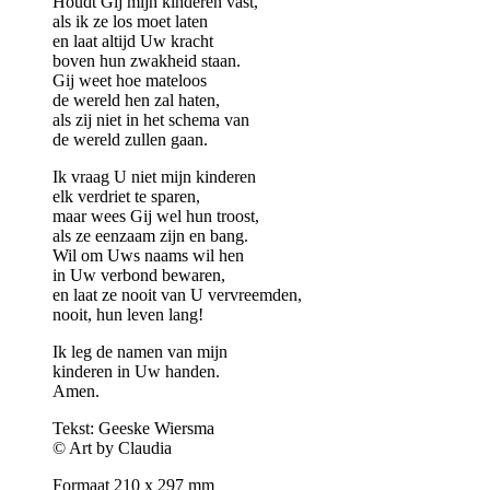
Houdt Gij mijn kinderen vast,
als ik ze los moet laten
en laat altijd Uw kracht
boven hun zwakheid staan.
Gij weet hoe mateloos
de wereld hen zal haten,
als zij niet in het schema van
de wereld zullen gaan.
Ik vraag U niet mijn kinderen
elk verdriet te sparen,
maar wees Gij wel hun troost,
als ze eenzaam zijn en bang.
Wil om Uws naams wil hen
in Uw verbond bewaren,
en laat ze nooit van U vervreemden,
nooit, hun leven lang!
Ik leg de namen van mijn
kinderen in Uw handen.
Amen.
Tekst: Geeske Wiersma
© Art by Claudia
Formaat 210 x 297 mm