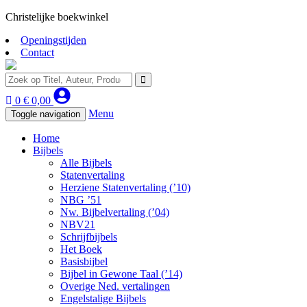
Christelijke boekwinkel
Openingstijden
Contact
0
€
0,00
Menu
Toggle navigation
Home
Bijbels
Alle Bijbels
Statenvertaling
Herziene Statenvertaling (’10)
NBG ’51
Nw. Bijbelvertaling (’04)
NBV21
Schrijfbijbels
Het Boek
Basisbijbel
Bijbel in Gewone Taal (’14)
Overige Ned. vertalingen
Engelstalige Bijbels