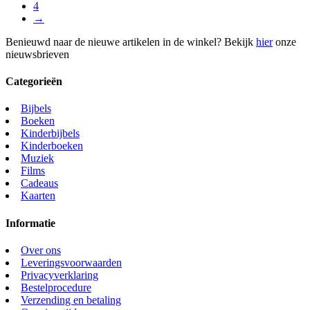
4
→
Benieuwd naar de nieuwe artikelen in de winkel? Bekijk
hier
onze
nieuwsbrieven
Categorieën
Bijbels
Boeken
Kinderbijbels
Kinderboeken
Muziek
Films
Cadeaus
Kaarten
Informatie
Over ons
Leveringsvoorwaarden
Privacyverklaring
Bestelprocedure
Verzending en betaling