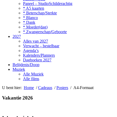
Paneel – StudioSchilderachtig
* A5 kaarten
* Beterschap/Sterkte
* Blanco
* Dank
* Moeder(dag)
* Zwangerschap/Geboorte
2027
Alles van 2027
Verwacht – bestelbaar
Agenda’s
Kalenders/Planners
Dagboeken 2027
Belijdenis/Doop
Muziek
Alle Muziek
Alle films
U bent hier:
Home
/
Cadeaus
/
Posters
/ A4-Formaat
Vakantie 2026