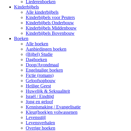
Liederenboeken
Kinderbijbels
Alle kinderbijbels
Kinderbijbels voor Peuters
Kinderbijbels Onderbouw
Kinderbijbels Middenbouw
Kinderbijbels Bovenbouw
Boeken
Alle boeken
Aanbiedingen boeken
(Bijbel) Studie
Dagboeken
Doop/Avondmaal
Engelstalige boeken
Fictie (romans)
Geloofsopbouw
Heilige Geest
Huwelijk & Seksualiteit
Israël / Eindtijd
Jong en geloof
Kennismaking / Evangelisatie
Kleur(boek)en volwassenen
Levensstijl
Levensverhalen
Overige boeken