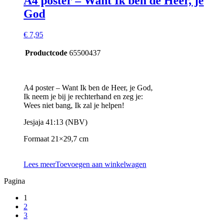
A4 poster – Want Ik ben de Heer, je
God
€
7,95
Productcode
65500437
A4 poster – Want Ik ben de Heer, je God,
Ik neem je bij je rechterhand en zeg je:
Wees niet bang, Ik zal je helpen!
Jesjaja 41:13 (NBV)
Formaat 21×29,7 cm
Lees meer
Toevoegen aan winkelwagen
Pagina
1
2
3