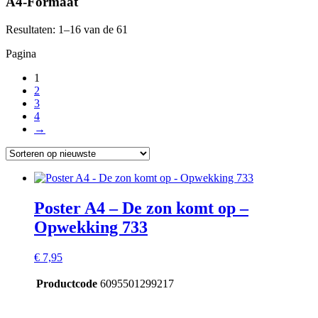
A4-Formaat
Resultaten: 1–16 van de 61
Pagina
1
2
3
4
→
Poster A4 – De zon komt op –
Opwekking 733
€
7,95
Productcode
6095501299217