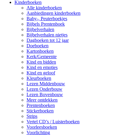
Kinderboeken
Alle kinderboeken
Aanbiedingen kinderboeken
Baby-, Peuterboekjes
Bijbels Prentenboek
Bijbelverhalen
Bijbelverhalen nietjes
Dagboeken tot 12 jaar
Doeboeken
Kartonboeken
Kerk/Gemeente
Kind en bidden
Kind en emoties
Kind en geloof
Kleurboeken
Lezen Middenbouw
Lezen Onderbouw
Lezen Bovenbouw
Meer ontdekken
Prentenboeken
Stickerboeken
Strips
Vertel CD’s / Luisterboeken
Voorleesboeken
Voorlichting