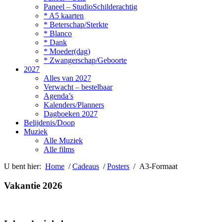
Paneel – StudioSchilderachtig
* A5 kaarten
* Beterschap/Sterkte
* Blanco
* Dank
* Moeder(dag)
* Zwangerschap/Geboorte
2027
Alles van 2027
Verwacht – bestelbaar
Agenda’s
Kalenders/Planners
Dagboeken 2027
Belijdenis/Doop
Muziek
Alle Muziek
Alle films
U bent hier:
Home
/
Cadeaus
/
Posters
/ A3-Formaat
Vakantie 2026