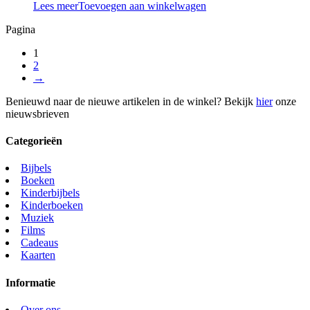
Lees meer
Toevoegen aan winkelwagen
Pagina
1
2
→
Benieuwd naar de nieuwe artikelen in de winkel? Bekijk
hier
onze
nieuwsbrieven
Categorieën
Bijbels
Boeken
Kinderbijbels
Kinderboeken
Muziek
Films
Cadeaus
Kaarten
Informatie
Over ons