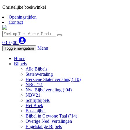
Christelijke boekwinkel
Openingstijden
Contact
0
€
0,00
Menu
Toggle navigation
Home
Bijbels
Alle Bijbels
Statenvertaling
Herziene Statenvertaling (’10)
NBG ’51
Nw. Bijbelvertaling (’04)
NBV21
Schrijfbijbels
Het Boek
Basisbijbel
Bijbel in Gewone Taal (’14)
Overige Ned. vertalingen
Engelstalige Bijbels