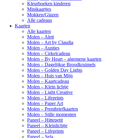
Kleurboeken kinderen
Minikaartjes
Mokken/Glazen
Alle cadeaus
Kaarten
Alle kaarten
Molen – Alett
Molen – Art by Claudia
Molen – Aunties
Molen – Cirkelcadeau
Molen – By Heart – algemene kaarten
Molen – Dagelijkse Broodkruimels
Molen – Golden Day Lights
Molen – Huis van Mijn
Molen – Kaartcadeau
Molen – Klein lichtje
Molen – Light Creative
Molen – Lifeprints
Molen – Paper Art
Molen – Prentbriefkaarten
Molen – Stille momenten
Paneel – Hittepetit
Paneel – Kleinlichtje
Paneel – Lifeprints
Paneel – Sela