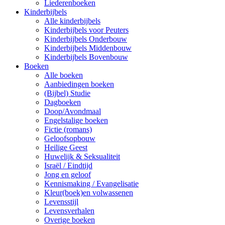
Liederenboeken
Kinderbijbels
Alle kinderbijbels
Kinderbijbels voor Peuters
Kinderbijbels Onderbouw
Kinderbijbels Middenbouw
Kinderbijbels Bovenbouw
Boeken
Alle boeken
Aanbiedingen boeken
(Bijbel) Studie
Dagboeken
Doop/Avondmaal
Engelstalige boeken
Fictie (romans)
Geloofsopbouw
Heilige Geest
Huwelijk & Seksualiteit
Israël / Eindtijd
Jong en geloof
Kennismaking / Evangelisatie
Kleur(boek)en volwassenen
Levensstijl
Levensverhalen
Overige boeken