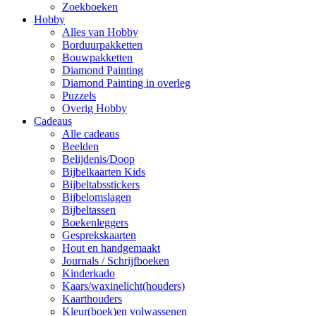
Zoekboeken
Hobby
Alles van Hobby
Borduurpakketten
Bouwpakketten
Diamond Painting
Diamond Painting in overleg
Puzzels
Overig Hobby
Cadeaus
Alle cadeaus
Beelden
Belijdenis/Doop
Bijbelkaarten Kids
Bijbeltabsstickers
Bijbelomslagen
Bijbeltassen
Boekenleggers
Gesprekskaarten
Hout en handgemaakt
Journals / Schrijfboeken
Kinderkado
Kaars/waxinelicht(houders)
Kaarthouders
Kleur(boek)en volwassenen