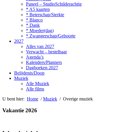
Paneel – StudioSchilderachtig
* A5 kaarten
* Beterschap/Sterkte
* Blanco
* Dank
* Moeder(dag)
* Zwangerschap/Geboorte
2027
Alles van 2027
Verwacht – bestelbaar
Agenda’s
Kalenders/Planners
Dagboeken 2027
Belijdenis/Doop
Muziek
Alle Muziek
Alle films
U bent hier:
Home
/
Muziek
/ Overige muziek
Vakantie 2026