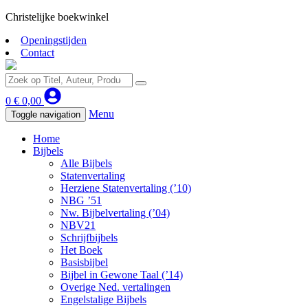
Christelijke boekwinkel
Openingstijden
Contact
0
€
0,00
Menu
Toggle navigation
Home
Bijbels
Alle Bijbels
Statenvertaling
Herziene Statenvertaling (’10)
NBG ’51
Nw. Bijbelvertaling (’04)
NBV21
Schrijfbijbels
Het Boek
Basisbijbel
Bijbel in Gewone Taal (’14)
Overige Ned. vertalingen
Engelstalige Bijbels