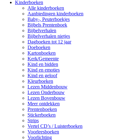
Kinderboeken
Alle kinderboeken
Aanbiedingen kinderboeken
Baby-, Peuterboekjes
Bijbels Prentenboek
Bijbelverhalen
Bijbelverhalen nietjes
Dagboeken tot 12 jaar
Doeboeken
Kartonboeken
Kerk/Gemeente
Kind en bidden
Kind en emoties
Kind en geloof
Kleurboeken
Lezen Middenbouw
Lezen Onderbouw
Lezen Bovenbouw
Meer ontdekken
Prentenboeken
Stickerboeken
Strips
Vertel CD’s / Luisterboeken
Voorleesboeken
Voorlichting