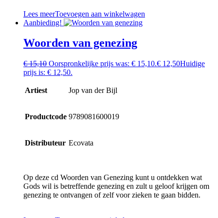
Lees meer
Toevoegen aan winkelwagen
Aanbieding!
Woorden van genezing
€
15,10
Oorspronkelijke prijs was: € 15,10.
€
12,50
Huidige
prijs is: € 12,50.
Artiest
Jop van der Bijl
Productcode
9789081600019
Distributeur
Ecovata
Op deze cd Woorden van Genezing kunt u ontdekken wat
Gods wil is betreffende genezing en zult u geloof krijgen om
genezing te ontvangen of zelf voor zieken te gaan bidden.