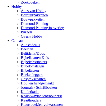
Zoekboeken
Hobby
Alles van Hobby
Borduurpakketten
Bouwpakketten
Diamond Painting
Diamond Painting in overleg
Puzzels
Overig Hobby
Cadeaus
Alle cadeaus
Beelden
Belijdenis/Doop
Bijbelkaarten Kids
Bijbeltabsstickers
Bijbelomslagen
Bijbeltassen
Boekenleggers
Gesprekskaarten
Hout en handgemaakt
Journals / Schrijfboeken
Kinderkado
Kaars/waxinelicht(houders)
Kaarthouders
Kleur(boek)en volwassenen