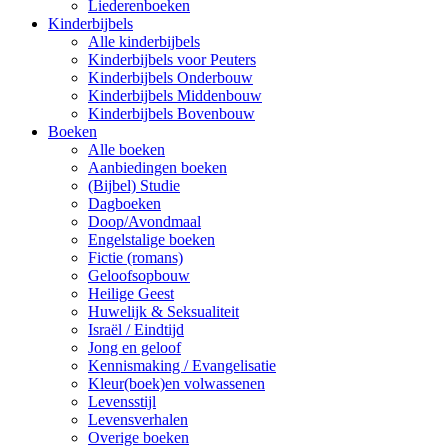
Liederenboeken
Kinderbijbels
Alle kinderbijbels
Kinderbijbels voor Peuters
Kinderbijbels Onderbouw
Kinderbijbels Middenbouw
Kinderbijbels Bovenbouw
Boeken
Alle boeken
Aanbiedingen boeken
(Bijbel) Studie
Dagboeken
Doop/Avondmaal
Engelstalige boeken
Fictie (romans)
Geloofsopbouw
Heilige Geest
Huwelijk & Seksualiteit
Israël / Eindtijd
Jong en geloof
Kennismaking / Evangelisatie
Kleur(boek)en volwassenen
Levensstijl
Levensverhalen
Overige boeken