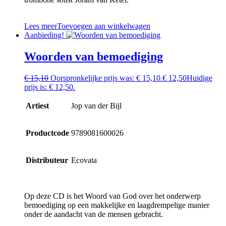
Lees meer
Toevoegen aan winkelwagen
Aanbieding!
Woorden van bemoediging
€
15,10
Oorspronkelijke prijs was: € 15,10.
€
12,50
Huidige
prijs is: € 12,50.
Artiest
Jop van der Bijl
Productcode
9789081600026
Distributeur
Ecovata
Op deze CD is het Woord van God over het onderwerp
bemoediging op een makkelijke en laagdrempelige manier
onder de aandacht van de mensen gebracht.