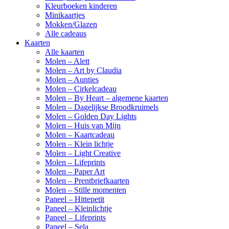
Kleurboeken kinderen
Minikaartjes
Mokken/Glazen
Alle cadeaus
Kaarten
Alle kaarten
Molen – Alett
Molen – Art by Claudia
Molen – Aunties
Molen – Cirkelcadeau
Molen – By Heart – algemene kaarten
Molen – Dagelijkse Broodkruimels
Molen – Golden Day Lights
Molen – Huis van Mijn
Molen – Kaartcadeau
Molen – Klein lichtje
Molen – Light Creative
Molen – Lifeprints
Molen – Paper Art
Molen – Prentbriefkaarten
Molen – Stille momenten
Paneel – Hittepetit
Paneel – Kleinlichtje
Paneel – Lifeprints
Paneel – Sela