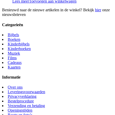
Lees meer
Toevoegen aan winkelwagen
Benieuwd naar de nieuwe artikelen in de winkel? Bekijk
hier
onze
nieuwsbrieven
Categorieën
Bijbels
Boeken
Kinderbijbels
Kinderboeken
Muziek
Films
Cadeaus
Kaarten
Informatie
Over ons
Leveringsvoorwaarden
Privacyverklaring
Bestelprocedure
Verzending en betaling
Openingstijden
Route en foto’s