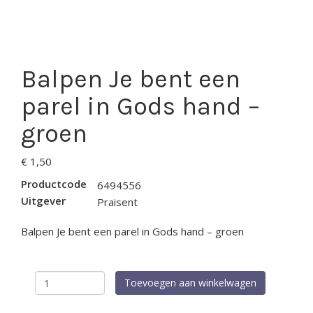
Balpen Je bent een
parel in Gods hand –
groen
€
1,50
Productcode
6494556
Uitgever
Praisent
Balpen Je bent een parel in Gods hand – groen
Balpen
Toevoegen aan winkelwagen
Je
bent