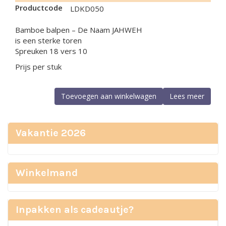
Productcode
LDKD050
Bamboe balpen – De Naam JAHWEH
is een sterke toren
Spreuken 18 vers 10
Prijs per stuk
Toevoegen aan winkelwagen
Lees meer
Vakantie 2026
Winkelmand
Inpakken als cadeautje?