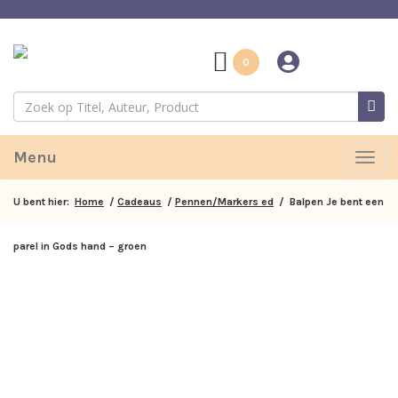
0
Menu
Togg
navig
U bent hier:
Home
/
Cadeaus
/
Pennen/Markers ed
/ Balpen Je bent een
parel in Gods hand – groen