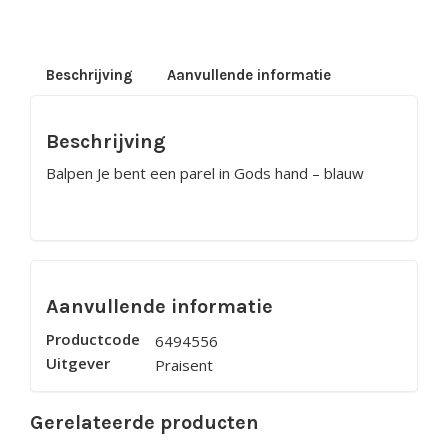
een
parel
in
Gods
hand
Beschrijving
Aanvullende informatie
-
groen
aantal
Beschrijving
Balpen Je bent een parel in Gods hand – blauw
Aanvullende informatie
Productcode
6494556
Uitgever
Praisent
Gerelateerde producten