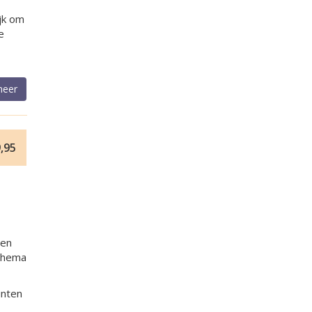
ijk om
e
meer
,95
 en
 thema
unten