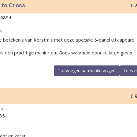
 to Cross
€
2
86894
ss
 betekenis van Kerstmis met deze speciale 5-panel uitklapbare
 is een prachtige manier om Gods waarheid door te laten geven.
Toevoegen aan winkelwagen
Lees 
€
9
rs
85
ent en kerst