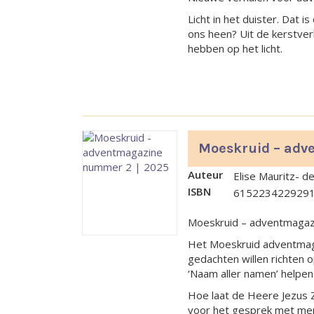
Licht in het duister. Dat 
ons heen? Uit de kerstverh
hebben op het licht.
Moeskruid – adv
Auteur
Elise Mauritz- d
ISBN
615223422929
Moeskruid – adventmaga
Het Moeskruid adventmaga
gedachten willen richten 
‘Naam aller namen’ helpen 
Hoe laat de Heere Jezus Z
voor het gesprek met me