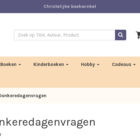
Christelijke boekwinkel
Boeken
Kinderboeken
Hobby
Cadeaus
onkeredagenvragen
nkeredagenvragen
9