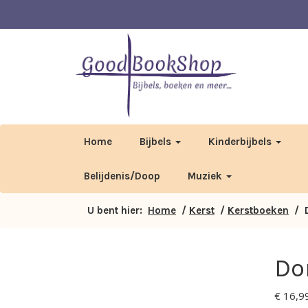
Home
Bijbels
Kinderbijbels
Belijdenis/Doop
Muziek
U bent hier:
Home
/
Kerst
/
Kerstboeken
/ D
Do
€
16,9