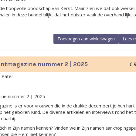
is de hoopvolle boodschap van Kerst. Maar zien we dat ook werkel
alen in deze bundel blijkt dat het duister vaak de overhand lijkt t
Toevoegen aan winkelwagen
Lees 
entmagazine nummer 2 | 2025
€
9
e Pater
1
zine nummer 2 | 2025
zine is er voor vrouwen die in de drukke decembertijd hun hart
op het geboren Kind. De diverse artikelen en interviews rond het
daarbij.
ich in Zijn namen kennen? Vinden we in Zijn namen aanknopingsp
nsen die Hem niet kennen?