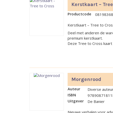
Kerstkaart – Tree
Productcode
0819836
Kerstkaart – Tree to Cro
Deel met anderen de ware
premium kerstkaart.
Deze Tree to Cross kaart
Morgenrood
Auteur
Diverse auteu
ISBN
97890871811
Uitgever
De Banier
Nieuwe verhalen voor adv