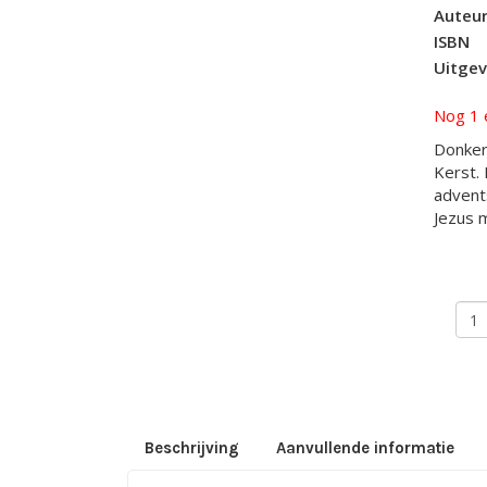
Auteu
ISBN
Uitgev
Nog 1 
Donker
Kerst.
advent
Jezus 
Don
aant
Beschrijving
Aanvullende informatie