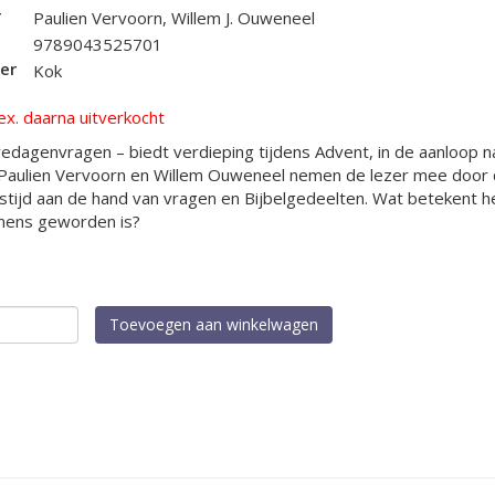
r
Paulien Vervoorn, Willem J. Ouweneel
9789043525701
er
Kok
ex. daarna uitverkocht
edagenvragen – biedt verdieping tijdens Advent, in de aanloop n
 Paulien Vervoorn en Willem Ouweneel nemen de lezer mee door
stijd aan de hand van vragen en Bijbelgedeelten. Wat betekent h
mens geworden is?
keredagenvragen
Toevoegen aan winkelwagen
al