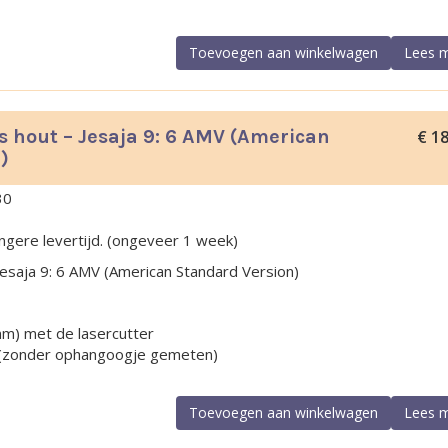
Toevoegen aan winkelwagen
Lees 
s hout – Jesaja 9: 6 AMV (American
€
18
)
30
ngere levertijd. (ongeveer 1 week)
Jesaja 9: 6 AMV (American Standard Version)
mm) met de lasercutter
 (zonder ophangoogje gemeten)
Toevoegen aan winkelwagen
Lees 