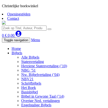
Christelijke boekwinkel
Openingstijden
Contact
0
€
0,00
Menu
Toggle navigation
Home
Bijbels
Alle Bijbels
Statenvertaling
Herziene Statenvertaling (’10)
NBG ’51
Nw. Bijbelvertaling (’04)
NBV21
Schrijfbijbels
Het Boek
Basisbijbel
Bijbel in Gewone Taal (’14)
Overige Ned. vertalingen
Engelstalige Bijbels