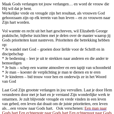
Maak Gods verlangen tot jouw verlangen… en word de vrouw die
Hij wil dat je bent.
Werkelijke vrede en vreugde zijn het resultaat, als vrouwen God
gehoorzaam zijn op elk terrein van hun leven – en zo vrouwen naar
Zijn hart worden.
Vol warmte en recht uit het hart geschreven, wil Elizabeth George
praktische, bijbelse inzichten met je delen over de manier waarop jij
Gods prioriteiten kunt nastreven. Prioriteiten die betrekking hebben
op:
* Je wandel met God – groeien door liefde voor de Schrift en in
discipelschap
* Je bediening – leer je uit te strekken naar anderen en die ander te
bemoedigen
* Je huis – schep een warme atmosfeer en een tapijt van schoonheid
* Je man – koester de verplichting je man te dienen en te eren
* Je kinderen – bid trouw voor hen en onderwijs ze in het Woord
van God
Laat God Zijn grootste verlangen in jou vervullen. Laat je door Hem
veranderen door met je hart en je verstand Zijn wonderlijke werk te
omarmen. Je zult blijvende vreugde en vrede vinden in een leven
van gebed, een leven dat draait om de juiste prioriteiten, een leven
als…een vrouw naar Gods hart. Ook verschenen:
Een man naar
Gods hart
Een echtgenote naar Gods hart
Een echtgenoot naar Gods