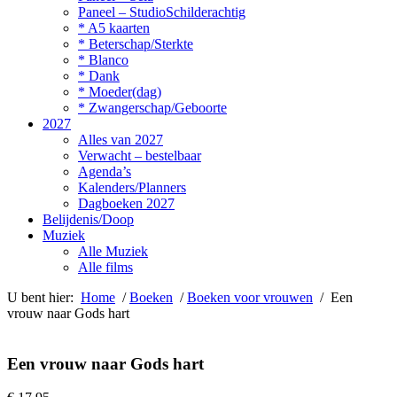
Paneel – StudioSchilderachtig
* A5 kaarten
* Beterschap/Sterkte
* Blanco
* Dank
* Moeder(dag)
* Zwangerschap/Geboorte
2027
Alles van 2027
Verwacht – bestelbaar
Agenda’s
Kalenders/Planners
Dagboeken 2027
Belijdenis/Doop
Muziek
Alle Muziek
Alle films
U bent hier:
Home
/
Boeken
/
Boeken voor vrouwen
/ Een
vrouw naar Gods hart
Een vrouw naar Gods hart