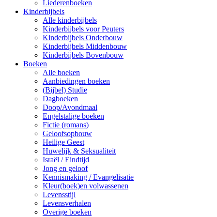
Liederenboeken
Kinderbijbels
Alle kinderbijbels
Kinderbijbels voor Peuters
Kinderbijbels Onderbouw
Kinderbijbels Middenbouw
Kinderbijbels Bovenbouw
Boeken
Alle boeken
Aanbiedingen boeken
(Bijbel) Studie
Dagboeken
Doop/Avondmaal
Engelstalige boeken
Fictie (romans)
Geloofsopbouw
Heilige Geest
Huwelijk & Seksualiteit
Israël / Eindtijd
Jong en geloof
Kennismaking / Evangelisatie
Kleur(boek)en volwassenen
Levensstijl
Levensverhalen
Overige boeken