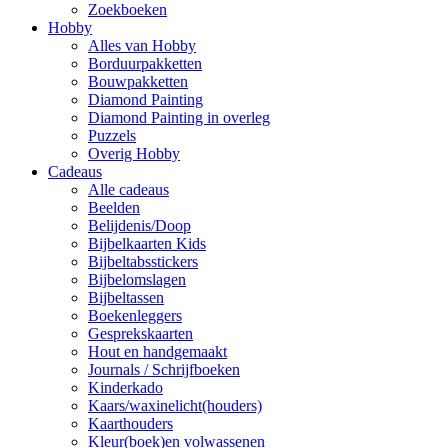
Zoekboeken
Hobby
Alles van Hobby
Borduurpakketten
Bouwpakketten
Diamond Painting
Diamond Painting in overleg
Puzzels
Overig Hobby
Cadeaus
Alle cadeaus
Beelden
Belijdenis/Doop
Bijbelkaarten Kids
Bijbeltabsstickers
Bijbelomslagen
Bijbeltassen
Boekenleggers
Gesprekskaarten
Hout en handgemaakt
Journals / Schrijfboeken
Kinderkado
Kaars/waxinelicht(houders)
Kaarthouders
Kleur(boek)en volwassenen