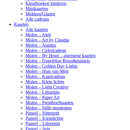
Kleurboeken kinderen
Minikaartjes
Mokken/Glazen
Alle cadeaus
Kaarten
Alle kaarten
Molen – Alett
Molen – Art by Claudia
Molen – Aunties
Molen – Cirkelcadeau
Molen – By Heart – algemene kaarten
Molen – Dagelijkse Broodkruimels
Molen – Golden Day Lights
Molen – Huis van Mijn
Molen – Kaartcadeau
Molen – Klein lichtje
Molen – Light Creative
Molen – Lifeprints
Molen – Paper Art
Molen – Prentbriefkaarten
Molen – Stille momenten
Paneel – Hittepetit
Paneel – Kleinlichtje
Paneel – Lifeprints
Paneel – Sela