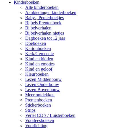
Kinderboeken
Alle kinderboeken
Aanbiedingen kinderboeken
Baby-, Peuterboekjes
Bijbels Prentenboek
Bijbelverhalen
Bijbelverhalen nietjes
Dagboeken tot 12 jaar
Doeboeken
Kartonboeken
Kerk/Gemeente
Kind en bidden
Kind en emoties
Kind en geloof
Kleurboeken
Lezen Middenbouw
Lezen Onderbouw
Lezen Bovenbouw
Meer ontdekken
Prentenboeken
Stickerboeken
Strips
Vertel CD’s / Luisterboeken
Voorleesboeken
Voorlichting