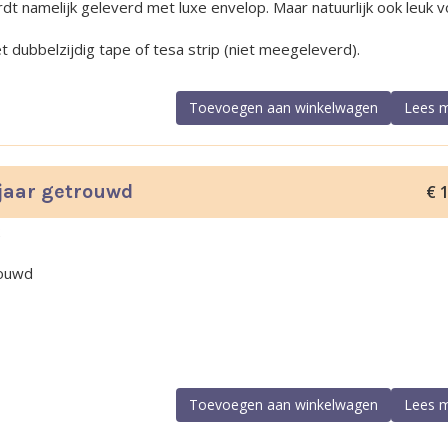
dt namelijk geleverd met luxe envelop. Maar natuurlijk ook leuk 
t dubbelzijdig tape of tesa strip (niet meegeleverd).
Toevoegen aan winkelwagen
Lees 
 jaar getrouwd
€
1
2
rouwd
Toevoegen aan winkelwagen
Lees 