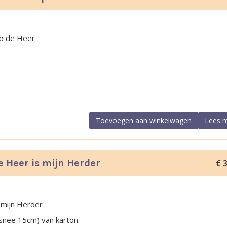
5
op de Heer
Toevoegen aan winkelwagen
Lees 
e Heer is mijn Herder
€
3
 mijn Herder
nee 15cm) van karton.