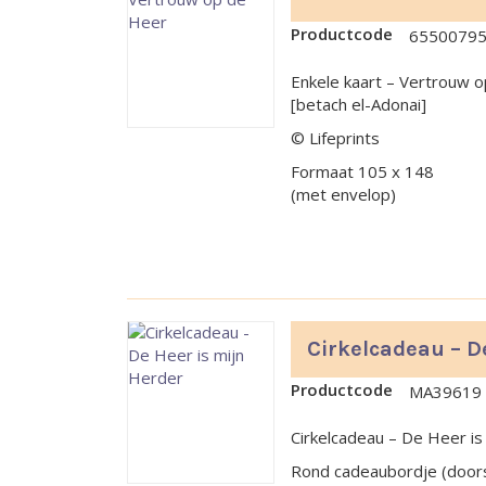
Productcode
6550079
Enkele kaart – Vertrouw 
[betach el-Adonai]
© Lifeprints
Formaat 105 x 148
(met envelop)
Cirkelcadeau – D
Productcode
MA39619
Cirkelcadeau – De Heer is
Rond cadeaubordje (doors