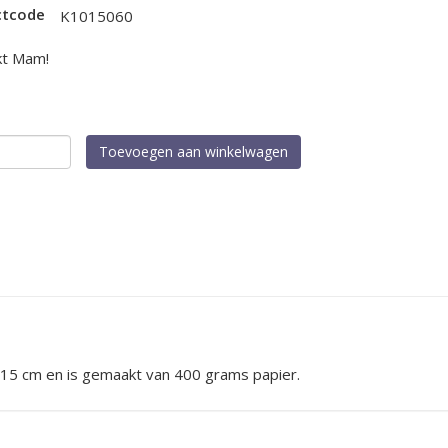
ctcode
K1015060
kt Mam!
le
Toevoegen aan winkelwagen
t
ankt
!
al
15 cm en is gemaakt van 400 grams papier.