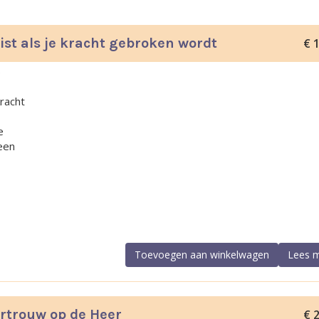
ist als je kracht gebroken wordt
€
1
6
kracht
e
leen
Toevoegen aan winkelwagen
Lees 
ertrouw op de Heer
€
2