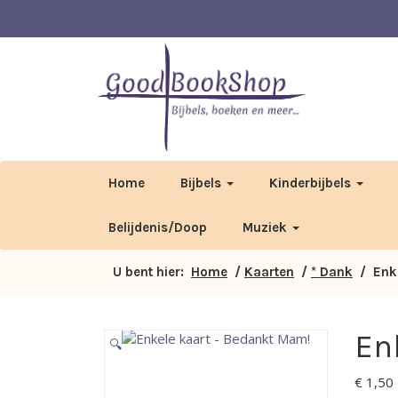
Home
Bijbels
Kinderbijbels
Belijdenis/Doop
Muziek
U bent hier:
Home
/
Kaarten
/
* Dank
/ Enke
En
🔍
€
1,50