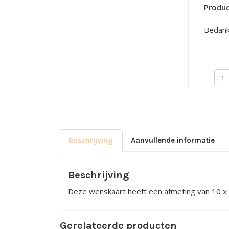
Produ
Bedan
Enke
kaar
-
Bed
Mam
aant
Aanvullende informatie
Beschrijving
Beschrijving
Deze wenskaart heeft een afmeting van 10 x 
Gerelateerde producten