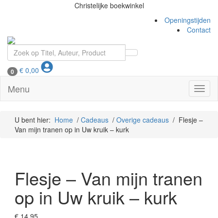
Christelijke boekwinkel
Openingstijden
Contact
€
0,00
0
Menu
Toggl
naviga
U bent hier:
Home
/
Cadeaus
/
Overige cadeaus
/ Flesje –
Van mijn tranen op in Uw kruik – kurk
Flesje – Van mijn tranen
op in Uw kruik – kurk
€
14,95