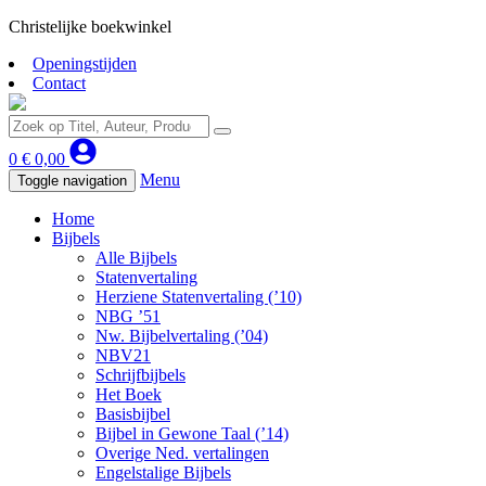
Christelijke boekwinkel
Openingstijden
Contact
0
€
0,00
Menu
Toggle navigation
Home
Bijbels
Alle Bijbels
Statenvertaling
Herziene Statenvertaling (’10)
NBG ’51
Nw. Bijbelvertaling (’04)
NBV21
Schrijfbijbels
Het Boek
Basisbijbel
Bijbel in Gewone Taal (’14)
Overige Ned. vertalingen
Engelstalige Bijbels