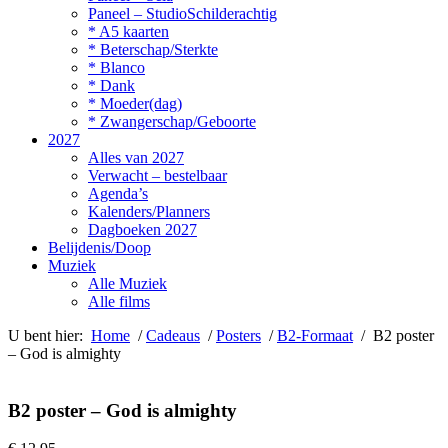
Paneel – StudioSchilderachtig
* A5 kaarten
* Beterschap/Sterkte
* Blanco
* Dank
* Moeder(dag)
* Zwangerschap/Geboorte
2027
Alles van 2027
Verwacht – bestelbaar
Agenda’s
Kalenders/Planners
Dagboeken 2027
Belijdenis/Doop
Muziek
Alle Muziek
Alle films
U bent hier:
Home
/
Cadeaus
/
Posters
/
B2-Formaat
/ B2 poster
– God is almighty
B2 poster – God is almighty