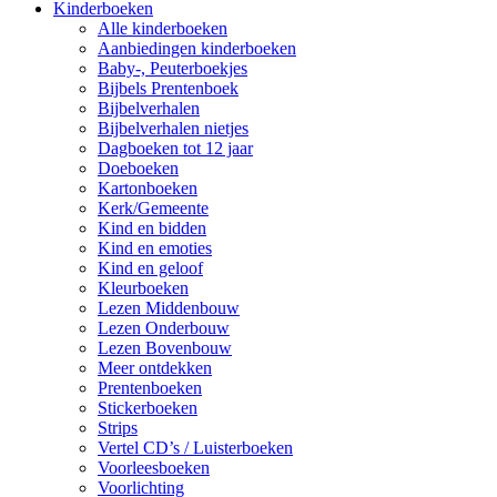
Kinderboeken
Alle kinderboeken
Aanbiedingen kinderboeken
Baby-, Peuterboekjes
Bijbels Prentenboek
Bijbelverhalen
Bijbelverhalen nietjes
Dagboeken tot 12 jaar
Doeboeken
Kartonboeken
Kerk/Gemeente
Kind en bidden
Kind en emoties
Kind en geloof
Kleurboeken
Lezen Middenbouw
Lezen Onderbouw
Lezen Bovenbouw
Meer ontdekken
Prentenboeken
Stickerboeken
Strips
Vertel CD’s / Luisterboeken
Voorleesboeken
Voorlichting