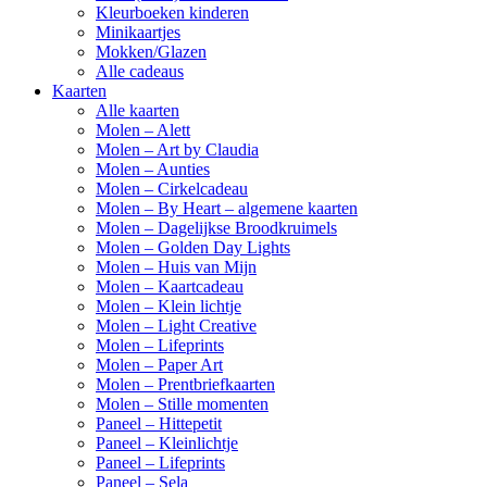
Kleurboeken kinderen
Minikaartjes
Mokken/Glazen
Alle cadeaus
Kaarten
Alle kaarten
Molen – Alett
Molen – Art by Claudia
Molen – Aunties
Molen – Cirkelcadeau
Molen – By Heart – algemene kaarten
Molen – Dagelijkse Broodkruimels
Molen – Golden Day Lights
Molen – Huis van Mijn
Molen – Kaartcadeau
Molen – Klein lichtje
Molen – Light Creative
Molen – Lifeprints
Molen – Paper Art
Molen – Prentbriefkaarten
Molen – Stille momenten
Paneel – Hittepetit
Paneel – Kleinlichtje
Paneel – Lifeprints
Paneel – Sela