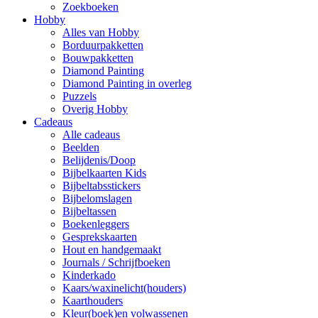
Zoekboeken
Hobby
Alles van Hobby
Borduurpakketten
Bouwpakketten
Diamond Painting
Diamond Painting in overleg
Puzzels
Overig Hobby
Cadeaus
Alle cadeaus
Beelden
Belijdenis/Doop
Bijbelkaarten Kids
Bijbeltabsstickers
Bijbelomslagen
Bijbeltassen
Boekenleggers
Gesprekskaarten
Hout en handgemaakt
Journals / Schrijfboeken
Kinderkado
Kaars/waxinelicht(houders)
Kaarthouders
Kleur(boek)en volwassenen