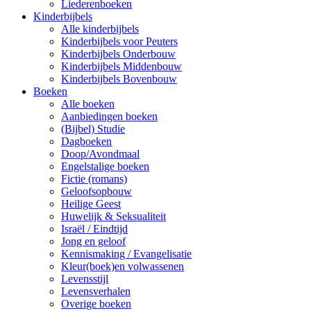
Liederenboeken
Kinderbijbels
Alle kinderbijbels
Kinderbijbels voor Peuters
Kinderbijbels Onderbouw
Kinderbijbels Middenbouw
Kinderbijbels Bovenbouw
Boeken
Alle boeken
Aanbiedingen boeken
(Bijbel) Studie
Dagboeken
Doop/Avondmaal
Engelstalige boeken
Fictie (romans)
Geloofsopbouw
Heilige Geest
Huwelijk & Seksualiteit
Israël / Eindtijd
Jong en geloof
Kennismaking / Evangelisatie
Kleur(boek)en volwassenen
Levensstijl
Levensverhalen
Overige boeken