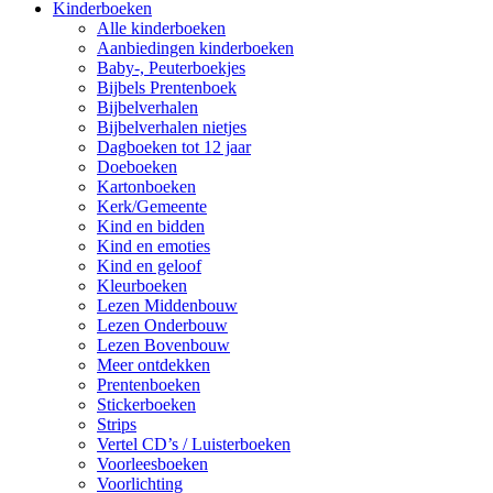
Kinderboeken
Alle kinderboeken
Aanbiedingen kinderboeken
Baby-, Peuterboekjes
Bijbels Prentenboek
Bijbelverhalen
Bijbelverhalen nietjes
Dagboeken tot 12 jaar
Doeboeken
Kartonboeken
Kerk/Gemeente
Kind en bidden
Kind en emoties
Kind en geloof
Kleurboeken
Lezen Middenbouw
Lezen Onderbouw
Lezen Bovenbouw
Meer ontdekken
Prentenboeken
Stickerboeken
Strips
Vertel CD’s / Luisterboeken
Voorleesboeken
Voorlichting