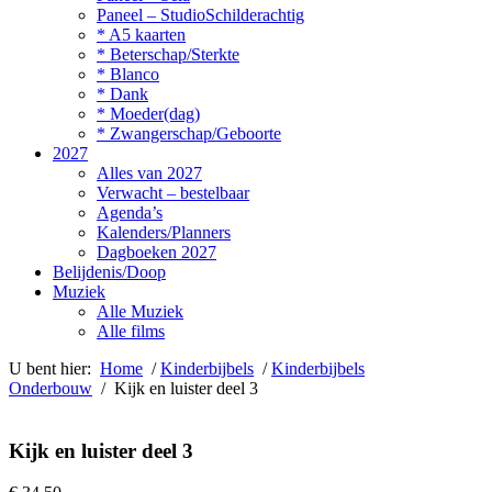
Paneel – StudioSchilderachtig
* A5 kaarten
* Beterschap/Sterkte
* Blanco
* Dank
* Moeder(dag)
* Zwangerschap/Geboorte
2027
Alles van 2027
Verwacht – bestelbaar
Agenda’s
Kalenders/Planners
Dagboeken 2027
Belijdenis/Doop
Muziek
Alle Muziek
Alle films
U bent hier:
Home
/
Kinderbijbels
/
Kinderbijbels
Onderbouw
/ Kijk en luister deel 3
Kijk en luister deel 3