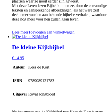
plaatsen waar ze nooit eerder zijn geweest.
Met deze Leren lezen Bijbel kunnen ze, door de eenvoudige
teksten en aansprekende afbeeldingen, als het ware zelf
deelnemer worden aan bekende bijbelse verhalen, waardoor
deze nog meer voor hen zullen gaan leven.
Lees meer
Toevoegen aan winkelwagen
De kleine Kijkbijbel
€
14,95
Auteur
Kees de Kort
ISBN
9789089121783
Uitgever
Royal Jongbloed
Na het succes van de Kijkbijbel van Kees de Kort is er nu