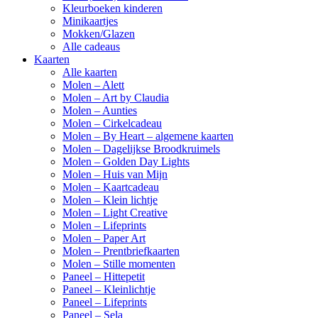
Kleurboeken kinderen
Minikaartjes
Mokken/Glazen
Alle cadeaus
Kaarten
Alle kaarten
Molen – Alett
Molen – Art by Claudia
Molen – Aunties
Molen – Cirkelcadeau
Molen – By Heart – algemene kaarten
Molen – Dagelijkse Broodkruimels
Molen – Golden Day Lights
Molen – Huis van Mijn
Molen – Kaartcadeau
Molen – Klein lichtje
Molen – Light Creative
Molen – Lifeprints
Molen – Paper Art
Molen – Prentbriefkaarten
Molen – Stille momenten
Paneel – Hittepetit
Paneel – Kleinlichtje
Paneel – Lifeprints
Paneel – Sela