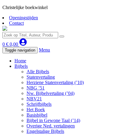
Christelijke boekwinkel
Openingstijden
Contact
0
€
0,00
Menu
Toggle navigation
Home
Bijbels
Alle Bijbels
Statenvertaling
Herziene Statenvertaling (’10)
NBG ’51
Nw. Bijbelvertaling (’04)
NBV21
Schrijfbijbels
Het Boek
Basisbijbel
Bijbel in Gewone Taal (’14)
Overige Ned. vertalingen
Engelstalige Bijbels