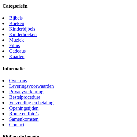
Categorieën
Bijbels
Boeken
Kinderbijbels
Kinderboeken
Muziek
Films
Cadeaus
Kaarten
Informatie
Over ons
Leveringsvoorwaarden
Privacyverklaring
Bestelprocedure
Verzending en betaling
Openingstijden
Route en foto’s
Samenkomsten
Contact
Blijf op de hoogte