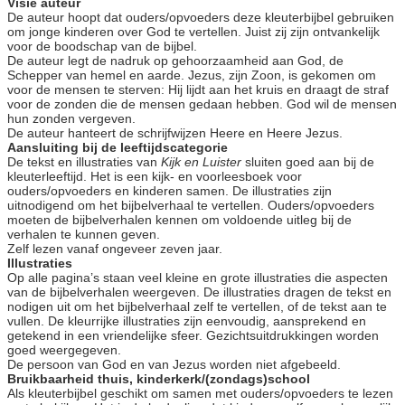
Visie auteur
De auteur hoopt dat ouders/opvoeders deze kleuterbijbel gebruiken
om jonge kinderen over God te vertellen. Juist zij zijn ontvankelijk
voor de boodschap van de bijbel.
De auteur legt de nadruk op gehoorzaamheid aan God, de
Schepper van hemel en aarde. Jezus, zijn Zoon, is gekomen om
voor de mensen te sterven: Hij lijdt aan het kruis en draagt de straf
voor de zonden die de mensen gedaan hebben. God wil de mensen
hun zonden vergeven.
De auteur hanteert de schrijfwijzen Heere en Heere Jezus.
Aansluiting bij de leeftijdscategorie
De tekst en illustraties van
Kijk en Luister
sluiten goed aan bij de
kleuterleeftijd. Het is een kijk- en voorleesboek voor
ouders/opvoeders en kinderen samen. De illustraties zijn
uitnodigend om het bijbelverhaal te vertellen. Ouders/opvoeders
moeten de bijbelverhalen kennen om voldoende uitleg bij de
verhalen te kunnen geven.
Zelf lezen vanaf ongeveer zeven jaar.
Illustraties
Op alle pagina’s staan veel kleine en grote illustraties die aspecten
van de bijbelverhalen weergeven. De illustraties dragen de tekst en
nodigen uit om het bijbelverhaal zelf te vertellen, of de tekst aan te
vullen. De kleurrijke illustraties zijn eenvoudig, aansprekend en
getekend in een vriendelijke sfeer. Gezichtsuitdrukkingen worden
goed weergegeven.
De persoon van God en van Jezus worden niet afgebeeld.
Bruikbaarheid thuis, kinderkerk/(zondags)school
Als kleuterbijbel geschikt om samen met ouders/opvoeders te lezen