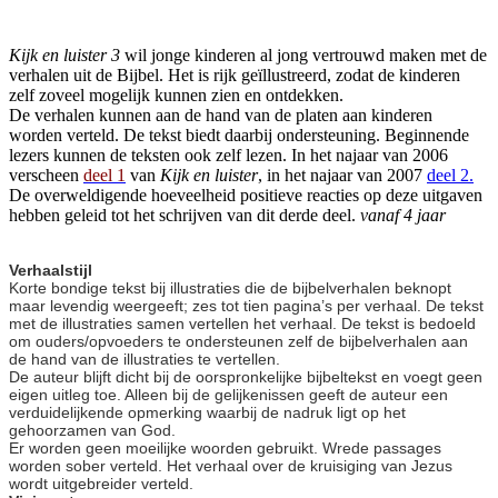
Kijk en luister 3
wil jonge kinderen al jong vertrouwd maken met de
verhalen uit de Bijbel. Het is rijk geïllustreerd, zodat de kinderen
zelf zoveel mogelijk kunnen zien en ontdekken.
De verhalen kunnen aan de hand van de platen aan kinderen
worden verteld. De tekst biedt daarbij ondersteuning. Beginnende
lezers kunnen de teksten ook zelf lezen. In het najaar van 2006
verscheen
deel 1
van
Kijk en luister
, in het najaar van 2007
deel 2.
De overweldigende hoeveelheid positieve reacties op deze uitgaven
hebben geleid tot het schrijven van dit derde deel.
vanaf 4 jaar
Verhaalstijl
Korte bondige tekst bij illustraties die de bijbelverhalen beknopt
maar levendig weergeeft; zes tot tien pagina’s per verhaal. De tekst
met de illustraties samen vertellen het verhaal. De tekst is bedoeld
om ouders/opvoeders te ondersteunen zelf de bijbelverhalen aan
de hand van de illustraties te vertellen.
De auteur blijft dicht bij de oorspronkelijke bijbeltekst en voegt geen
eigen uitleg toe. Alleen bij de gelijkenissen geeft de auteur een
verduidelijkende opmerking waarbij de nadruk ligt op het
gehoorzamen van God.
Er worden geen moeilijke woorden gebruikt. Wrede passages
worden sober verteld. Het verhaal over de kruisiging van Jezus
wordt uitgebreider verteld.