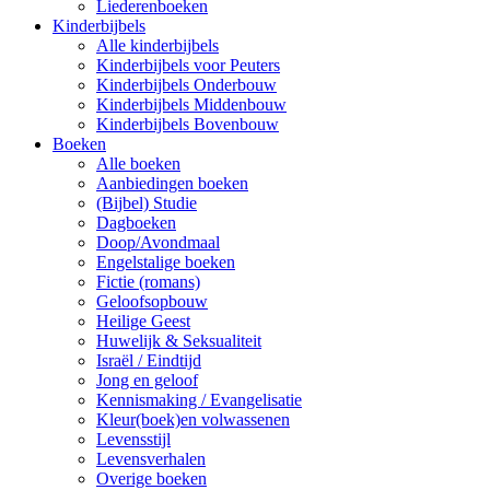
Liederenboeken
Kinderbijbels
Alle kinderbijbels
Kinderbijbels voor Peuters
Kinderbijbels Onderbouw
Kinderbijbels Middenbouw
Kinderbijbels Bovenbouw
Boeken
Alle boeken
Aanbiedingen boeken
(Bijbel) Studie
Dagboeken
Doop/Avondmaal
Engelstalige boeken
Fictie (romans)
Geloofsopbouw
Heilige Geest
Huwelijk & Seksualiteit
Israël / Eindtijd
Jong en geloof
Kennismaking / Evangelisatie
Kleur(boek)en volwassenen
Levensstijl
Levensverhalen
Overige boeken