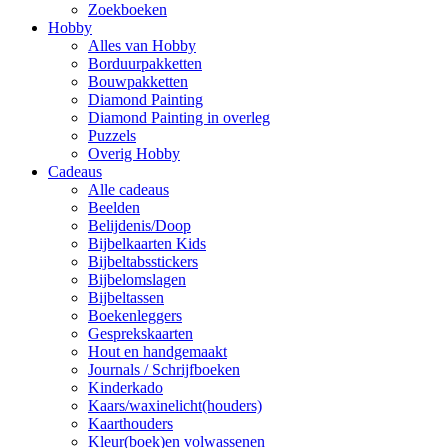
Zoekboeken
Hobby
Alles van Hobby
Borduurpakketten
Bouwpakketten
Diamond Painting
Diamond Painting in overleg
Puzzels
Overig Hobby
Cadeaus
Alle cadeaus
Beelden
Belijdenis/Doop
Bijbelkaarten Kids
Bijbeltabsstickers
Bijbelomslagen
Bijbeltassen
Boekenleggers
Gesprekskaarten
Hout en handgemaakt
Journals / Schrijfboeken
Kinderkado
Kaars/waxinelicht(houders)
Kaarthouders
Kleur(boek)en volwassenen