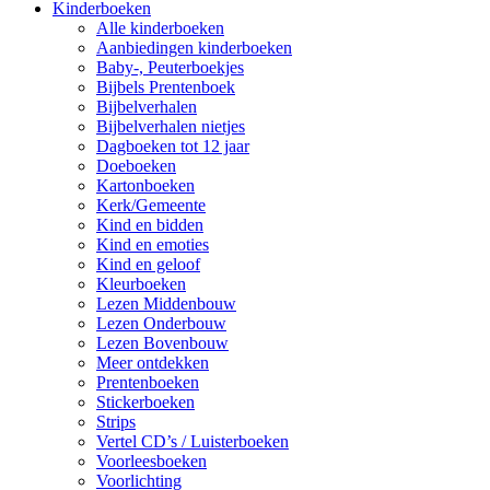
Kinderboeken
Alle kinderboeken
Aanbiedingen kinderboeken
Baby-, Peuterboekjes
Bijbels Prentenboek
Bijbelverhalen
Bijbelverhalen nietjes
Dagboeken tot 12 jaar
Doeboeken
Kartonboeken
Kerk/Gemeente
Kind en bidden
Kind en emoties
Kind en geloof
Kleurboeken
Lezen Middenbouw
Lezen Onderbouw
Lezen Bovenbouw
Meer ontdekken
Prentenboeken
Stickerboeken
Strips
Vertel CD’s / Luisterboeken
Voorleesboeken
Voorlichting