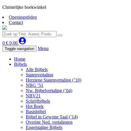
Christelijke boekwinkel
Openingstijden
Contact
0
€
0,00
Menu
Toggle navigation
Home
Bijbels
Alle Bijbels
Statenvertaling
Herziene Statenvertaling (’10)
NBG ’51
Nw. Bijbelvertaling (’04)
NBV21
Schrijfbijbels
Het Boek
Basisbijbel
Bijbel in Gewone Taal (’14)
Overige Ned. vertalingen
Engelstalige Bijbels