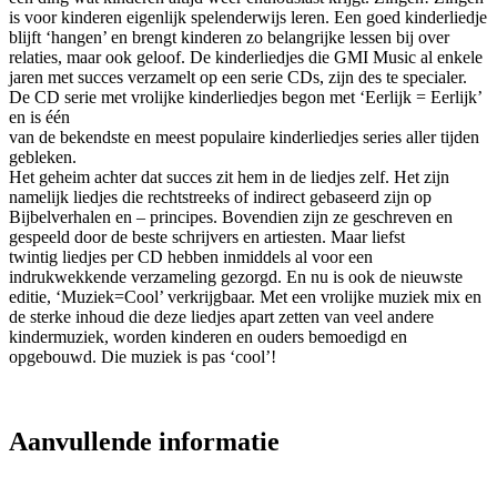
is voor kinderen eigenlijk spelenderwijs leren. Een goed kinderliedje
blijft ‘hangen’ en brengt kinderen zo belangrijke lessen bij over
relaties, maar ook geloof. De kinderliedjes die GMI Music al enkele
jaren met succes verzamelt op een serie CDs, zijn des te specialer.
De CD serie met vrolijke kinderliedjes begon met ‘Eerlijk = Eerlijk’
en is één
van de bekendste en meest populaire kinderliedjes series aller tijden
gebleken.
Het geheim achter dat succes zit hem in de liedjes zelf. Het zijn
namelijk liedjes die rechtstreeks of indirect gebaseerd zijn op
Bijbelverhalen en – principes. Bovendien zijn ze geschreven en
gespeeld door de beste schrijvers en artiesten. Maar liefst
twintig liedjes per CD hebben inmiddels al voor een
indrukwekkende verzameling gezorgd. En nu is ook de nieuwste
editie, ‘Muziek=Cool’ verkrijgbaar. Met een vrolijke muziek mix en
de sterke inhoud die deze liedjes apart zetten van veel andere
kindermuziek, worden kinderen en ouders bemoedigd en
opgebouwd. Die muziek is pas ‘cool’!
Aanvullende informatie