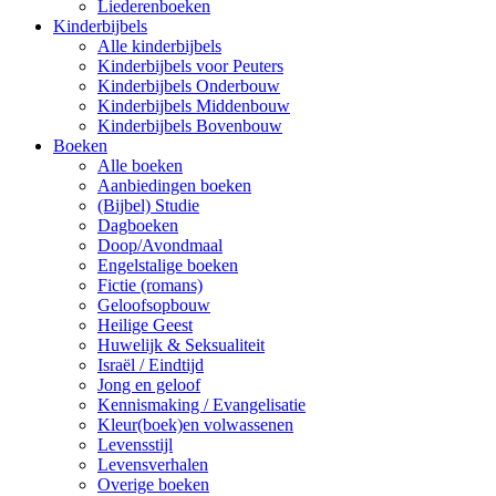
Liederenboeken
Kinderbijbels
Alle kinderbijbels
Kinderbijbels voor Peuters
Kinderbijbels Onderbouw
Kinderbijbels Middenbouw
Kinderbijbels Bovenbouw
Boeken
Alle boeken
Aanbiedingen boeken
(Bijbel) Studie
Dagboeken
Doop/Avondmaal
Engelstalige boeken
Fictie (romans)
Geloofsopbouw
Heilige Geest
Huwelijk & Seksualiteit
Israël / Eindtijd
Jong en geloof
Kennismaking / Evangelisatie
Kleur(boek)en volwassenen
Levensstijl
Levensverhalen
Overige boeken