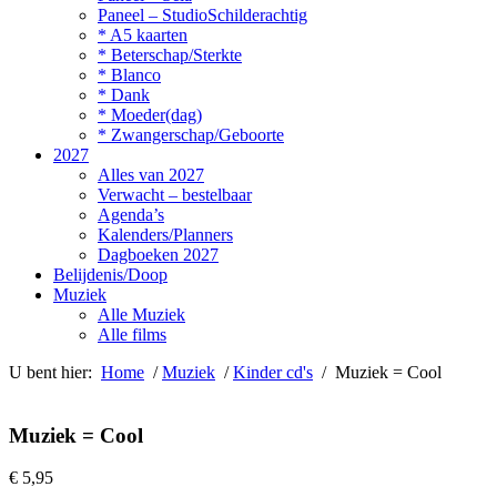
Paneel – StudioSchilderachtig
* A5 kaarten
* Beterschap/Sterkte
* Blanco
* Dank
* Moeder(dag)
* Zwangerschap/Geboorte
2027
Alles van 2027
Verwacht – bestelbaar
Agenda’s
Kalenders/Planners
Dagboeken 2027
Belijdenis/Doop
Muziek
Alle Muziek
Alle films
U bent hier:
Home
/
Muziek
/
Kinder cd's
/ Muziek = Cool
Muziek = Cool
€
5,95