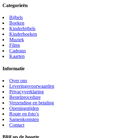
Categorieën
Bijbels
Boeken
Kinderbijbels
Kinderboeken
Muziek
Films
Cadeaus
Kaarten
Informatie
Over ons
Leveringsvoorwaarden
Privacyverklaring
Bestelprocedure
Verzending en betaling
Openingstijden
Route en foto’s
Samenkomsten
Contact
Blijf op de hoogte