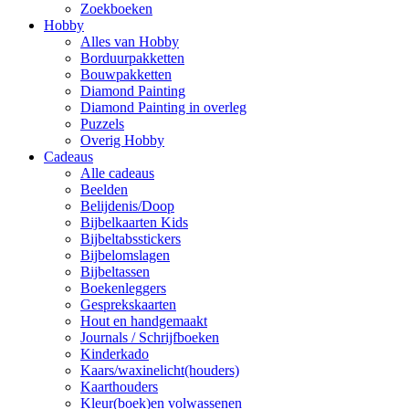
Zoekboeken
Hobby
Alles van Hobby
Borduurpakketten
Bouwpakketten
Diamond Painting
Diamond Painting in overleg
Puzzels
Overig Hobby
Cadeaus
Alle cadeaus
Beelden
Belijdenis/Doop
Bijbelkaarten Kids
Bijbeltabsstickers
Bijbelomslagen
Bijbeltassen
Boekenleggers
Gesprekskaarten
Hout en handgemaakt
Journals / Schrijfboeken
Kinderkado
Kaars/waxinelicht(houders)
Kaarthouders
Kleur(boek)en volwassenen