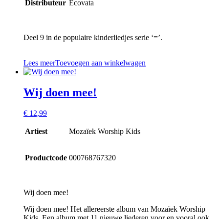
Distributeur
Ecovata
Deel 9 in de populaire kinderliedjes serie ‘=’.
Lees meer
Toevoegen aan winkelwagen
Wij doen mee!
€
12,99
Artiest
Mozaïek Worship Kids
Productcode
000768767320
Wij doen mee!
Wij doen mee! Het allereerste album van Mozaïek Worship
Kids. Een album met 11 nieuwe liederen voor en vooral ook