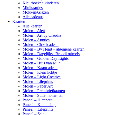
Kleurboeken kinderen
Minikaartjes
Mokken/Glazen
Alle cadeaus
Kaarten
Alle kaarten
Molen – Alett
Molen – Art by Claudia
Molen – Aunties
Molen – Cirkelcadeau
Molen – By Heart – algemene kaarten
Molen – Dagelijkse Broodkruimels
Molen – Golden Day Lights
Molen – Huis van Mijn
Molen – Kaartcadeau
Molen – Klein lichtje
Molen – Light Creative
Molen – Lifeprints
Molen – Paper Art
Molen – Prentbriefkaarten
Molen – Stille momenten
Paneel – Hittepetit
Paneel – Kleinlichtje
Paneel – Lifeprints
Paneel – Sela