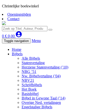
Christelijke boekwinkel
Openingstijden
Contact
0
€
0,00
Menu
Toggle navigation
Home
Bijbels
Alle Bijbels
Statenvertaling
Herziene Statenvertaling (’10)
NBG ’51
Nw. Bijbelvertaling (’04)
NBV21
Schrijfbijbels
Het Boek
Basisbijbel
Bijbel in Gewone Taal (’14)
Overige Ned. vertalingen
Engelstalige Bijbels