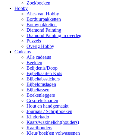
Zoekboeken
Hobby
Alles van Hobby
Borduurpakketten
Bouwpakketten
Diamond Painting
Diamond Painting in overleg
Puzzels
Overig Hobby
Cadeaus
Alle cadeaus
Beelden
Belijdenis/Doop
Bijbelkaarten Kids
Bijbeltabsstickers
Bijbelomslagen
Bijbeltassen
Boekenleggers
Gesprekskaarten
Hout en handgemaakt
Journals / Schrijfboeken
Kinderkado
Kaars/waxinelicht(houders)
Kaarthouders
Kleur(boek)en volwassenen