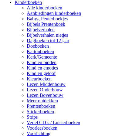
Kinderboeken
Alle kinderboeken
Aanbiedingen kinderboeken
Baby-, Peuterboekjes
Bijbels Prentenboek
Bijbelverhalen
Bijbelverhalen nietjes
Dagboeken tot 12 jaar
Doeboeken
Kartonboeken
Kerk/Gemeente
Kind en bidden
Kind en emoties
Kind en geloof
Kleurboeken
Lezen Middenbouw
Lezen Onderbouw
Lezen Bovenbouw
Meer ontdekken
Prentenboeken
Stickerboeken
Strips
Vertel CD’s / Luisterboeken
Voorleesboeken
Voorlichting