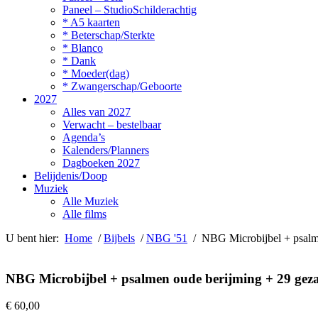
Paneel – StudioSchilderachtig
* A5 kaarten
* Beterschap/Sterkte
* Blanco
* Dank
* Moeder(dag)
* Zwangerschap/Geboorte
2027
Alles van 2027
Verwacht – bestelbaar
Agenda’s
Kalenders/Planners
Dagboeken 2027
Belijdenis/Doop
Muziek
Alle Muziek
Alle films
U bent hier:
Home
/
Bijbels
/
NBG '51
/ NBG Microbijbel + psalme
NBG Microbijbel + psalmen oude berijming + 29 gez
€
60,00