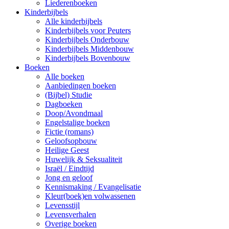
Liederenboeken
Kinderbijbels
Alle kinderbijbels
Kinderbijbels voor Peuters
Kinderbijbels Onderbouw
Kinderbijbels Middenbouw
Kinderbijbels Bovenbouw
Boeken
Alle boeken
Aanbiedingen boeken
(Bijbel) Studie
Dagboeken
Doop/Avondmaal
Engelstalige boeken
Fictie (romans)
Geloofsopbouw
Heilige Geest
Huwelijk & Seksualiteit
Israël / Eindtijd
Jong en geloof
Kennismaking / Evangelisatie
Kleur(boek)en volwassenen
Levensstijl
Levensverhalen
Overige boeken