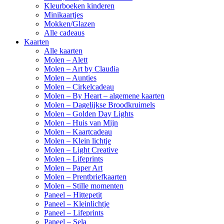
Kleurboeken kinderen
Minikaartjes
Mokken/Glazen
Alle cadeaus
Kaarten
Alle kaarten
Molen – Alett
Molen – Art by Claudia
Molen – Aunties
Molen – Cirkelcadeau
Molen – By Heart – algemene kaarten
Molen – Dagelijkse Broodkruimels
Molen – Golden Day Lights
Molen – Huis van Mijn
Molen – Kaartcadeau
Molen – Klein lichtje
Molen – Light Creative
Molen – Lifeprints
Molen – Paper Art
Molen – Prentbriefkaarten
Molen – Stille momenten
Paneel – Hittepetit
Paneel – Kleinlichtje
Paneel – Lifeprints
Paneel – Sela