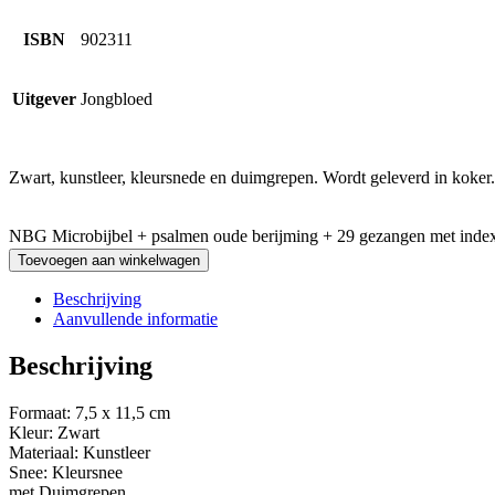
ISBN
902311
Uitgever
Jongbloed
Zwart, kunstleer, kleursnede en duimgrepen. Wordt geleverd in koker.
NBG Microbijbel + psalmen oude berijming + 29 gezangen met index
Toevoegen aan winkelwagen
Beschrijving
Aanvullende informatie
Beschrijving
Formaat: 7,5 x 11,5 cm
Kleur: Zwart
Materiaal: Kunstleer
Snee: Kleursnee
met Duimgrepen