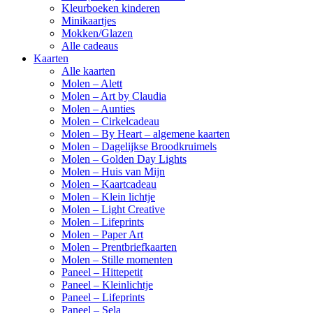
Kleurboeken kinderen
Minikaartjes
Mokken/Glazen
Alle cadeaus
Kaarten
Alle kaarten
Molen – Alett
Molen – Art by Claudia
Molen – Aunties
Molen – Cirkelcadeau
Molen – By Heart – algemene kaarten
Molen – Dagelijkse Broodkruimels
Molen – Golden Day Lights
Molen – Huis van Mijn
Molen – Kaartcadeau
Molen – Klein lichtje
Molen – Light Creative
Molen – Lifeprints
Molen – Paper Art
Molen – Prentbriefkaarten
Molen – Stille momenten
Paneel – Hittepetit
Paneel – Kleinlichtje
Paneel – Lifeprints
Paneel – Sela