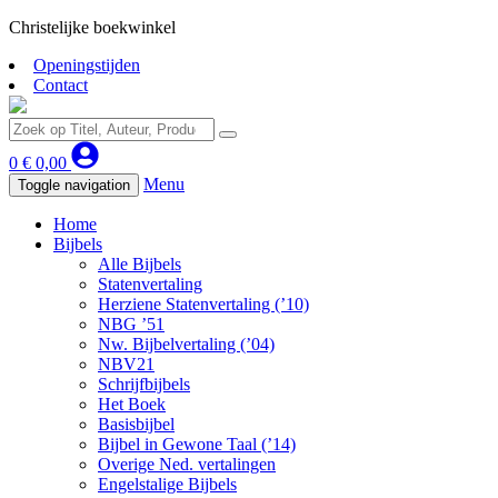
Christelijke boekwinkel
Openingstijden
Contact
0
€
0,00
Menu
Toggle navigation
Home
Bijbels
Alle Bijbels
Statenvertaling
Herziene Statenvertaling (’10)
NBG ’51
Nw. Bijbelvertaling (’04)
NBV21
Schrijfbijbels
Het Boek
Basisbijbel
Bijbel in Gewone Taal (’14)
Overige Ned. vertalingen
Engelstalige Bijbels