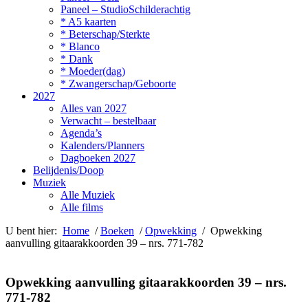
Paneel – StudioSchilderachtig
* A5 kaarten
* Beterschap/Sterkte
* Blanco
* Dank
* Moeder(dag)
* Zwangerschap/Geboorte
2027
Alles van 2027
Verwacht – bestelbaar
Agenda’s
Kalenders/Planners
Dagboeken 2027
Belijdenis/Doop
Muziek
Alle Muziek
Alle films
U bent hier:
Home
/
Boeken
/
Opwekking
/ Opwekking
aanvulling gitaarakkoorden 39 – nrs. 771-782
Opwekking aanvulling gitaarakkoorden 39 – nrs.
771-782