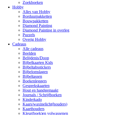
Zoekboeken
Hobby
Alles van Hobby
Borduurpakketten
Bouwpakketten
Diamond Painting
Diamond Painting in overleg
Puzzels
Overig Hobby
Cadeaus
Alle cadeaus
Beelden
Belijdenis/Doop
Bijbelkaarten Kids
Bijbeltabsstickers
Bijbelomslagen
Bijbeltassen
Boekenleggers
Gesprekskaarten
Hout en handgemaakt
Journals / Schrijfboeken
Kinderkado
Kaars/waxinelicht(houders)
Kaarthouders
Kleur(boek)en volwassenen