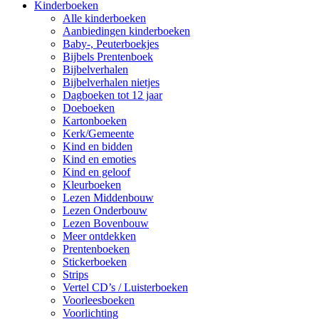
Kinderboeken
Alle kinderboeken
Aanbiedingen kinderboeken
Baby-, Peuterboekjes
Bijbels Prentenboek
Bijbelverhalen
Bijbelverhalen nietjes
Dagboeken tot 12 jaar
Doeboeken
Kartonboeken
Kerk/Gemeente
Kind en bidden
Kind en emoties
Kind en geloof
Kleurboeken
Lezen Middenbouw
Lezen Onderbouw
Lezen Bovenbouw
Meer ontdekken
Prentenboeken
Stickerboeken
Strips
Vertel CD’s / Luisterboeken
Voorleesboeken
Voorlichting