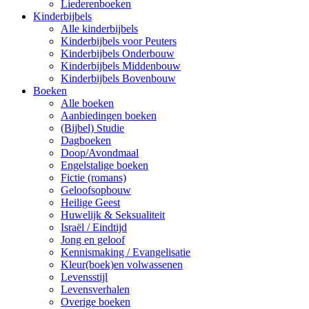
Liederenboeken
Kinderbijbels
Alle kinderbijbels
Kinderbijbels voor Peuters
Kinderbijbels Onderbouw
Kinderbijbels Middenbouw
Kinderbijbels Bovenbouw
Boeken
Alle boeken
Aanbiedingen boeken
(Bijbel) Studie
Dagboeken
Doop/Avondmaal
Engelstalige boeken
Fictie (romans)
Geloofsopbouw
Heilige Geest
Huwelijk & Seksualiteit
Israël / Eindtijd
Jong en geloof
Kennismaking / Evangelisatie
Kleur(boek)en volwassenen
Levensstijl
Levensverhalen
Overige boeken