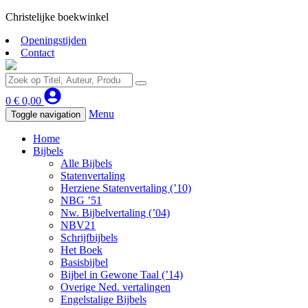
Christelijke boekwinkel
Openingstijden
Contact
0
€
0,00
Menu
Toggle navigation
Home
Bijbels
Alle Bijbels
Statenvertaling
Herziene Statenvertaling (’10)
NBG ’51
Nw. Bijbelvertaling (’04)
NBV21
Schrijfbijbels
Het Boek
Basisbijbel
Bijbel in Gewone Taal (’14)
Overige Ned. vertalingen
Engelstalige Bijbels