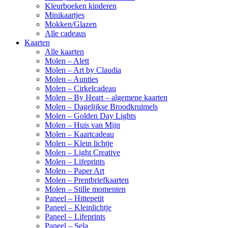
Kleurboeken kinderen
Minikaartjes
Mokken/Glazen
Alle cadeaus
Kaarten
Alle kaarten
Molen – Alett
Molen – Art by Claudia
Molen – Aunties
Molen – Cirkelcadeau
Molen – By Heart – algemene kaarten
Molen – Dagelijkse Broodkruimels
Molen – Golden Day Lights
Molen – Huis van Mijn
Molen – Kaartcadeau
Molen – Klein lichtje
Molen – Light Creative
Molen – Lifeprints
Molen – Paper Art
Molen – Prentbriefkaarten
Molen – Stille momenten
Paneel – Hittepetit
Paneel – Kleinlichtje
Paneel – Lifeprints
Paneel – Sela