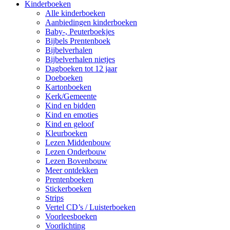
Kinderboeken
Alle kinderboeken
Aanbiedingen kinderboeken
Baby-, Peuterboekjes
Bijbels Prentenboek
Bijbelverhalen
Bijbelverhalen nietjes
Dagboeken tot 12 jaar
Doeboeken
Kartonboeken
Kerk/Gemeente
Kind en bidden
Kind en emoties
Kind en geloof
Kleurboeken
Lezen Middenbouw
Lezen Onderbouw
Lezen Bovenbouw
Meer ontdekken
Prentenboeken
Stickerboeken
Strips
Vertel CD’s / Luisterboeken
Voorleesboeken
Voorlichting