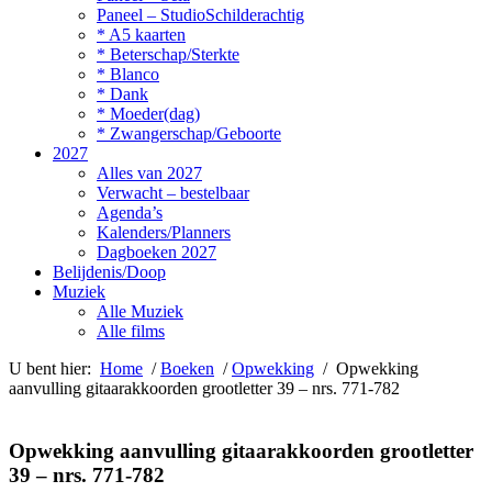
Paneel – StudioSchilderachtig
* A5 kaarten
* Beterschap/Sterkte
* Blanco
* Dank
* Moeder(dag)
* Zwangerschap/Geboorte
2027
Alles van 2027
Verwacht – bestelbaar
Agenda’s
Kalenders/Planners
Dagboeken 2027
Belijdenis/Doop
Muziek
Alle Muziek
Alle films
U bent hier:
Home
/
Boeken
/
Opwekking
/ Opwekking
aanvulling gitaarakkoorden grootletter 39 – nrs. 771-782
Opwekking aanvulling gitaarakkoorden grootletter
39 – nrs. 771-782