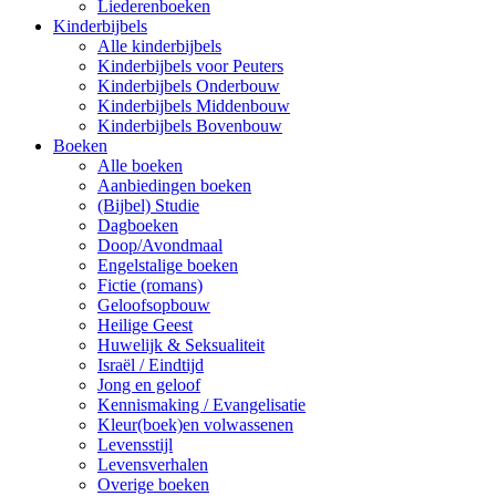
Liederenboeken
Kinderbijbels
Alle kinderbijbels
Kinderbijbels voor Peuters
Kinderbijbels Onderbouw
Kinderbijbels Middenbouw
Kinderbijbels Bovenbouw
Boeken
Alle boeken
Aanbiedingen boeken
(Bijbel) Studie
Dagboeken
Doop/Avondmaal
Engelstalige boeken
Fictie (romans)
Geloofsopbouw
Heilige Geest
Huwelijk & Seksualiteit
Israël / Eindtijd
Jong en geloof
Kennismaking / Evangelisatie
Kleur(boek)en volwassenen
Levensstijl
Levensverhalen
Overige boeken