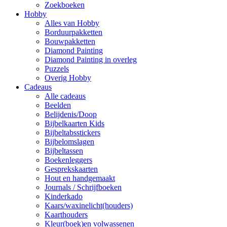
Zoekboeken
Hobby
Alles van Hobby
Borduurpakketten
Bouwpakketten
Diamond Painting
Diamond Painting in overleg
Puzzels
Overig Hobby
Cadeaus
Alle cadeaus
Beelden
Belijdenis/Doop
Bijbelkaarten Kids
Bijbeltabsstickers
Bijbelomslagen
Bijbeltassen
Boekenleggers
Gesprekskaarten
Hout en handgemaakt
Journals / Schrijfboeken
Kinderkado
Kaars/waxinelicht(houders)
Kaarthouders
Kleur(boek)en volwassenen