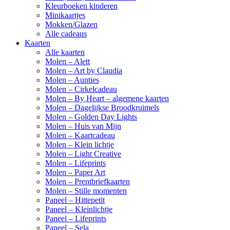
Kleurboeken kinderen
Minikaartjes
Mokken/Glazen
Alle cadeaus
Kaarten
Alle kaarten
Molen – Alett
Molen – Art by Claudia
Molen – Aunties
Molen – Cirkelcadeau
Molen – By Heart – algemene kaarten
Molen – Dagelijkse Broodkruimels
Molen – Golden Day Lights
Molen – Huis van Mijn
Molen – Kaartcadeau
Molen – Klein lichtje
Molen – Light Creative
Molen – Lifeprints
Molen – Paper Art
Molen – Prentbriefkaarten
Molen – Stille momenten
Paneel – Hittepetit
Paneel – Kleinlichtje
Paneel – Lifeprints
Paneel – Sela