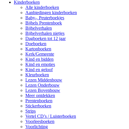
Kinderboeken
Alle kinderboeken
Aanbiedingen kinderboeken
Baby-, Peuterboekjes
Bijbels Prentenboek
Bijbelverhalen
Bijbelverhalen nietjes
Dagboeken tot 12 jaar
Doeboeken
Kartonboeken
Kerk/Gemeente
Kind en bidden
Kind en emoties
Kind en geloof
Kleurboeken
Lezen Middenbouw
Lezen Onderbouw
Lezen Bovenbouw
Meer ontdekken
Prentenboeken
Stickerboeken
Strips
Vertel CD’s / Luisterboeken
Voorleesboeken
Voorlichting