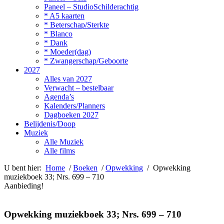
Paneel – StudioSchilderachtig
* A5 kaarten
* Beterschap/Sterkte
* Blanco
* Dank
* Moeder(dag)
* Zwangerschap/Geboorte
2027
Alles van 2027
Verwacht – bestelbaar
Agenda’s
Kalenders/Planners
Dagboeken 2027
Belijdenis/Doop
Muziek
Alle Muziek
Alle films
U bent hier:
Home
/
Boeken
/
Opwekking
/ Opwekking
muziekboek 33; Nrs. 699 – 710
Aanbieding!
Opwekking muziekboek 33; Nrs. 699 – 710