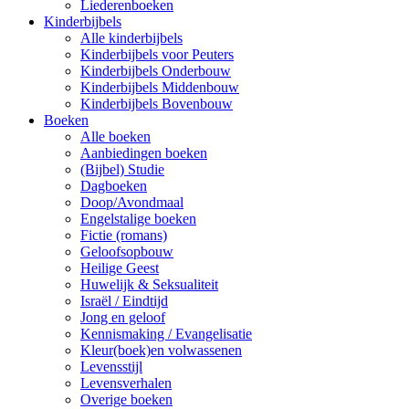
Liederenboeken
Kinderbijbels
Alle kinderbijbels
Kinderbijbels voor Peuters
Kinderbijbels Onderbouw
Kinderbijbels Middenbouw
Kinderbijbels Bovenbouw
Boeken
Alle boeken
Aanbiedingen boeken
(Bijbel) Studie
Dagboeken
Doop/Avondmaal
Engelstalige boeken
Fictie (romans)
Geloofsopbouw
Heilige Geest
Huwelijk & Seksualiteit
Israël / Eindtijd
Jong en geloof
Kennismaking / Evangelisatie
Kleur(boek)en volwassenen
Levensstijl
Levensverhalen
Overige boeken