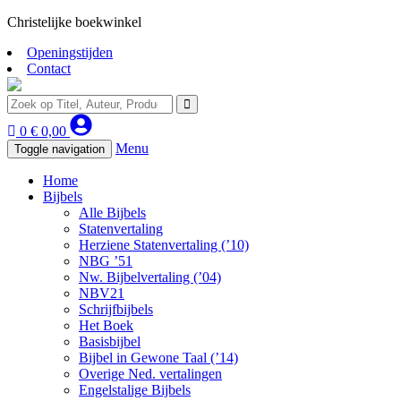
Christelijke boekwinkel
Openingstijden
Contact
0
€
0,00
Menu
Toggle navigation
Home
Bijbels
Alle Bijbels
Statenvertaling
Herziene Statenvertaling (’10)
NBG ’51
Nw. Bijbelvertaling (’04)
NBV21
Schrijfbijbels
Het Boek
Basisbijbel
Bijbel in Gewone Taal (’14)
Overige Ned. vertalingen
Engelstalige Bijbels