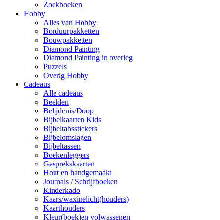
Zoekboeken
Hobby
Alles van Hobby
Borduurpakketten
Bouwpakketten
Diamond Painting
Diamond Painting in overleg
Puzzels
Overig Hobby
Cadeaus
Alle cadeaus
Beelden
Belijdenis/Doop
Bijbelkaarten Kids
Bijbeltabsstickers
Bijbelomslagen
Bijbeltassen
Boekenleggers
Gesprekskaarten
Hout en handgemaakt
Journals / Schrijfboeken
Kinderkado
Kaars/waxinelicht(houders)
Kaarthouders
Kleur(boek)en volwassenen