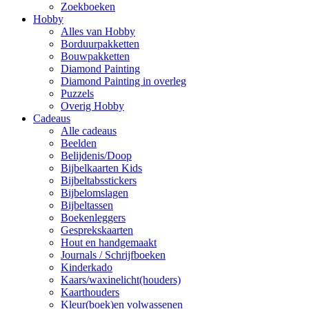
Zoekboeken
Hobby
Alles van Hobby
Borduurpakketten
Bouwpakketten
Diamond Painting
Diamond Painting in overleg
Puzzels
Overig Hobby
Cadeaus
Alle cadeaus
Beelden
Belijdenis/Doop
Bijbelkaarten Kids
Bijbeltabsstickers
Bijbelomslagen
Bijbeltassen
Boekenleggers
Gesprekskaarten
Hout en handgemaakt
Journals / Schrijfboeken
Kinderkado
Kaars/waxinelicht(houders)
Kaarthouders
Kleur(boek)en volwassenen