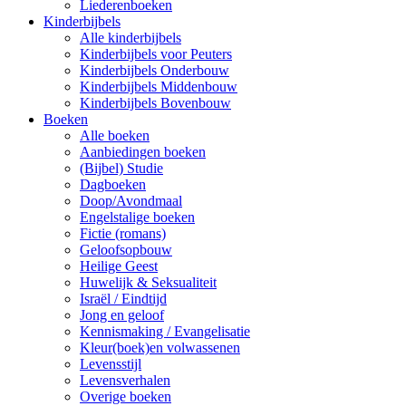
Liederenboeken
Kinderbijbels
Alle kinderbijbels
Kinderbijbels voor Peuters
Kinderbijbels Onderbouw
Kinderbijbels Middenbouw
Kinderbijbels Bovenbouw
Boeken
Alle boeken
Aanbiedingen boeken
(Bijbel) Studie
Dagboeken
Doop/Avondmaal
Engelstalige boeken
Fictie (romans)
Geloofsopbouw
Heilige Geest
Huwelijk & Seksualiteit
Israël / Eindtijd
Jong en geloof
Kennismaking / Evangelisatie
Kleur(boek)en volwassenen
Levensstijl
Levensverhalen
Overige boeken