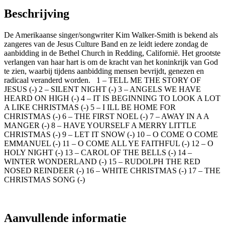
Beschrijving
De Amerikaanse singer/songwriter Kim Walker-Smith is bekend als
zangeres van de Jesus Culture Band en ze leidt iedere zondag de
aanbidding in de Bethel Church in Redding, Californië. Het grootste
verlangen van haar hart is om de kracht van het koninkrijk van God
te zien, waarbij tijdens aanbidding mensen bevrijdt, genezen en
radicaal veranderd worden. 1 – TELL ME THE STORY OF
JESUS (-) 2 – SILENT NIGHT (-) 3 – ANGELS WE HAVE
HEARD ON HIGH (-) 4 – IT IS BEGINNING TO LOOK A LOT
A LIKE CHRISTMAS (-) 5 – I ILL BE HOME FOR
CHRISTMAS (-) 6 – THE FIRST NOEL (-) 7 – AWAY IN A A
MANGER (-) 8 – HAVE YOURSELF A MERRY LITTLE
CHRISTMAS (-) 9 – LET IT SNOW (-) 10 – O COME O COME
EMMANUEL (-) 11 – O COME ALL YE FAITHFUL (-) 12 – O
HOLY NIGHT (-) 13 – CAROL OF THE BELLS (-) 14 –
WINTER WONDERLAND (-) 15 – RUDOLPH THE RED
NOSED REINDEER (-) 16 – WHITE CHRISTMAS (-) 17 – THE
CHRISTMAS SONG (-)
Aanvullende informatie