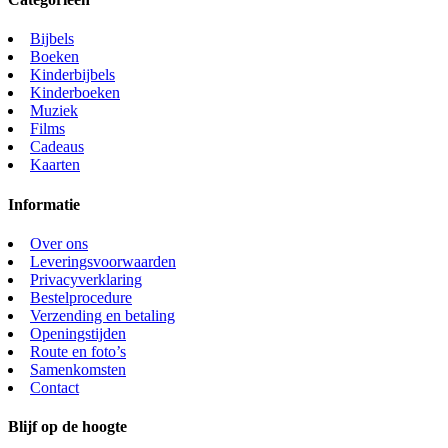
Bijbels
Boeken
Kinderbijbels
Kinderboeken
Muziek
Films
Cadeaus
Kaarten
Informatie
Over ons
Leveringsvoorwaarden
Privacyverklaring
Bestelprocedure
Verzending en betaling
Openingstijden
Route en foto’s
Samenkomsten
Contact
Blijf op de hoogte