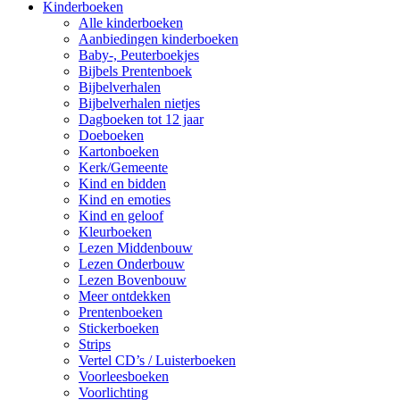
Kinderboeken
Alle kinderboeken
Aanbiedingen kinderboeken
Baby-, Peuterboekjes
Bijbels Prentenboek
Bijbelverhalen
Bijbelverhalen nietjes
Dagboeken tot 12 jaar
Doeboeken
Kartonboeken
Kerk/Gemeente
Kind en bidden
Kind en emoties
Kind en geloof
Kleurboeken
Lezen Middenbouw
Lezen Onderbouw
Lezen Bovenbouw
Meer ontdekken
Prentenboeken
Stickerboeken
Strips
Vertel CD’s / Luisterboeken
Voorleesboeken
Voorlichting