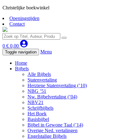
Christelijke boekwinkel
Openingstijden
Contact
0
€
0,00
Menu
Toggle navigation
Home
Bijbels
Alle Bijbels
Statenvertaling
Herziene Statenvertaling (’10)
NBG ’51
Nw. Bijbelvertaling (’04)
NBV21
Schrijfbijbels
Het Boek
Basisbijbel
Bijbel in Gewone Taal (’14)
Overige Ned. vertalingen
Engelstalige Bijbels