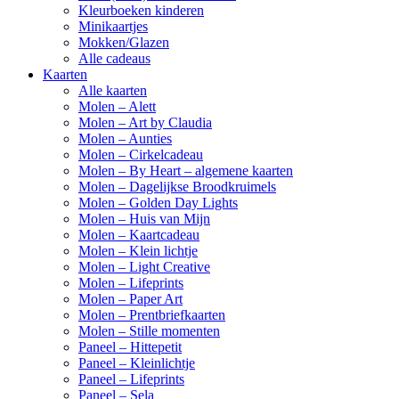
Kleurboeken kinderen
Minikaartjes
Mokken/Glazen
Alle cadeaus
Kaarten
Alle kaarten
Molen – Alett
Molen – Art by Claudia
Molen – Aunties
Molen – Cirkelcadeau
Molen – By Heart – algemene kaarten
Molen – Dagelijkse Broodkruimels
Molen – Golden Day Lights
Molen – Huis van Mijn
Molen – Kaartcadeau
Molen – Klein lichtje
Molen – Light Creative
Molen – Lifeprints
Molen – Paper Art
Molen – Prentbriefkaarten
Molen – Stille momenten
Paneel – Hittepetit
Paneel – Kleinlichtje
Paneel – Lifeprints
Paneel – Sela