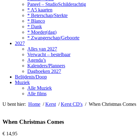
Paneel – StudioSchilderachtig
* A5 kaarten
* Beterschap/Sterkte
* Blanco
* Dank
* Moeder(dag)
* Zwangerschap/Geboorte
2027
Alles van 2027
Verwacht – bestelbaar
Agenda’s
Kalenders/Planners
Dagboeken 2027
Belijdenis/Doop
Muziek
Alle Muziek
Alle films
U bent hier:
Home
/
Kerst
/
Kerst CD's
/ When Christmas Comes
When Christmas Comes
€
14,95