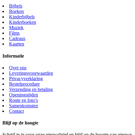
Bijbels
Boeken
Kinderbijbels
Kinderboeken
Muziek
Films
Cadeaus
Kaarten
Informatie
Over ons
Leveringsvoorwaarden
Privacyverklaring
Bestelprocedure
Verzending en betaling
Openingstijden
Route en foto’s
Samenkomsten
Contact
Blijf op de hoogte
Schrijf je in voor onze nieuwsbrief en blijf op de hoogte van nieuwe