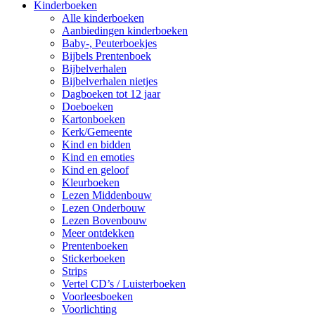
Kinderboeken
Alle kinderboeken
Aanbiedingen kinderboeken
Baby-, Peuterboekjes
Bijbels Prentenboek
Bijbelverhalen
Bijbelverhalen nietjes
Dagboeken tot 12 jaar
Doeboeken
Kartonboeken
Kerk/Gemeente
Kind en bidden
Kind en emoties
Kind en geloof
Kleurboeken
Lezen Middenbouw
Lezen Onderbouw
Lezen Bovenbouw
Meer ontdekken
Prentenboeken
Stickerboeken
Strips
Vertel CD’s / Luisterboeken
Voorleesboeken
Voorlichting