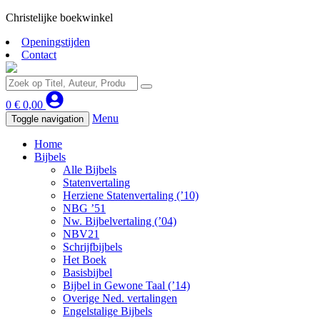
Christelijke boekwinkel
Openingstijden
Contact
0
€
0,00
Menu
Toggle navigation
Home
Bijbels
Alle Bijbels
Statenvertaling
Herziene Statenvertaling (’10)
NBG ’51
Nw. Bijbelvertaling (’04)
NBV21
Schrijfbijbels
Het Boek
Basisbijbel
Bijbel in Gewone Taal (’14)
Overige Ned. vertalingen
Engelstalige Bijbels