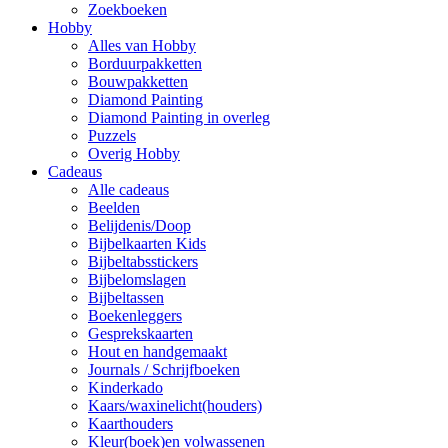
Zoekboeken
Hobby
Alles van Hobby
Borduurpakketten
Bouwpakketten
Diamond Painting
Diamond Painting in overleg
Puzzels
Overig Hobby
Cadeaus
Alle cadeaus
Beelden
Belijdenis/Doop
Bijbelkaarten Kids
Bijbeltabsstickers
Bijbelomslagen
Bijbeltassen
Boekenleggers
Gesprekskaarten
Hout en handgemaakt
Journals / Schrijfboeken
Kinderkado
Kaars/waxinelicht(houders)
Kaarthouders
Kleur(boek)en volwassenen