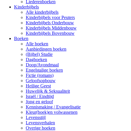
Liederenboeken
Kinderbijbels
Alle kinderbijbels
Kinderbijbels voor Peuters
Kinderbijbels Onderbouw
Kinderbijbels Middenbouw
Kinderbijbels Bovenbouw
Boeken
Alle boeken
Aanbiedingen boeken
(Bijbel) Studie
Dagboeken
Doop/Avondmaal
Engelstalige boeken
Fictie (romans)
Geloofsopbouw
Heilige Geest
Huwelijk & Seksualiteit
Israël / Eindtijd
Jong en geloof
Kennismaking / Evangelisatie
Kleur(boek)en volwassenen
Levensstijl
Levensverhalen
Overige boeken