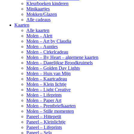
Kleurboeken kinderen
Minikaartjes
Mokken/Glazen
Alle cadeaus
Kaarten
Alle kaarten
Molen – Alett
Molen – Art by Claudia
Molen – Aunties
Molen – Cirkelcadeau
Molen – By Heart – algemene kaarten
Molen – Dagelijkse Broodkruimels
Molen – Golden Day Lights
Molen – Huis van Mijn
Molen – Kaartcadeau
Molen – Klein lichtje
Molen – Light Creative
Molen – Lifeprints
Molen – Paper Art
Molen – Prentbriefkaarten
Molen – Stille momenten
Paneel – Hittepetit
Paneel – Kleinlichtje
Paneel – Lifeprints
Paneel – Sela