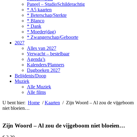
Paneel – StudioSchilderachtig
* A5 kaarten
* Beterschap/Sterkte
* Blanco
* Dank
* Moeder(dag)
* Zwangerschap/Geboorte
2027
Alles van 2027
Verwacht – bestelbaar
Agenda’s
Kalenders/Planners
Dagboeken 2027
Belijdenis/Doop
Muziek
Alle Muziek
Alle films
U bent hier:
Home
/
Kaarten
/ Zijn Woord – Al zou de vijgeboom
niet bloeien…
Zijn Woord – Al zou de vijgeboom niet bloeien…