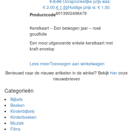
€
2,00
Oorspronkelijke prijs was:
€ 2,00.
€
1,50
Huidige prijs is: € 1,50.
6013902496479
Productcode
Kerstkaart – Een bewogen jaar – rosé
goudfolie
Een mooi uitgevoerde enkele kerstkaart met
kraft-envelop
Lees meer
Toevoegen aan winkelwagen
Benieuwd naar de nieuwe artikelen in de winkel? Bekijk
hier
onze
nieuwsbrieven
Categorieën
Bijbels
Boeken
Kinderbijbels
Kinderboeken
Muziek
Films