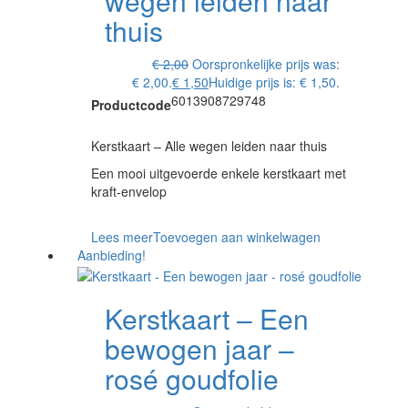
wegen leiden naar
thuis
€
2,00
Oorspronkelijke prijs was:
€ 2,00.
€
1,50
Huidige prijs is: € 1,50.
6013908729748
Productcode
Kerstkaart – Alle wegen leiden naar thuis
Een mooi uitgevoerde enkele kerstkaart met
kraft-envelop
Lees meer
Toevoegen aan winkelwagen
Aanbieding!
Kerstkaart – Een
bewogen jaar –
rosé goudfolie