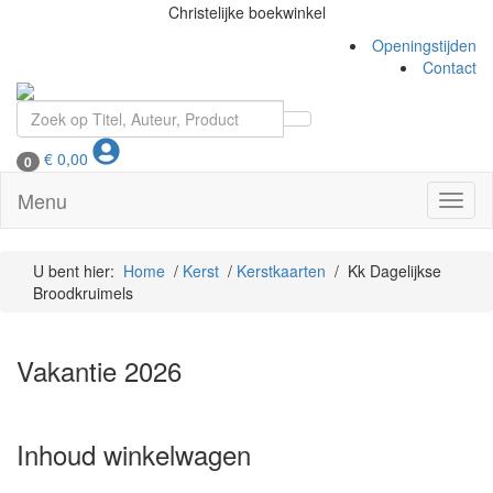
Christelijke boekwinkel
Openingstijden
Contact
€
0,00
0
Menu
Toggl
naviga
U bent hier:
Home
/
Kerst
/
Kerstkaarten
/ Kk Dagelijkse
Broodkruimels
Vakantie 2026
Inhoud winkelwagen