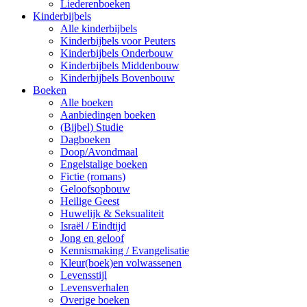
Liederenboeken
Kinderbijbels
Alle kinderbijbels
Kinderbijbels voor Peuters
Kinderbijbels Onderbouw
Kinderbijbels Middenbouw
Kinderbijbels Bovenbouw
Boeken
Alle boeken
Aanbiedingen boeken
(Bijbel) Studie
Dagboeken
Doop/Avondmaal
Engelstalige boeken
Fictie (romans)
Geloofsopbouw
Heilige Geest
Huwelijk & Seksualiteit
Israël / Eindtijd
Jong en geloof
Kennismaking / Evangelisatie
Kleur(boek)en volwassenen
Levensstijl
Levensverhalen
Overige boeken