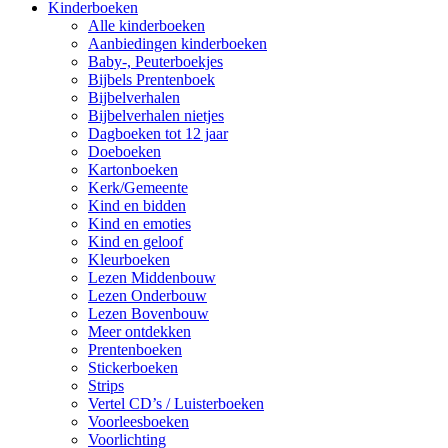
Kinderboeken
Alle kinderboeken
Aanbiedingen kinderboeken
Baby-, Peuterboekjes
Bijbels Prentenboek
Bijbelverhalen
Bijbelverhalen nietjes
Dagboeken tot 12 jaar
Doeboeken
Kartonboeken
Kerk/Gemeente
Kind en bidden
Kind en emoties
Kind en geloof
Kleurboeken
Lezen Middenbouw
Lezen Onderbouw
Lezen Bovenbouw
Meer ontdekken
Prentenboeken
Stickerboeken
Strips
Vertel CD’s / Luisterboeken
Voorleesboeken
Voorlichting