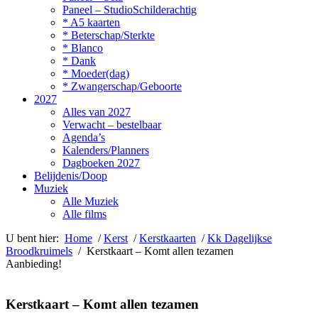
Paneel – StudioSchilderachtig
* A5 kaarten
* Beterschap/Sterkte
* Blanco
* Dank
* Moeder(dag)
* Zwangerschap/Geboorte
2027
Alles van 2027
Verwacht – bestelbaar
Agenda’s
Kalenders/Planners
Dagboeken 2027
Belijdenis/Doop
Muziek
Alle Muziek
Alle films
U bent hier:
Home
/
Kerst
/
Kerstkaarten
/
Kk Dagelijkse
Broodkruimels
/ Kerstkaart – Komt allen tezamen
Aanbieding!
Kerstkaart – Komt allen tezamen