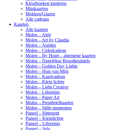
Kleurboeken kinderen
Minikaartjes
Mokken/Glazen
Alle cadeaus
Kaarten
Alle kaarten
Molen – Alett
Molen – Art by Claudia
Molen – Aunties
Molen – Cirkelcadeau
Molen – By Heart – algemene kaarten
Molen – Dagelijkse Broodkruimels
Molen – Golden Day Lights
Molen – Huis van Mijn
Molen – Kaartcadeau
Molen – Klein lichtje
Molen – Light Creative
Molen – Lifeprints
Molen – Paper Art
Molen – Prentbriefkaarten
Molen – Stille momenten
Paneel – Hittepetit
Paneel – Kleinlichtje
Paneel – Lifeprints
Paneel – Sela