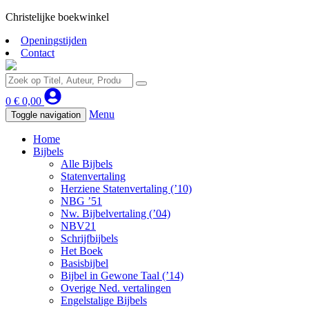
Christelijke boekwinkel
Openingstijden
Contact
0
€
0,00
Menu
Toggle navigation
Home
Bijbels
Alle Bijbels
Statenvertaling
Herziene Statenvertaling (’10)
NBG ’51
Nw. Bijbelvertaling (’04)
NBV21
Schrijfbijbels
Het Boek
Basisbijbel
Bijbel in Gewone Taal (’14)
Overige Ned. vertalingen
Engelstalige Bijbels