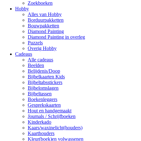
Zoekboeken
Hobby
Alles van Hobby
Borduurpakketten
Bouwpakketten
Diamond Painting
Diamond Painting in overleg
Puzzels
Overig Hobby
Cadeaus
Alle cadeaus
Beelden
Belijdenis/Doop
Bijbelkaarten Kids
Bijbeltabsstickers
Bijbelomslagen
Bijbeltassen
Boekenleggers
Gesprekskaarten
Hout en handgemaakt
Journals / Schrijfboeken
Kinderkado
Kaars/waxinelicht(houders)
Kaarthouders
Kleur(boek)en volwassenen