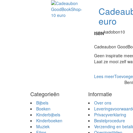
Cadeaub
euro
kadobon10
ISBN
Cadeaubon GoodBoo
Geen inspiratie mee
Laat ze mooi zelf w
Lees meer
Toevoege
Beni
Categorieën
Informatie
Bijbels
Over ons
Boeken
Leveringsvoorwaard
Kinderbijbels
Privacyverklaring
Kinderboeken
Bestelprocedure
Muziek
Verzending en betal
Films
Openingstijden