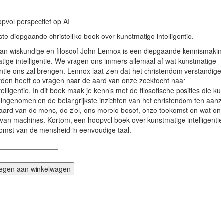
pvol perspectief op AI
ste diepgaande christelijke boek over kunstmatige intelligentie.
van wiskundige en filosoof John Lennox is een diepgaande kennismaki
tige intelligentie. We vragen ons immers allemaal af wat kunstmatige
gentie ons zal brengen. Lennox laat zien dat het christendom verstandig
den heeft op vragen naar de aard van onze zoektocht naar
telligentie. In dit boek maak je kennis met de filosofische posities die 
ingenomen en de belangrijkste inzichten van het christendom ten aan
aard van de mens, de ziel, ons morele besef, onze toekomst en wat on
 van machines. Kortom, een hoopvol boek over kunstmatige intelligenti
omst van de mensheid in eenvoudige taal.
egen aan winkelwagen