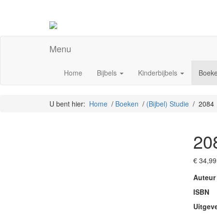
Menu
Home
Bijbels
Kinderbijbels
Boek
U bent hier:
Home
/
Boeken
/
(Bijbel) Studie
/ 2084
20
€
34,99
Auteur
ISBN
Uitgev