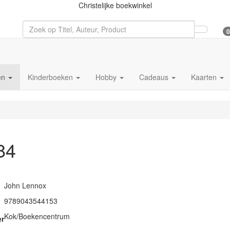
Christelijke boekwinkel
0
en
Kinderboeken
Hobby
Cadeaus
Kaarten
84
John Lennox
9789043544153
Kok/Boekencentrum
er