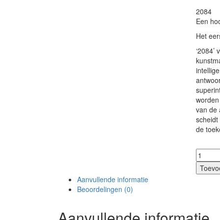
2084
Een hoo
Het eer
‘2084’ 
kunstma
intelli
antwoor
superin
worden 
van de 
scheidt
de toek
2084
aantal
Toevo
Aanvullende informatie
Beoordelingen (0)
Aanvullende informatie