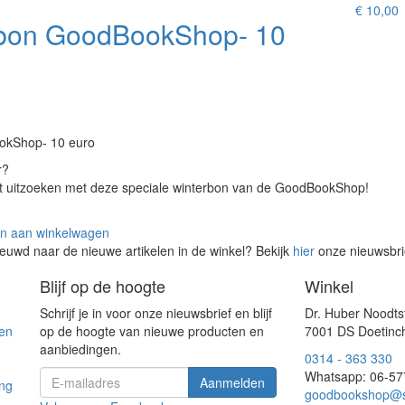
€
10,00
on GoodBookShop- 10
kShop- 10 euro
r?
at uitzoeken met deze speciale winterbon van de GoodBookShop!
n aan winkelwagen
euwd naar de nieuwe artikelen in de winkel? Bekijk
hier
onze nieuwsbr
Blijf op de hoogte
Winkel
Schrijf je in voor onze nieuwsbrief en blijf
Dr. Huber Noodts
en
op de hoogte van nieuwe producten en
7001 DS Doetin
aanbiedingen.
0314 - 363 330
Whatsapp: 06-5
ing
goodbookshop@s