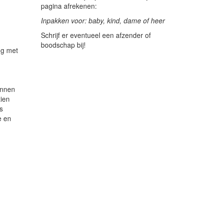
pagina afrekenen:
Inpakken voor: baby, kind, dame of heer
Schrijf er eventueel een afzender of
boodschap bij!
ng met
e
kunnen
zien
s
e en