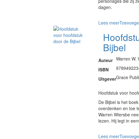
personages die zij z
dagen.
Lees meer
Toevoege
Hoofdstu
Bijbel
Warren W. 
Auteur
978949223
ISBN
Grace Publ
Uitgever
Hoofdstuk voor hoofd
De Bijbel is het boek
overdenken en toe te
Warren Wiersbe neemt
lezen. Hij legt in ee
Lees meer
Toevoege