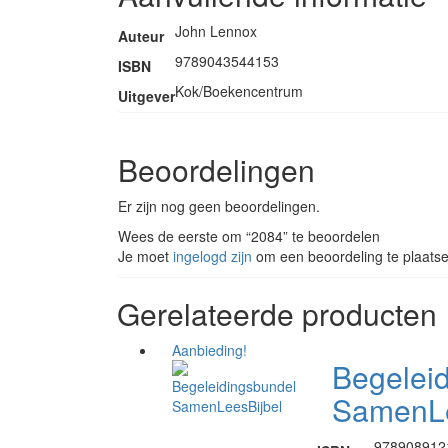
John Lennox
Auteur
9789043544153
ISBN
Kok/Boekencentrum
Uitgever
Beoordelingen
Er zijn nog geen beoordelingen.
Wees de eerste om “2084” te beoordelen
Je moet
ingelogd zijn
om een beoordeling te plaatse
Gerelateerde producten
Aanbieding!
Begelei
SamenLe
978908912