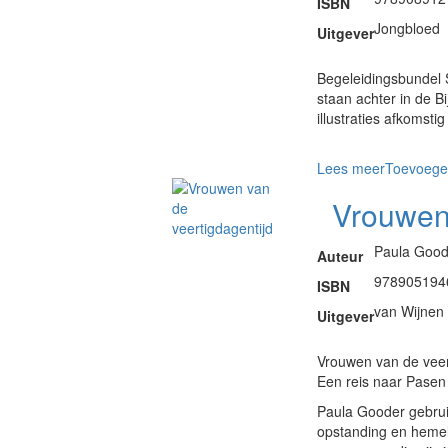
ISBN
Jongbloed
Uitgever
Begeleidingsbundel S
staan achter in de B
illustraties afkomsti
Lees meer
Toevoege
Vrouwen 
Paula Good
Auteur
978905194
ISBN
van Wijnen
Uitgever
Vrouwen van de veer
Een reis naar Pasen
Paula Gooder gebruik
opstanding en hemel