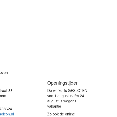
ieven
Openingstijden
traat 33
De winkel is GESLOTEN
chem
van 1 augustus t/m 24
augustus wegens
vakantie
7738624
olcon.nl
Zo ook de online