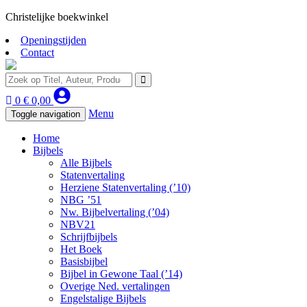
Christelijke boekwinkel
Openingstijden
Contact
0
€
0,00
Menu
Toggle navigation
Home
Bijbels
Alle Bijbels
Statenvertaling
Herziene Statenvertaling (’10)
NBG ’51
Nw. Bijbelvertaling (’04)
NBV21
Schrijfbijbels
Het Boek
Basisbijbel
Bijbel in Gewone Taal (’14)
Overige Ned. vertalingen
Engelstalige Bijbels