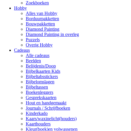
Zoekboeken
Hobby
Alles van Hobby
Borduurpakketten
Bouwpakketten
Diamond Painting
Diamond Painting in overleg
Puzzels
Overig Hobby
Cadeaus
Alle cadeaus
Beelden
Belijdenis/Doop
Bijbelkaarten Kids
Bijbeltabsstickers
Bijbelomslagen
Bijbeltassen
Boekenleggers
Gesprekskaarten
Hout en handgemaakt
Journals / Schrijfboeken
Kinderkado
Kaars/waxinelicht(houders)
Kaarthouders
Kleur(boek)en volwassenen