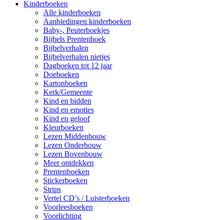
Kinderboeken
Alle kinderboeken
Aanbiedingen kinderboeken
Baby-, Peuterboekjes
Bijbels Prentenboek
Bijbelverhalen
Bijbelverhalen nietjes
Dagboeken tot 12 jaar
Doeboeken
Kartonboeken
Kerk/Gemeente
Kind en bidden
Kind en emoties
Kind en geloof
Kleurboeken
Lezen Middenbouw
Lezen Onderbouw
Lezen Bovenbouw
Meer ontdekken
Prentenboeken
Stickerboeken
Strips
Vertel CD’s / Luisterboeken
Voorleesboeken
Voorlichting