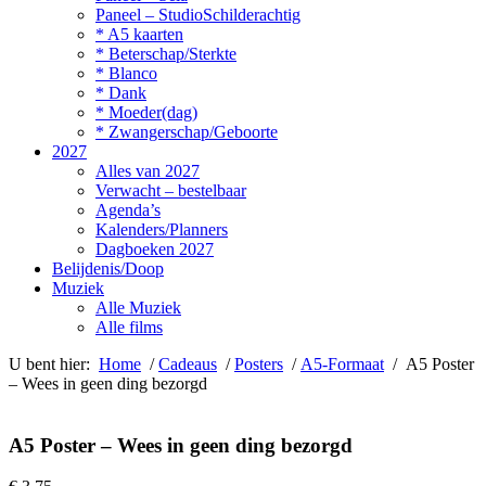
Paneel – StudioSchilderachtig
* A5 kaarten
* Beterschap/Sterkte
* Blanco
* Dank
* Moeder(dag)
* Zwangerschap/Geboorte
2027
Alles van 2027
Verwacht – bestelbaar
Agenda’s
Kalenders/Planners
Dagboeken 2027
Belijdenis/Doop
Muziek
Alle Muziek
Alle films
U bent hier:
Home
/
Cadeaus
/
Posters
/
A5-Formaat
/ A5 Poster
– Wees in geen ding bezorgd
A5 Poster – Wees in geen ding bezorgd