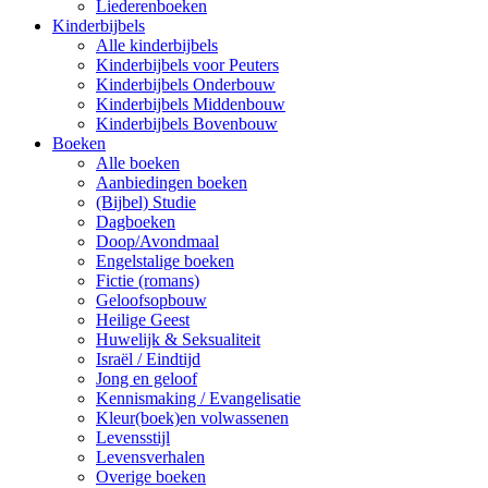
Liederenboeken
Kinderbijbels
Alle kinderbijbels
Kinderbijbels voor Peuters
Kinderbijbels Onderbouw
Kinderbijbels Middenbouw
Kinderbijbels Bovenbouw
Boeken
Alle boeken
Aanbiedingen boeken
(Bijbel) Studie
Dagboeken
Doop/Avondmaal
Engelstalige boeken
Fictie (romans)
Geloofsopbouw
Heilige Geest
Huwelijk & Seksualiteit
Israël / Eindtijd
Jong en geloof
Kennismaking / Evangelisatie
Kleur(boek)en volwassenen
Levensstijl
Levensverhalen
Overige boeken