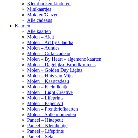
Kleurboeken kinderen
Minikaartjes
Mokken/Glazen
Alle cadeaus
Kaarten
Alle kaarten
Molen – Alett
Molen – Art by Claudia
Molen – Aunties
Molen – Cirkelcadeau
Molen – By Heart – algemene kaarten
Molen – Dagelijkse Broodkruimels
Molen – Golden Day Lights
Molen – Huis van Mijn
Molen – Kaartcadeau
Molen – Klein lichtje
Molen – Light Creative
Molen – Lifeprints
Molen – Paper Art
Molen – Prentbriefkaarten
Molen – Stille momenten
Paneel – Hittepetit
Paneel – Kleinlichtje
Paneel – Lifeprints
Paneel – Sela