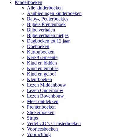
Kinderboeken
Alle kinderboeken
Aanbiedingen kinderboeken
Baby-, Peuterboekjes
Bijbels Prentenboek
Bijbelverhalen
Bijbelverhalen nietjes
Dagboeken tot 12 jaar
Doeboeken
Kartonboeken
Kerk/Gemeente
Kind en bidden
Kind en emoties
Kind en geloof
Kleurboeken
Lezen Middenbouw
Lezen Onderbouw
Lezen Bovenbouw
Meer ontdekken
Prentenboeken
Stickerboeken
Strips
Vertel CD’s / Luisterboeken
Voorleesboeken
Voorlichting