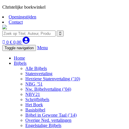
Christelijke boekwinkel
Openingstijden
Contact
0
€
0,00
Menu
Toggle navigation
Home
Bijbels
Alle Bijbels
Statenvertaling
Herziene Statenvertaling (’10)
NBG ’51
Nw. Bijbelvertaling (’04)
NBV21
Schrijfbijbels
Het Boek
Basisbijbel
Bijbel in Gewone Taal (’14)
Overige Ned. vertalingen
Engelstalige Bijbels