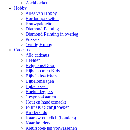
Zoekboeken
Hobby
Alles van Hobby
Borduurpakketten
Bouwpakketten
Diamond Painting
Diamond Painting in overleg
Puzzels
Overig Hobby
Cadeaus
Alle cadeaus
Beelden
Belijdenis/Doop
Bijbelkaarten Kids
Bijbeltabsstickers
Bijbelomslagen
Bijbeltassen
Boekenleggers
Gesprekskaarten
Hout en handgemaakt
Journals / Schrijfboeken
Kinderkado
Kaars/waxinelicht(houders)
Kaarthouders
Kleur(boek)en volwassenen