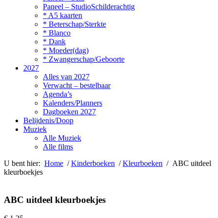
Paneel – StudioSchilderachtig
* A5 kaarten
* Beterschap/Sterkte
* Blanco
* Dank
* Moeder(dag)
* Zwangerschap/Geboorte
2027
Alles van 2027
Verwacht – bestelbaar
Agenda’s
Kalenders/Planners
Dagboeken 2027
Belijdenis/Doop
Muziek
Alle Muziek
Alle films
U bent hier:
Home
/
Kinderboeken
/
Kleurboeken
/ ABC uitdeel
kleurboekjes
ABC uitdeel kleurboekjes