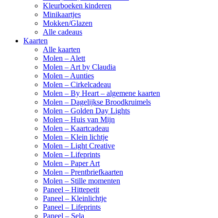
Kleurboeken kinderen
Minikaartjes
Mokken/Glazen
Alle cadeaus
Kaarten
Alle kaarten
Molen – Alett
Molen – Art by Claudia
Molen – Aunties
Molen – Cirkelcadeau
Molen – By Heart – algemene kaarten
Molen – Dagelijkse Broodkruimels
Molen – Golden Day Lights
Molen – Huis van Mijn
Molen – Kaartcadeau
Molen – Klein lichtje
Molen – Light Creative
Molen – Lifeprints
Molen – Paper Art
Molen – Prentbriefkaarten
Molen – Stille momenten
Paneel – Hittepetit
Paneel – Kleinlichtje
Paneel – Lifeprints
Paneel – Sela