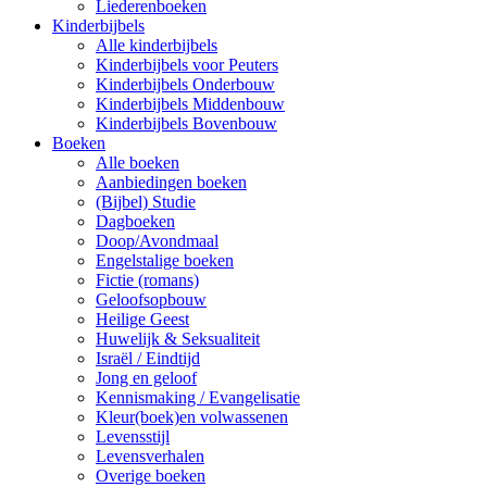
Liederenboeken
Kinderbijbels
Alle kinderbijbels
Kinderbijbels voor Peuters
Kinderbijbels Onderbouw
Kinderbijbels Middenbouw
Kinderbijbels Bovenbouw
Boeken
Alle boeken
Aanbiedingen boeken
(Bijbel) Studie
Dagboeken
Doop/Avondmaal
Engelstalige boeken
Fictie (romans)
Geloofsopbouw
Heilige Geest
Huwelijk & Seksualiteit
Israël / Eindtijd
Jong en geloof
Kennismaking / Evangelisatie
Kleur(boek)en volwassenen
Levensstijl
Levensverhalen
Overige boeken