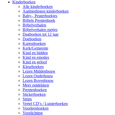
Kinderboeken
Alle kinderboeken
Aanbiedingen kinderboeken
Baby-, Peuterboekjes
Bijbels Prentenboek
Bijbelverhalen
Bijbelverhalen nietjes
Dagboeken tot 12 jaar
Doeboeken
Kartonboeken
Kerk/Gemeente
Kind en bidden
Kind en emoties
Kind en geloof
Kleurboeken
Lezen Middenbouw
Lezen Onderbouw
Lezen Bovenbouw
Meer ontdekken
Prentenboeken
Stickerboeken
Strips
Vertel CD’s / Luisterboeken
Voorleesboeken
Voorlichting