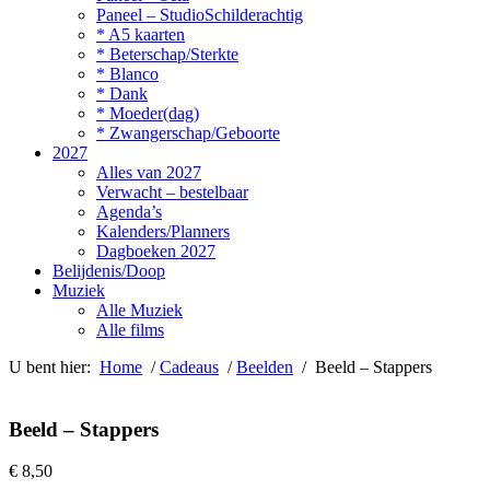
Paneel – StudioSchilderachtig
* A5 kaarten
* Beterschap/Sterkte
* Blanco
* Dank
* Moeder(dag)
* Zwangerschap/Geboorte
2027
Alles van 2027
Verwacht – bestelbaar
Agenda’s
Kalenders/Planners
Dagboeken 2027
Belijdenis/Doop
Muziek
Alle Muziek
Alle films
U bent hier:
Home
/
Cadeaus
/
Beelden
/ Beeld – Stappers
Beeld – Stappers
€
8,50