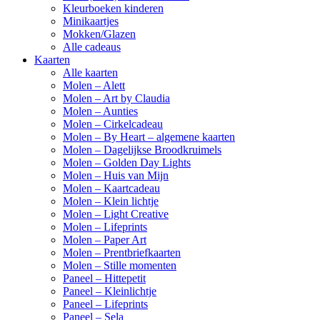
Kleurboeken kinderen
Minikaartjes
Mokken/Glazen
Alle cadeaus
Kaarten
Alle kaarten
Molen – Alett
Molen – Art by Claudia
Molen – Aunties
Molen – Cirkelcadeau
Molen – By Heart – algemene kaarten
Molen – Dagelijkse Broodkruimels
Molen – Golden Day Lights
Molen – Huis van Mijn
Molen – Kaartcadeau
Molen – Klein lichtje
Molen – Light Creative
Molen – Lifeprints
Molen – Paper Art
Molen – Prentbriefkaarten
Molen – Stille momenten
Paneel – Hittepetit
Paneel – Kleinlichtje
Paneel – Lifeprints
Paneel – Sela