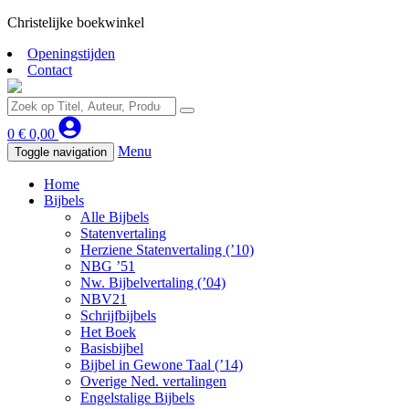
Christelijke boekwinkel
Openingstijden
Contact
0
€
0,00
Menu
Toggle navigation
Home
Bijbels
Alle Bijbels
Statenvertaling
Herziene Statenvertaling (’10)
NBG ’51
Nw. Bijbelvertaling (’04)
NBV21
Schrijfbijbels
Het Boek
Basisbijbel
Bijbel in Gewone Taal (’14)
Overige Ned. vertalingen
Engelstalige Bijbels