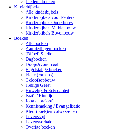
Liederenboeken
Kinderbijbels
Alle kinderbijbels
Kinderbijbels voor Peuters
Kinderbijbels Onderbouw
Kinderbijbels Middenbouw
Kinderbijbels Bovenbouw
Boeken
Alle boeken
Aanbiedingen boeken
(Bijbel) Studie
Dagboeken
Doop/Avondmaal
Engelstalige boeken
Fictie (romans)
Geloofsopbouw
Heilige Geest
Huwelijk & Seksualiteit
Israël / Eindtijd
Jong en geloof
Kennismaking / Evangelisatie
Kleur(boek)en volwassenen
Levensstijl
Levensverhalen
Overige boeken