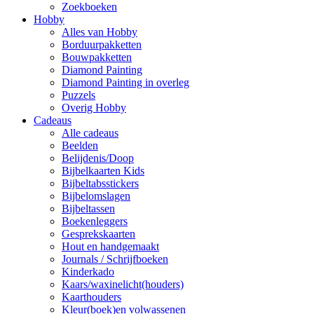
Zoekboeken
Hobby
Alles van Hobby
Borduurpakketten
Bouwpakketten
Diamond Painting
Diamond Painting in overleg
Puzzels
Overig Hobby
Cadeaus
Alle cadeaus
Beelden
Belijdenis/Doop
Bijbelkaarten Kids
Bijbeltabsstickers
Bijbelomslagen
Bijbeltassen
Boekenleggers
Gesprekskaarten
Hout en handgemaakt
Journals / Schrijfboeken
Kinderkado
Kaars/waxinelicht(houders)
Kaarthouders
Kleur(boek)en volwassenen