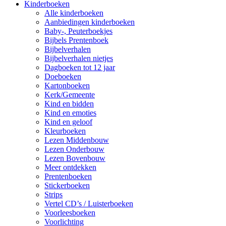
Kinderboeken
Alle kinderboeken
Aanbiedingen kinderboeken
Baby-, Peuterboekjes
Bijbels Prentenboek
Bijbelverhalen
Bijbelverhalen nietjes
Dagboeken tot 12 jaar
Doeboeken
Kartonboeken
Kerk/Gemeente
Kind en bidden
Kind en emoties
Kind en geloof
Kleurboeken
Lezen Middenbouw
Lezen Onderbouw
Lezen Bovenbouw
Meer ontdekken
Prentenboeken
Stickerboeken
Strips
Vertel CD’s / Luisterboeken
Voorleesboeken
Voorlichting