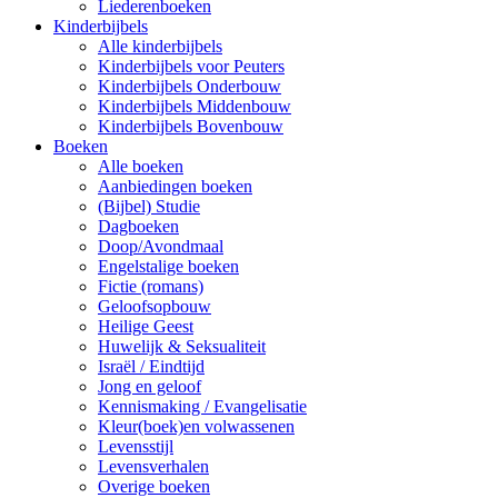
Liederenboeken
Kinderbijbels
Alle kinderbijbels
Kinderbijbels voor Peuters
Kinderbijbels Onderbouw
Kinderbijbels Middenbouw
Kinderbijbels Bovenbouw
Boeken
Alle boeken
Aanbiedingen boeken
(Bijbel) Studie
Dagboeken
Doop/Avondmaal
Engelstalige boeken
Fictie (romans)
Geloofsopbouw
Heilige Geest
Huwelijk & Seksualiteit
Israël / Eindtijd
Jong en geloof
Kennismaking / Evangelisatie
Kleur(boek)en volwassenen
Levensstijl
Levensverhalen
Overige boeken