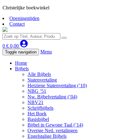
Christelijke boekwinkel
Openingstijden
Contact
0
€
0,00
Menu
Toggle navigation
Home
Bijbels
Alle Bijbels
Statenvertaling
Herziene Statenvertaling (’10)
NBG ’51
Nw. Bijbelvertaling (’04)
NBV21
Schrijfbijbels
Het Boek
Basisbijbel
Bijbel in Gewone Taal (’14)
Overige Ned. vertalingen
Engelstalige Bijbels