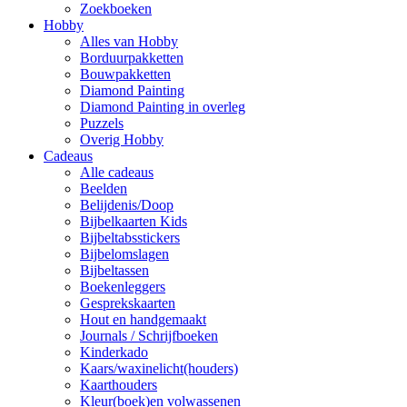
Zoekboeken
Hobby
Alles van Hobby
Borduurpakketten
Bouwpakketten
Diamond Painting
Diamond Painting in overleg
Puzzels
Overig Hobby
Cadeaus
Alle cadeaus
Beelden
Belijdenis/Doop
Bijbelkaarten Kids
Bijbeltabsstickers
Bijbelomslagen
Bijbeltassen
Boekenleggers
Gesprekskaarten
Hout en handgemaakt
Journals / Schrijfboeken
Kinderkado
Kaars/waxinelicht(houders)
Kaarthouders
Kleur(boek)en volwassenen