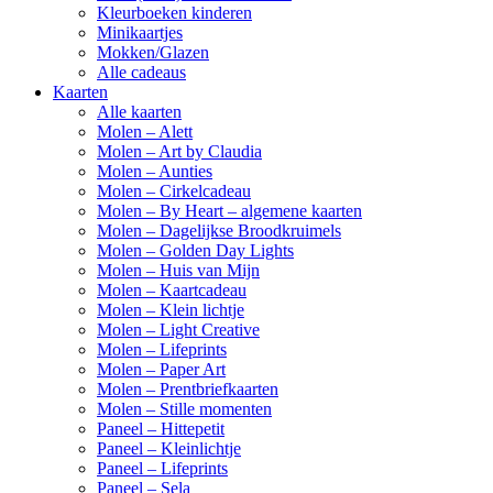
Kleurboeken kinderen
Minikaartjes
Mokken/Glazen
Alle cadeaus
Kaarten
Alle kaarten
Molen – Alett
Molen – Art by Claudia
Molen – Aunties
Molen – Cirkelcadeau
Molen – By Heart – algemene kaarten
Molen – Dagelijkse Broodkruimels
Molen – Golden Day Lights
Molen – Huis van Mijn
Molen – Kaartcadeau
Molen – Klein lichtje
Molen – Light Creative
Molen – Lifeprints
Molen – Paper Art
Molen – Prentbriefkaarten
Molen – Stille momenten
Paneel – Hittepetit
Paneel – Kleinlichtje
Paneel – Lifeprints
Paneel – Sela