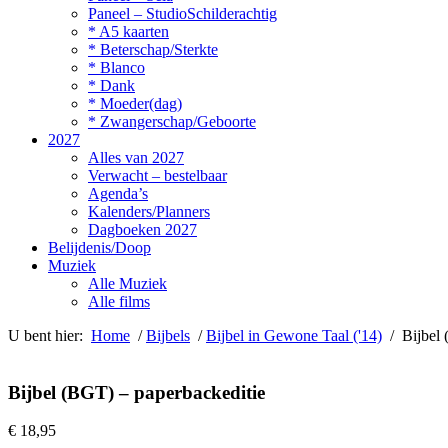
Paneel – StudioSchilderachtig
* A5 kaarten
* Beterschap/Sterkte
* Blanco
* Dank
* Moeder(dag)
* Zwangerschap/Geboorte
2027
Alles van 2027
Verwacht – bestelbaar
Agenda’s
Kalenders/Planners
Dagboeken 2027
Belijdenis/Doop
Muziek
Alle Muziek
Alle films
U bent hier:
Home
/
Bijbels
/
Bijbel in Gewone Taal ('14)
/ Bijbel 
Bijbel (BGT) – paperbackeditie
€
18,95