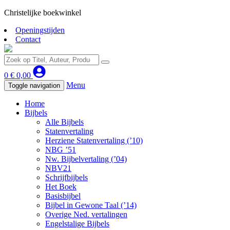
Christelijke boekwinkel
Openingstijden
Contact
0
€
0,00
Menu
Toggle navigation
Home
Bijbels
Alle Bijbels
Statenvertaling
Herziene Statenvertaling (’10)
NBG ’51
Nw. Bijbelvertaling (’04)
NBV21
Schrijfbijbels
Het Boek
Basisbijbel
Bijbel in Gewone Taal (’14)
Overige Ned. vertalingen
Engelstalige Bijbels