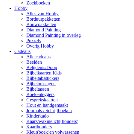
Zoekboeken
Hobby
Alles van Hobby
Borduurpakketten
Bouwpakketten
Diamond Painting
Diamond Painting in overleg
Puzzels
Overig Hobby
Cadeaus
Alle cadeaus
Beelden
Belijdenis/Doop
Bijbelkaarten Kids
Bijbeltabsstickers
Bijbelomslagen
Bijbeltassen
Boekenleggers
Gesprekskaarten
Hout en handgemaakt
Journals / Schrijfboeken
Kinderkado
Kaars/waxinelicht(houders)
Kaarthouders
Kleur(boek)en volwassenen