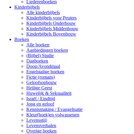
Liederenboeken
Kinderbijbels
Alle kinderbijbels
Kinderbijbels voor Peuters
Kinderbijbels Onderbouw
Kinderbijbels Middenbouw
Kinderbijbels Bovenbouw
Boeken
Alle boeken
Aanbiedingen boeken
(Bijbel) Studie
Dagboeken
Doop/Avondmaal
Engelstalige boeken
Fictie (romans)
Geloofsopbouw
Heilige Geest
Huwelijk & Seksualiteit
Israël / Eindtijd
Jong en geloof
Kennismaking / Evangelisatie
Kleur(boek)en volwassenen
Levensstijl
Levensverhalen
Overige boeken