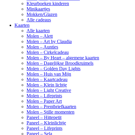
Kleurboeken kinderen
Minikaartjes
Mokken/Glazen
Alle cadeaus
Kaarten
Alle kaarten
Molen – Alett
Molen – Art by Claudia
Molen – Aunties
Molen – Cirkelcadeau
Molen – By Heart – algemene kaarten
Molen – Dagelijkse Broodkruimels
Molen – Golden Day Lights
Molen – Huis van Mijn
Molen – Kaartcadeau
Molen – Klein lichtje
Molen – Light Creative
Molen – Lifeprints
Molen – Paper Art
Molen – Prentbriefkaarten
Molen – Stille momenten
Paneel – Hittepetit
Paneel – Kleinlichtje
Paneel – Lifeprints
Paneel – Sela