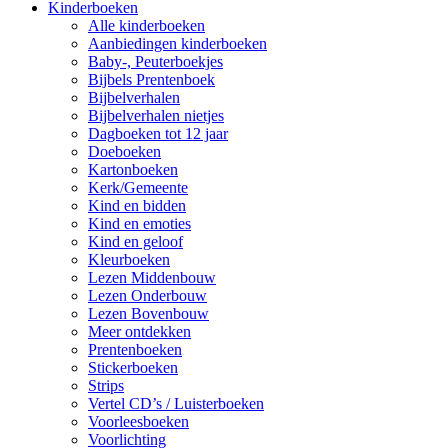
Kinderboeken
Alle kinderboeken
Aanbiedingen kinderboeken
Baby-, Peuterboekjes
Bijbels Prentenboek
Bijbelverhalen
Bijbelverhalen nietjes
Dagboeken tot 12 jaar
Doeboeken
Kartonboeken
Kerk/Gemeente
Kind en bidden
Kind en emoties
Kind en geloof
Kleurboeken
Lezen Middenbouw
Lezen Onderbouw
Lezen Bovenbouw
Meer ontdekken
Prentenboeken
Stickerboeken
Strips
Vertel CD’s / Luisterboeken
Voorleesboeken
Voorlichting