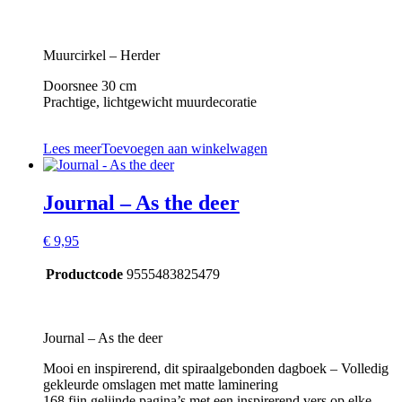
Muurcirkel – Herder
Doorsnee 30 cm
Prachtige, lichtgewicht muurdecoratie
Lees meer
Toevoegen aan winkelwagen
Journal – As the deer
€
9,95
Productcode
9555483825479
Journal – As the deer
Mooi en inspirerend, dit spiraalgebonden dagboek – Volledig
gekleurde omslagen met matte laminering
168 fijn gelijnde pagina’s met een inspirerend vers op elke