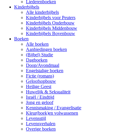
Liederenboeken
Kinderbijbels
Alle kinderbijbels
Kinderbijbels voor Peuters
Kinderbijbels Onderbouw
Kinderbijbels Middenbouw
Kinderbijbels Bovenbouw
Boeken
Alle boeken
Aanbiedingen boeken
(Bijbel) Studie
Dagboeken
Doop/Avondmaal
Engelstalige boeken
Fictie (romans)
Geloofsopbouw
Heilige Geest
Huwelijk & Seksualiteit
Israël / Eindtijd
Jong en geloof
Kennismaking / Evangelisatie
Kleur(boek)en volwassenen
Levensstijl
Levensverhalen
Overige boeken