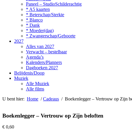
Paneel – StudioSchilderachtig
* A5 kaarten
* Beterschap/Sterkte
* Blanco
* Dank
* Moeder(dag)
* Zwangerschap/Geboorte
2027
Alles van 2027
Verwacht – bestelbaar
Agenda’s
Kalenders/Planners
Dagboeken 2027
Belijdenis/Doop
Muziek
Alle Muziek
Alle films
U bent hier:
Home
/
Cadeaus
/ Boekenlegger – Vertrouw op Zijn be
Boekenlegger – Vertrouw op Zijn beloften
€
0,60