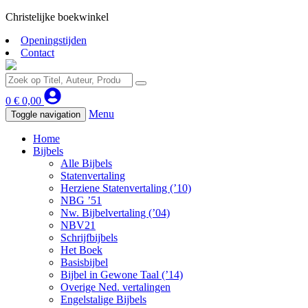
Christelijke boekwinkel
Openingstijden
Contact
0
€
0,00
Menu
Toggle navigation
Home
Bijbels
Alle Bijbels
Statenvertaling
Herziene Statenvertaling (’10)
NBG ’51
Nw. Bijbelvertaling (’04)
NBV21
Schrijfbijbels
Het Boek
Basisbijbel
Bijbel in Gewone Taal (’14)
Overige Ned. vertalingen
Engelstalige Bijbels