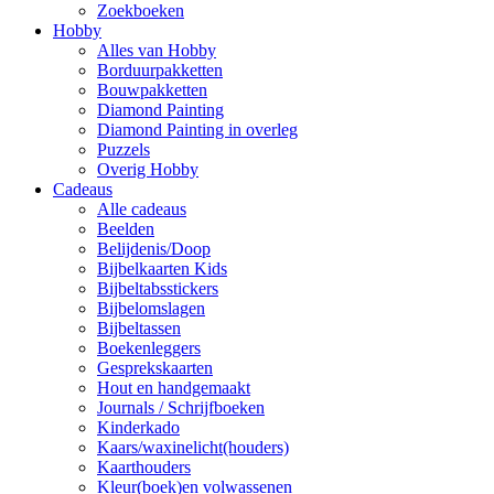
Zoekboeken
Hobby
Alles van Hobby
Borduurpakketten
Bouwpakketten
Diamond Painting
Diamond Painting in overleg
Puzzels
Overig Hobby
Cadeaus
Alle cadeaus
Beelden
Belijdenis/Doop
Bijbelkaarten Kids
Bijbeltabsstickers
Bijbelomslagen
Bijbeltassen
Boekenleggers
Gesprekskaarten
Hout en handgemaakt
Journals / Schrijfboeken
Kinderkado
Kaars/waxinelicht(houders)
Kaarthouders
Kleur(boek)en volwassenen