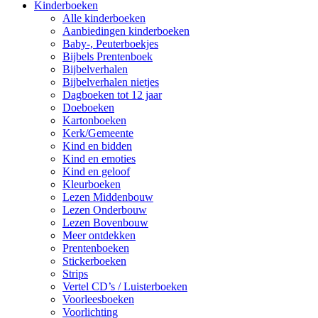
Kinderboeken
Alle kinderboeken
Aanbiedingen kinderboeken
Baby-, Peuterboekjes
Bijbels Prentenboek
Bijbelverhalen
Bijbelverhalen nietjes
Dagboeken tot 12 jaar
Doeboeken
Kartonboeken
Kerk/Gemeente
Kind en bidden
Kind en emoties
Kind en geloof
Kleurboeken
Lezen Middenbouw
Lezen Onderbouw
Lezen Bovenbouw
Meer ontdekken
Prentenboeken
Stickerboeken
Strips
Vertel CD’s / Luisterboeken
Voorleesboeken
Voorlichting