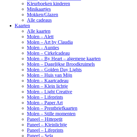
Kleurboeken kinderen
Minikaartjes
Mokken/Glazen
Alle cadeaus
Kaarten
Alle kaarten
Molen – Alett
Molen – Art by Claudia
Molen – Aunties
Molen – Cirkelcadeau
Molen – By Heart – algemene kaarten
Molen – Dagelijkse Broodkruimels
Molen – Golden Day Lights
Molen – Huis van Mijn
Molen – Kaartcadeau
Molen – Klein lichtje
Molen – Light Creative
Molen – Lifeprints
Molen – Paper Art
Molen – Prentbriefkaarten
Molen – Stille momenten
Paneel – Hittepetit
Paneel – Kleinlichtje
Paneel – Lifeprints
Paneel – Sela