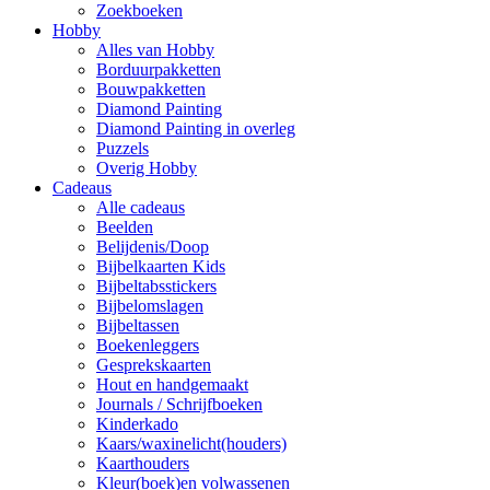
Zoekboeken
Hobby
Alles van Hobby
Borduurpakketten
Bouwpakketten
Diamond Painting
Diamond Painting in overleg
Puzzels
Overig Hobby
Cadeaus
Alle cadeaus
Beelden
Belijdenis/Doop
Bijbelkaarten Kids
Bijbeltabsstickers
Bijbelomslagen
Bijbeltassen
Boekenleggers
Gesprekskaarten
Hout en handgemaakt
Journals / Schrijfboeken
Kinderkado
Kaars/waxinelicht(houders)
Kaarthouders
Kleur(boek)en volwassenen