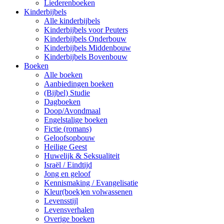
Liederenboeken
Kinderbijbels
Alle kinderbijbels
Kinderbijbels voor Peuters
Kinderbijbels Onderbouw
Kinderbijbels Middenbouw
Kinderbijbels Bovenbouw
Boeken
Alle boeken
Aanbiedingen boeken
(Bijbel) Studie
Dagboeken
Doop/Avondmaal
Engelstalige boeken
Fictie (romans)
Geloofsopbouw
Heilige Geest
Huwelijk & Seksualiteit
Israël / Eindtijd
Jong en geloof
Kennismaking / Evangelisatie
Kleur(boek)en volwassenen
Levensstijl
Levensverhalen
Overige boeken