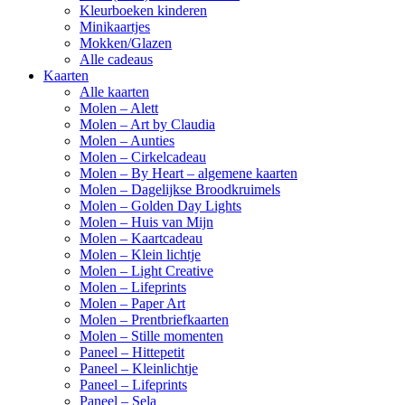
Kleurboeken kinderen
Minikaartjes
Mokken/Glazen
Alle cadeaus
Kaarten
Alle kaarten
Molen – Alett
Molen – Art by Claudia
Molen – Aunties
Molen – Cirkelcadeau
Molen – By Heart – algemene kaarten
Molen – Dagelijkse Broodkruimels
Molen – Golden Day Lights
Molen – Huis van Mijn
Molen – Kaartcadeau
Molen – Klein lichtje
Molen – Light Creative
Molen – Lifeprints
Molen – Paper Art
Molen – Prentbriefkaarten
Molen – Stille momenten
Paneel – Hittepetit
Paneel – Kleinlichtje
Paneel – Lifeprints
Paneel – Sela