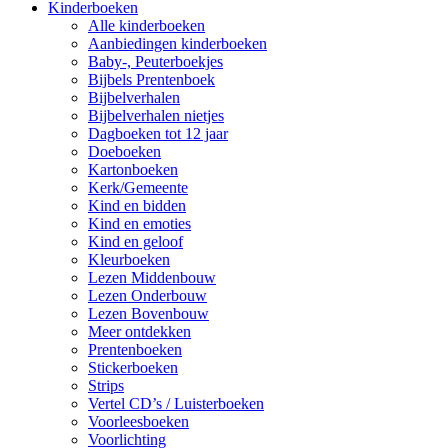
Kinderboeken
Alle kinderboeken
Aanbiedingen kinderboeken
Baby-, Peuterboekjes
Bijbels Prentenboek
Bijbelverhalen
Bijbelverhalen nietjes
Dagboeken tot 12 jaar
Doeboeken
Kartonboeken
Kerk/Gemeente
Kind en bidden
Kind en emoties
Kind en geloof
Kleurboeken
Lezen Middenbouw
Lezen Onderbouw
Lezen Bovenbouw
Meer ontdekken
Prentenboeken
Stickerboeken
Strips
Vertel CD’s / Luisterboeken
Voorleesboeken
Voorlichting