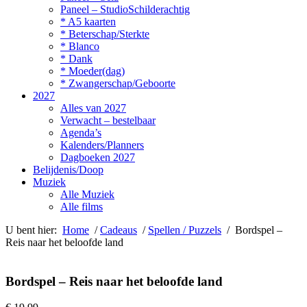
Paneel – StudioSchilderachtig
* A5 kaarten
* Beterschap/Sterkte
* Blanco
* Dank
* Moeder(dag)
* Zwangerschap/Geboorte
2027
Alles van 2027
Verwacht – bestelbaar
Agenda’s
Kalenders/Planners
Dagboeken 2027
Belijdenis/Doop
Muziek
Alle Muziek
Alle films
U bent hier:
Home
/
Cadeaus
/
Spellen / Puzzels
/ Bordspel –
Reis naar het beloofde land
Bordspel – Reis naar het beloofde land