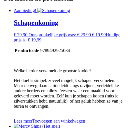
Aanbieding!
Schapenkoning
€
29,90
Oorspronkelijke prijs was: € 29,90.
€
19,99
Huidige
prijs is: € 19,99.
Productcode
9789492925084
Welke herder verzamelt de grootste kudde?
Het doel is simpel: zoveel mogelijk schapen verzamelen.
Maar de weg daarnaartoe leidt langs ravijnen, verleidelijke
andere herders en talloze feesten waar een maaltijd voor
geleverd moet worden. Zelf kun je schapen kopen (mits je
zilverstukken hebt, natuurlijk), of het geluk hebben ze van je
buren te ontvangen.
Lees meer
Toevoegen aan winkelwagen