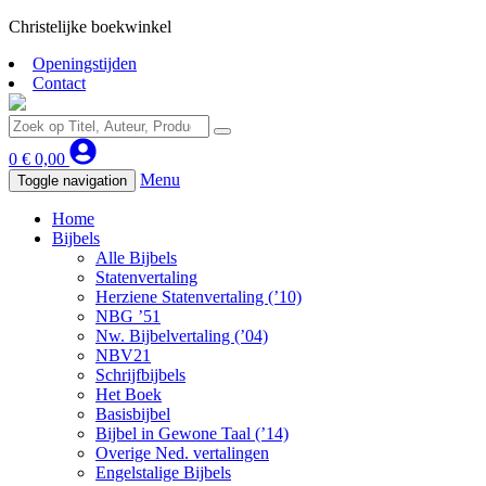
Christelijke boekwinkel
Openingstijden
Contact
0
€
0,00
Menu
Toggle navigation
Home
Bijbels
Alle Bijbels
Statenvertaling
Herziene Statenvertaling (’10)
NBG ’51
Nw. Bijbelvertaling (’04)
NBV21
Schrijfbijbels
Het Boek
Basisbijbel
Bijbel in Gewone Taal (’14)
Overige Ned. vertalingen
Engelstalige Bijbels