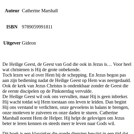
Auteur
Catherine Marshall
ISBN
9789059991811
Uitgever
Gideon
De Heilige Geest, de Geest van God die ook in Jezus is… Voor heel
wat christenen is Hij de grote onbekende.
Toch lezen we al over Hem bij de schepping. En Jezus begon pas
aan zijn bediening nadat de Heilige Geest op Hem was neergedaald.
Ook de kerk van Jezus Christus is ondenkbaar zonder de Geest die
de eerste discipelen op de Pinksterdag vervulde.
De Heilige Geest wil ook ons vervullen, maar Hij is geen inbreker.
Hij wacht totdat wij Hem toestaan ons leven te leiden. Dan begint
Hij ons verstand te verlichten, onze gevoelens in balans te brengen,
onze motieven te zuiveren en onze daden te sturen. Catherine
Marshall noemt Hem de Helper. Hij helpt de gelovigen om Jezus
beter te leren kennen en steeds meer te leven naar Gods wil.
Dit boek is een klassieker die goede diensten bewijst in een tijd dat