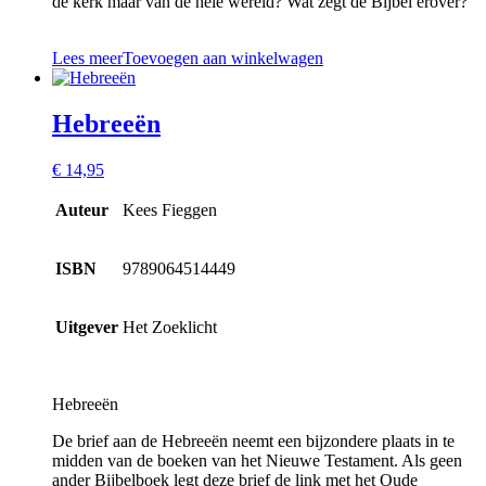
de kerk maar van de hele wereld? Wat zegt de Bijbel erover?
Lees meer
Toevoegen aan winkelwagen
Hebreeën
€
14,95
Auteur
Kees Fieggen
ISBN
9789064514449
Uitgever
Het Zoeklicht
Hebreeën
De brief aan de Hebreeën neemt een bijzondere plaats in te
midden van de boeken van het Nieuwe Testament. Als geen
ander Bijbelboek legt deze brief de link met het Oude