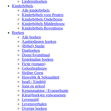
Liederenboeken
Kinderbijbels
Alle kinderbijbels
Kinderbijbels voor Peuters
Kinderbijbels Onderbouw
Kinderbijbels Middenbouw
Kinderbijbels Bovenbouw
Boeken
Alle boeken
Aanbiedingen boeken
(Bijbel) Studie
Dagboeken
Doop/Avondmaal
Engelstalige boeken
Fictie (romans)
Geloofsopbouw
Heilige Geest
Huwelijk & Seksualiteit
Israël / Eindtijd
Jong en geloof
Kennismaking / Evangelisatie
Kleur(boek)en volwassenen
Levensstijl
Levensverhalen
Overige boeken