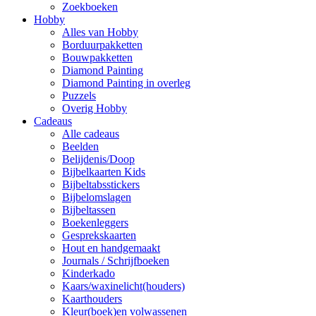
Zoekboeken
Hobby
Alles van Hobby
Borduurpakketten
Bouwpakketten
Diamond Painting
Diamond Painting in overleg
Puzzels
Overig Hobby
Cadeaus
Alle cadeaus
Beelden
Belijdenis/Doop
Bijbelkaarten Kids
Bijbeltabsstickers
Bijbelomslagen
Bijbeltassen
Boekenleggers
Gesprekskaarten
Hout en handgemaakt
Journals / Schrijfboeken
Kinderkado
Kaars/waxinelicht(houders)
Kaarthouders
Kleur(boek)en volwassenen