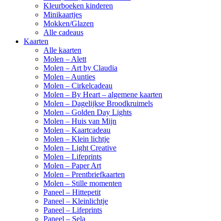
Kleurboeken kinderen
Minikaartjes
Mokken/Glazen
Alle cadeaus
Kaarten
Alle kaarten
Molen – Alett
Molen – Art by Claudia
Molen – Aunties
Molen – Cirkelcadeau
Molen – By Heart – algemene kaarten
Molen – Dagelijkse Broodkruimels
Molen – Golden Day Lights
Molen – Huis van Mijn
Molen – Kaartcadeau
Molen – Klein lichtje
Molen – Light Creative
Molen – Lifeprints
Molen – Paper Art
Molen – Prentbriefkaarten
Molen – Stille momenten
Paneel – Hittepetit
Paneel – Kleinlichtje
Paneel – Lifeprints
Paneel – Sela