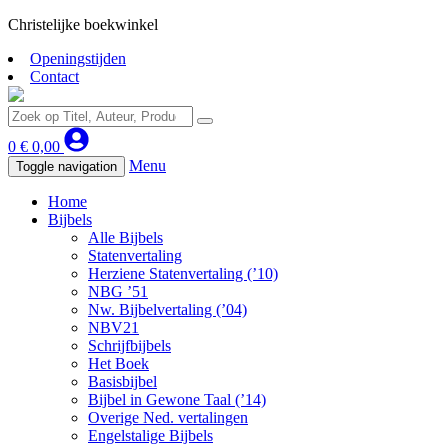
Christelijke boekwinkel
Openingstijden
Contact
0
€
0,00
Menu
Toggle navigation
Home
Bijbels
Alle Bijbels
Statenvertaling
Herziene Statenvertaling (’10)
NBG ’51
Nw. Bijbelvertaling (’04)
NBV21
Schrijfbijbels
Het Boek
Basisbijbel
Bijbel in Gewone Taal (’14)
Overige Ned. vertalingen
Engelstalige Bijbels