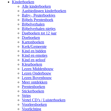
Kinderboeken
Alle kinderboeken
Aanbiedingen kinderboeken
Baby-, Peuterboekjes
Bijbels Prentenboek
Bijbelverhalen
Bijbelverhalen nietjes
Dagboeken tot 12 jaar
Doeboeken
Kartonboeken
Kerk/Gemeente
Kind en bidden
Kind en emoties
Kind en geloof
Kleurboeken
Lezen Middenbouw
Lezen Onderbouw
Lezen Bovenbouw
Meer ontdekken
Prentenboeken
Stickerboeken
Strips
Vertel CD’s / Luisterboeken
Voorleesboeken
Voorlichting