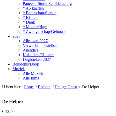
Paneel – StudioSchilderachtig
* A5 kaarten
* Beterschap/Sterkte
* Blanco
* Dank
* Moeder(dag)
* Zwangerschap/Geboorte
2027
Alles van 2027
Verwacht – bestelbaar
Agenda’s
Kalenders/Planners
Dagboeken 2027
Belijdenis/Doop
Muziek
Alle Muziek
Alle films
U bent hier:
Home
/
Boeken
/
Heilige Geest
/ De Helper
De Helper
€
13,50