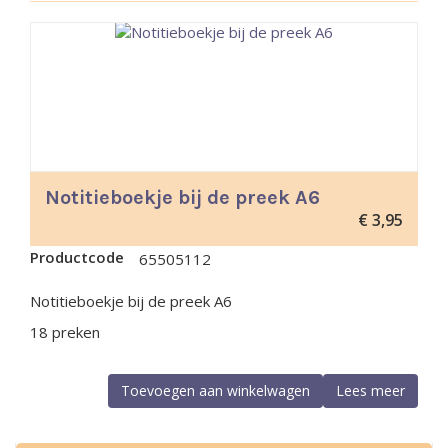
Notitieboekje bij de preek A6
€
3,95
Productcode
65505112
Notitieboekje bij de preek A6
18 preken
Toevoegen aan winkelwagen
Lees meer