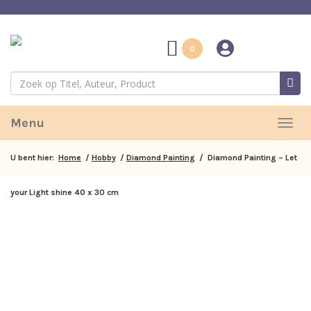
0
Menu
Togg
navig
U bent hier:
Home
/
Hobby
/
Diamond Painting
/ Diamond Painting – Let
your Light shine 40 x 30 cm