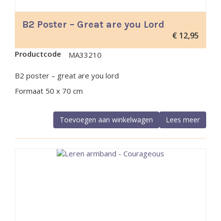
B2 Poster – Great are you Lord
€
12,95
Productcode
MA33210
B2 poster – great are you lord
Formaat 50 x 70 cm
Toevoegen aan winkelwagen
Lees meer