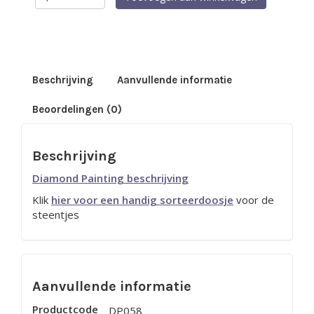
Painting
-
Let
your
Light
shine
40
Beschrijving
Aanvullende informatie
x
30
Beoordelingen (0)
cm
aantal
Beschrijving
Diamond Painting beschrijving
Klik
hier voor een handig sorteerdoosje
voor de
steentjes
Aanvullende informatie
Productcode
DP058