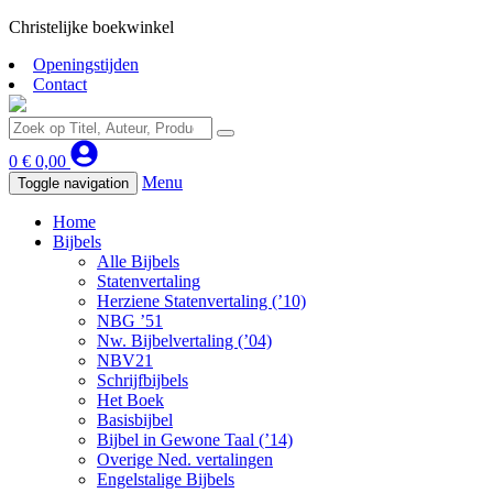
Christelijke boekwinkel
Openingstijden
Contact
0
€
0,00
Menu
Toggle navigation
Home
Bijbels
Alle Bijbels
Statenvertaling
Herziene Statenvertaling (’10)
NBG ’51
Nw. Bijbelvertaling (’04)
NBV21
Schrijfbijbels
Het Boek
Basisbijbel
Bijbel in Gewone Taal (’14)
Overige Ned. vertalingen
Engelstalige Bijbels