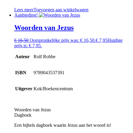
Lees meer
Toevoegen aan winkelwagen
Aanbieding!
Woorden van Jezus
€
16,50
Oorspronkelijke prijs was: € 16,50.
€
7,95
Huidige
prijs is: € 7,95.
Auteur
Rolf Robbe
ISBN
9789043537391
Uitgever
Kok/Boekencentrum
Woorden van Jezus
Dagboek
Een bijbels dagboek waarin Jezus aan het woord is!