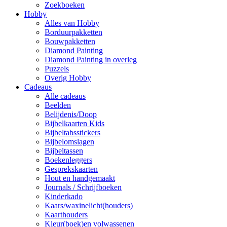
Zoekboeken
Hobby
Alles van Hobby
Borduurpakketten
Bouwpakketten
Diamond Painting
Diamond Painting in overleg
Puzzels
Overig Hobby
Cadeaus
Alle cadeaus
Beelden
Belijdenis/Doop
Bijbelkaarten Kids
Bijbeltabsstickers
Bijbelomslagen
Bijbeltassen
Boekenleggers
Gesprekskaarten
Hout en handgemaakt
Journals / Schrijfboeken
Kinderkado
Kaars/waxinelicht(houders)
Kaarthouders
Kleur(boek)en volwassenen