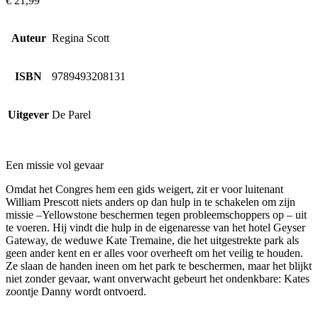
€
21,99
Auteur
Regina Scott
ISBN
9789493208131
Uitgever
De Parel
Een missie vol gevaar
Omdat het Congres hem een gids weigert, zit er voor luitenant
William Prescott niets anders op dan hulp in te schakelen om zijn
missie –Yellowstone beschermen tegen probleemschoppers op – uit
te voeren. Hij vindt die hulp in de eigenaresse van het hotel Geyser
Gateway, de weduwe Kate Tremaine, die het uitgestrekte park als
geen ander kent en er alles voor overheeft om het veilig te houden.
Ze slaan de handen ineen om het park te beschermen, maar het blijkt
niet zonder gevaar, want onverwacht gebeurt het ondenkbare: Kates
zoontje Danny wordt ontvoerd.