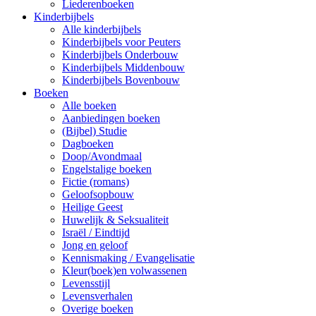
Liederenboeken
Kinderbijbels
Alle kinderbijbels
Kinderbijbels voor Peuters
Kinderbijbels Onderbouw
Kinderbijbels Middenbouw
Kinderbijbels Bovenbouw
Boeken
Alle boeken
Aanbiedingen boeken
(Bijbel) Studie
Dagboeken
Doop/Avondmaal
Engelstalige boeken
Fictie (romans)
Geloofsopbouw
Heilige Geest
Huwelijk & Seksualiteit
Israël / Eindtijd
Jong en geloof
Kennismaking / Evangelisatie
Kleur(boek)en volwassenen
Levensstijl
Levensverhalen
Overige boeken