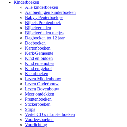
Kinderboeken
Alle kinderboeken
Aanbiedingen kinderboeken
Baby-, Peuterboekjes
Bijbels Prentenboek
Bijbelverhalen
Bijbelverhalen nietjes
Dagboeken tot 12 jaar
Doeboeken
Kartonboeken
Kerk/Gemeente
Kind en bidden
Kind en emoties
Kind en geloof
Kleurboeken
Lezen Middenbouw
Lezen Onderbouw
Lezen Bovenbouw
Meer ontdekken
Prentenboeken
Stickerboeken
Strips
Vertel CD’s / Luisterboeken
Voorleesboeken
Voorlichting