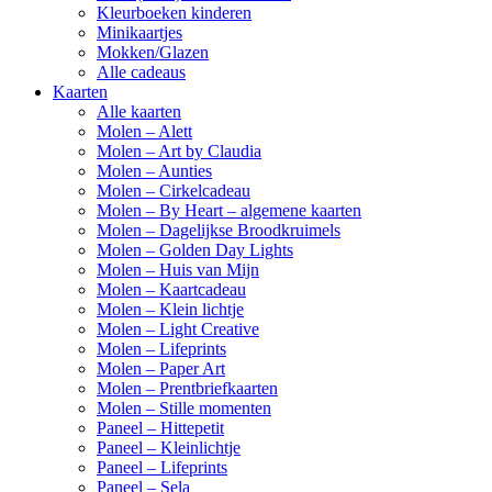
Kleurboeken kinderen
Minikaartjes
Mokken/Glazen
Alle cadeaus
Kaarten
Alle kaarten
Molen – Alett
Molen – Art by Claudia
Molen – Aunties
Molen – Cirkelcadeau
Molen – By Heart – algemene kaarten
Molen – Dagelijkse Broodkruimels
Molen – Golden Day Lights
Molen – Huis van Mijn
Molen – Kaartcadeau
Molen – Klein lichtje
Molen – Light Creative
Molen – Lifeprints
Molen – Paper Art
Molen – Prentbriefkaarten
Molen – Stille momenten
Paneel – Hittepetit
Paneel – Kleinlichtje
Paneel – Lifeprints
Paneel – Sela