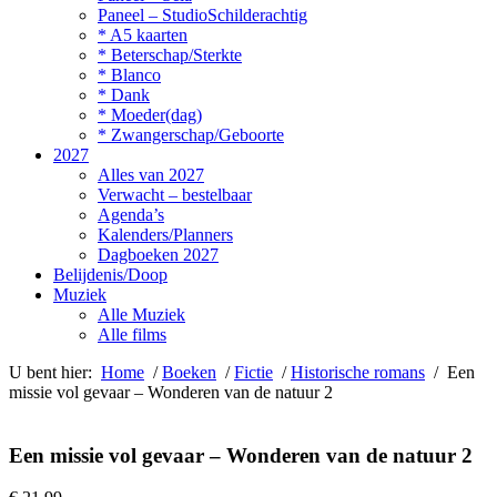
Paneel – StudioSchilderachtig
* A5 kaarten
* Beterschap/Sterkte
* Blanco
* Dank
* Moeder(dag)
* Zwangerschap/Geboorte
2027
Alles van 2027
Verwacht – bestelbaar
Agenda’s
Kalenders/Planners
Dagboeken 2027
Belijdenis/Doop
Muziek
Alle Muziek
Alle films
U bent hier:
Home
/
Boeken
/
Fictie
/
Historische romans
/ Een
missie vol gevaar – Wonderen van de natuur 2
Een missie vol gevaar – Wonderen van de natuur 2