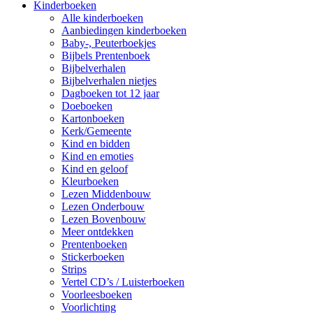
Kinderboeken
Alle kinderboeken
Aanbiedingen kinderboeken
Baby-, Peuterboekjes
Bijbels Prentenboek
Bijbelverhalen
Bijbelverhalen nietjes
Dagboeken tot 12 jaar
Doeboeken
Kartonboeken
Kerk/Gemeente
Kind en bidden
Kind en emoties
Kind en geloof
Kleurboeken
Lezen Middenbouw
Lezen Onderbouw
Lezen Bovenbouw
Meer ontdekken
Prentenboeken
Stickerboeken
Strips
Vertel CD’s / Luisterboeken
Voorleesboeken
Voorlichting