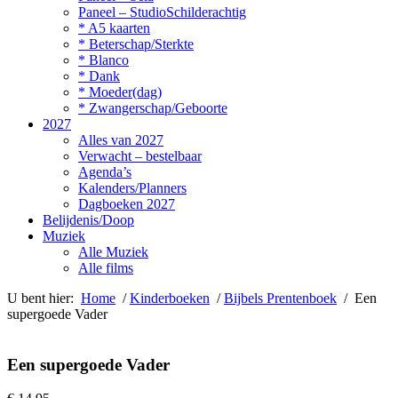
Paneel – StudioSchilderachtig
* A5 kaarten
* Beterschap/Sterkte
* Blanco
* Dank
* Moeder(dag)
* Zwangerschap/Geboorte
2027
Alles van 2027
Verwacht – bestelbaar
Agenda’s
Kalenders/Planners
Dagboeken 2027
Belijdenis/Doop
Muziek
Alle Muziek
Alle films
U bent hier:
Home
/
Kinderboeken
/
Bijbels Prentenboek
/ Een
supergoede Vader
Een supergoede Vader