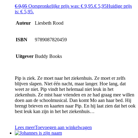
€
9,95
Oorspronkelijke prijs was: € 9,95.
€
5,95
Huidige prijs
is: € 5,95.
Auteur
Liesbeth Rood
ISBN
9789087820459
Uitgever
Buddy Books
Pip is ziek. Ze moet naar het ziekenhuis. Ze moet er zelfs
blijven slapen. Niet één nacht, maar langer. Hoe lang, dat
weet ze niet. Pip vindt het helemaal niet leuk in het
ziekenhuis. Ze mist haar vrienden en ze had graag mee willen
doen aan de schoolmusical. Dan komt Mo aan haar bed. Hij
brengt brieven en kaarten naar Pip. En hij laat zien dat het ook
best leuk kan zijn in het het ziekenhuis…
Lees meer
Toevoegen aan winkelwagen