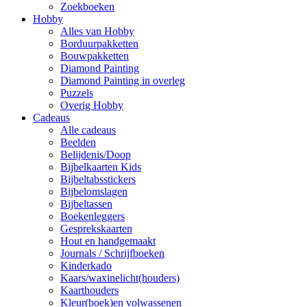
Zoekboeken
Hobby
Alles van Hobby
Borduurpakketten
Bouwpakketten
Diamond Painting
Diamond Painting in overleg
Puzzels
Overig Hobby
Cadeaus
Alle cadeaus
Beelden
Belijdenis/Doop
Bijbelkaarten Kids
Bijbeltabsstickers
Bijbelomslagen
Bijbeltassen
Boekenleggers
Gesprekskaarten
Hout en handgemaakt
Journals / Schrijfboeken
Kinderkado
Kaars/waxinelicht(houders)
Kaarthouders
Kleur(boek)en volwassenen