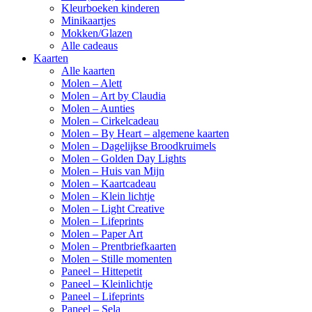
Kleurboeken kinderen
Minikaartjes
Mokken/Glazen
Alle cadeaus
Kaarten
Alle kaarten
Molen – Alett
Molen – Art by Claudia
Molen – Aunties
Molen – Cirkelcadeau
Molen – By Heart – algemene kaarten
Molen – Dagelijkse Broodkruimels
Molen – Golden Day Lights
Molen – Huis van Mijn
Molen – Kaartcadeau
Molen – Klein lichtje
Molen – Light Creative
Molen – Lifeprints
Molen – Paper Art
Molen – Prentbriefkaarten
Molen – Stille momenten
Paneel – Hittepetit
Paneel – Kleinlichtje
Paneel – Lifeprints
Paneel – Sela