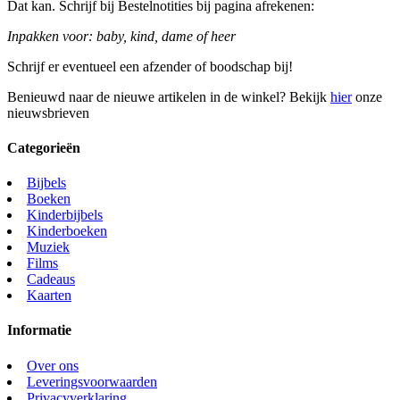
Dat kan. Schrijf bij Bestelnotities bij pagina afrekenen:
Inpakken voor: baby, kind, dame of heer
Schrijf er eventueel een afzender of boodschap bij!
Benieuwd naar de nieuwe artikelen in de winkel? Bekijk
hier
onze
nieuwsbrieven
Categorieën
Bijbels
Boeken
Kinderbijbels
Kinderboeken
Muziek
Films
Cadeaus
Kaarten
Informatie
Over ons
Leveringsvoorwaarden
Privacyverklaring