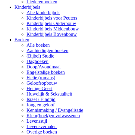
Liederenboeken
Kinderbijbels
Alle kinderbijbels
Kinderbijbels voor Peuters
Kinderbijbels Onderbouw
Kinderbijbels Middenbouw
Kinderbijbels Bovenbouw
Boeken
Alle boeken
Aanbiedingen boeken
(Bijbel) Studie
Dagboeken
Doop/Avondmaal
Engelstalige boeken
Fictie (romans)
Geloofsopbouw
Heilige Geest
Huwelijk & Seksualiteit
Israël / Eindtijd
Jong en geloof
Kennismaking / Evangelisatie
Kleur(boek)en volwassenen
Levensstijl
Levensverhalen
Overige boeken