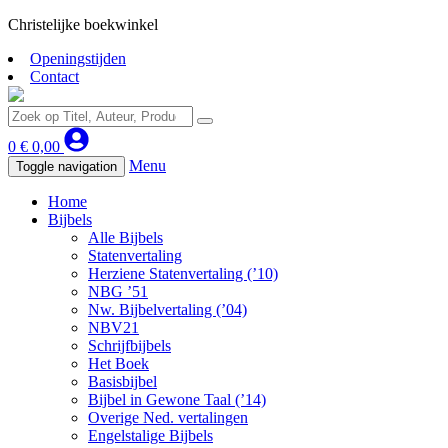
Christelijke boekwinkel
Openingstijden
Contact
0
€
0,00
Menu
Toggle navigation
Home
Bijbels
Alle Bijbels
Statenvertaling
Herziene Statenvertaling (’10)
NBG ’51
Nw. Bijbelvertaling (’04)
NBV21
Schrijfbijbels
Het Boek
Basisbijbel
Bijbel in Gewone Taal (’14)
Overige Ned. vertalingen
Engelstalige Bijbels