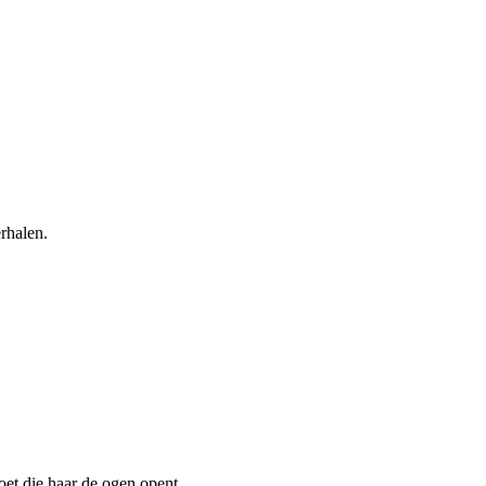
rhalen.
moet die haar de ogen opent.