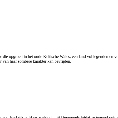
 die opgroeit in het oude Keltische Wales, een land vol legenden en ve
ar van haar sombere karakter kan bevrijden.
 haar land rijk is. Haar zoektocht lijkt tevergeefs totdat ze iemand ont