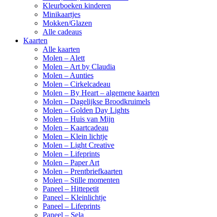
Kleurboeken kinderen
Minikaartjes
Mokken/Glazen
Alle cadeaus
Kaarten
Alle kaarten
Molen – Alett
Molen – Art by Claudia
Molen – Aunties
Molen – Cirkelcadeau
Molen – By Heart – algemene kaarten
Molen – Dagelijkse Broodkruimels
Molen – Golden Day Lights
Molen – Huis van Mijn
Molen – Kaartcadeau
Molen – Klein lichtje
Molen – Light Creative
Molen – Lifeprints
Molen – Paper Art
Molen – Prentbriefkaarten
Molen – Stille momenten
Paneel – Hittepetit
Paneel – Kleinlichtje
Paneel – Lifeprints
Paneel – Sela