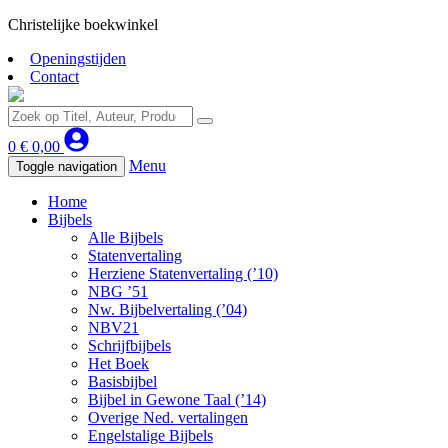
Christelijke boekwinkel
Openingstijden
Contact
0
€
0,00
Menu
Toggle navigation
Home
Bijbels
Alle Bijbels
Statenvertaling
Herziene Statenvertaling (’10)
NBG ’51
Nw. Bijbelvertaling (’04)
NBV21
Schrijfbijbels
Het Boek
Basisbijbel
Bijbel in Gewone Taal (’14)
Overige Ned. vertalingen
Engelstalige Bijbels