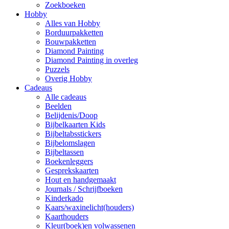
Zoekboeken
Hobby
Alles van Hobby
Borduurpakketten
Bouwpakketten
Diamond Painting
Diamond Painting in overleg
Puzzels
Overig Hobby
Cadeaus
Alle cadeaus
Beelden
Belijdenis/Doop
Bijbelkaarten Kids
Bijbeltabsstickers
Bijbelomslagen
Bijbeltassen
Boekenleggers
Gesprekskaarten
Hout en handgemaakt
Journals / Schrijfboeken
Kinderkado
Kaars/waxinelicht(houders)
Kaarthouders
Kleur(boek)en volwassenen