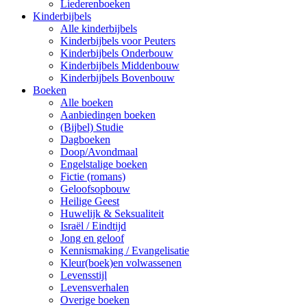
Liederenboeken
Kinderbijbels
Alle kinderbijbels
Kinderbijbels voor Peuters
Kinderbijbels Onderbouw
Kinderbijbels Middenbouw
Kinderbijbels Bovenbouw
Boeken
Alle boeken
Aanbiedingen boeken
(Bijbel) Studie
Dagboeken
Doop/Avondmaal
Engelstalige boeken
Fictie (romans)
Geloofsopbouw
Heilige Geest
Huwelijk & Seksualiteit
Israël / Eindtijd
Jong en geloof
Kennismaking / Evangelisatie
Kleur(boek)en volwassenen
Levensstijl
Levensverhalen
Overige boeken