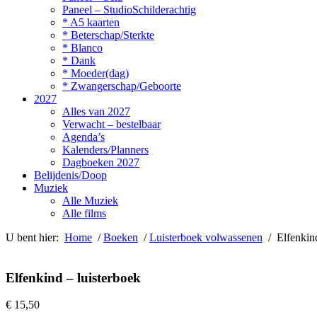
Paneel – StudioSchilderachtig
* A5 kaarten
* Beterschap/Sterkte
* Blanco
* Dank
* Moeder(dag)
* Zwangerschap/Geboorte
2027
Alles van 2027
Verwacht – bestelbaar
Agenda’s
Kalenders/Planners
Dagboeken 2027
Belijdenis/Doop
Muziek
Alle Muziek
Alle films
U bent hier:
Home
/
Boeken
/
Luisterboek volwassenen
/ Elfenkind
Elfenkind – luisterboek
€
15,50