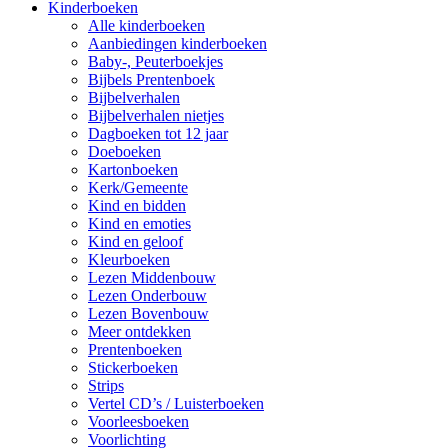
Kinderboeken
Alle kinderboeken
Aanbiedingen kinderboeken
Baby-, Peuterboekjes
Bijbels Prentenboek
Bijbelverhalen
Bijbelverhalen nietjes
Dagboeken tot 12 jaar
Doeboeken
Kartonboeken
Kerk/Gemeente
Kind en bidden
Kind en emoties
Kind en geloof
Kleurboeken
Lezen Middenbouw
Lezen Onderbouw
Lezen Bovenbouw
Meer ontdekken
Prentenboeken
Stickerboeken
Strips
Vertel CD’s / Luisterboeken
Voorleesboeken
Voorlichting