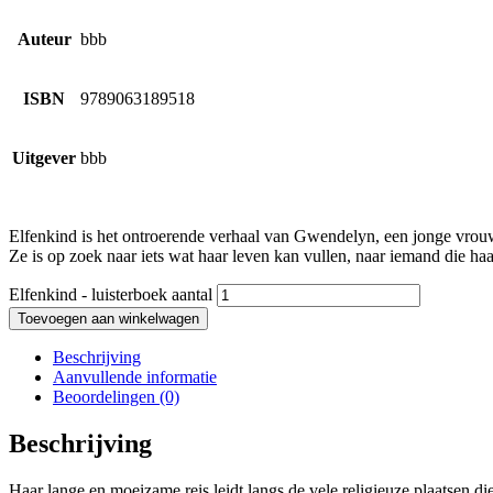
Auteur
bbb
ISBN
9789063189518
Uitgever
bbb
Elfenkind is het ontroerende verhaal van Gwendelyn, een jonge vrouw
Ze is op zoek naar iets wat haar leven kan vullen, naar iemand die ha
Elfenkind - luisterboek aantal
Toevoegen aan winkelwagen
Beschrijving
Aanvullende informatie
Beoordelingen (0)
Beschrijving
Haar lange en moeizame reis leidt langs de vele religieuze plaatsen die